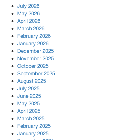
July 2026
রাশিয়ায় ক্যানসারের ভ্যাকসিন রোগীর
May 2026
শরীরে কার্যকরভাবে কাজ করছে, দাবি
April 2026
বিজ্ঞানীর
March 2026
February 2026
কাপ্তাই প্রেস ক্লাবের সভাপতি মাহফুজ,
January 2026
সম্পাদক রিপন মারমা নির্বাচিত
December 2025
November 2025
October 2025
মালয়েশিয়ার প্রধানমন্ত্রীকে চিঠি দেয়ার
September 2025
পর ফোন তারেক রহমানের,গ্যাস সঙ্কট
মোকাবিলায় সহায়তার আশ্বাস
August 2025
July 2025
June 2025
২২১ কোটি টাকা বেড়েছে রেলের আয়,
কীভাবে?
May 2025
April 2025
March 2025
এক বিলিয়ন ডলার বিনিয়োগ হবে
February 2025
আনোয়ারায়
January 2025