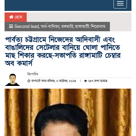
Toggle
naviga
হোম
Second lead
,
অর্থ-বানিজ্য
,
রকমারি
,
রাঙ্গামাটি
,
শিরোনাম
পার্বত্য চট্টগ্রামে নিজেদের আদিবাসী এবং
বাঙালিদের সেটেলার বানিয়ে ঘোলা পানিতে
মাছ শিকার করছে-সভাপতি রাঙ্গামাটি চেম্বার
অব কমার্স
রিপোর্টার
আপডেট সময় রবিবার, ৬ অক্টোবর, ২০২৪
৬৯৭ দেখা হয়েছে