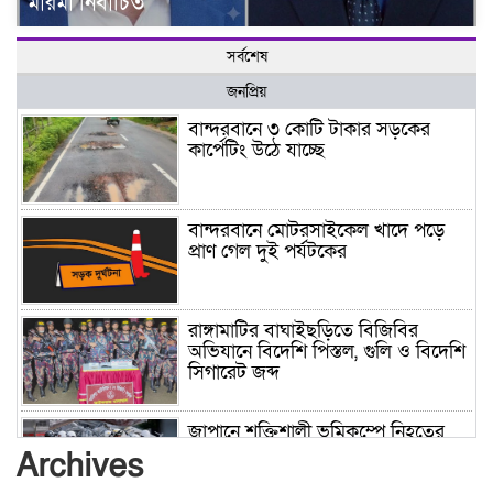
মারমা নির্বাচিত
সর্বশেষ
জনপ্রিয়
বান্দরবানে ৩ কোটি টাকার সড়কের
কার্পেটিং উঠে যাচ্ছে
বান্দরবানে মোটরসাইকেল খাদে পড়ে
প্রাণ গেল দুই পর্যটকের
রাঙ্গামাটির বাঘাইছড়িতে বিজিবির
অভিযানে বিদেশি পিস্তল, গুলি ও বিদেশি
সিগারেট জব্দ
জাপানে শক্তিশালী ভূমিকম্পে নিহতের
সংখ্যা বেড়ে ৩৪
Archives