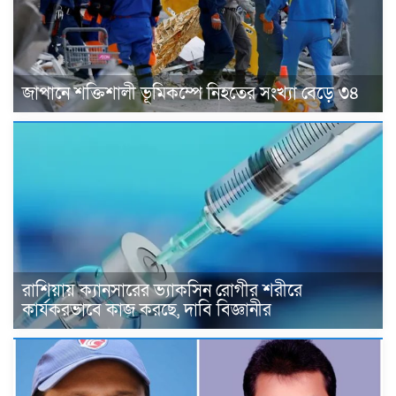
জাপানে শক্তিশালী ভূমিকম্পে নিহতের সংখ্যা বেড়ে ৩৪
রাশিয়ায় ক্যানসারের ভ্যাকসিন রোগীর শরীরে
কার্যকরভাবে কাজ করছে, দাবি বিজ্ঞানীর