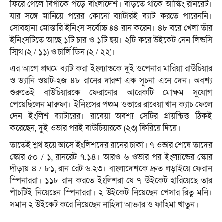
ফিরে গেলে বিপাকে পড়ে বাংলাদেশ। বাড়তে থাকে আস্কিং রানরেট।
যার সঙ্গে মানিয়ে পরের কোনো ব্যাটারই ব্যাট করতে পারেননি।
সোবহানা মোস্তারি ইনিংস সর্বোচ্চ ৪৪ রান করেন। ৪৮ বরে খেলা তাঁর
ইনিংসটিতে আছে ১টি চার ও ১টি ছয়। ২টি করে উইকেট নেন লিন্ডসি
স্মিথ (২ / ১১) ও চার্লি ডিন (২ / ২২)।
এর আগে প্রথমে ব্যাট করা ইংল্যান্ডকে দুই ওপেনার মারিয়া রাউচিয়ার
ও ড্যানি ওয়াট-হজ ৪৮ রানের দারুণ এক সূচনা এনে দেন। অবশ্য
শুরুতেই বাউচিয়ারকে ফেরানোর আরেকটি মোক্ষম সুযোগ
পেয়েছিলেন মারুফা। ইনিংসের পঞ্চম ওভারে রাবেয়া খান ক্যাচ ফেলে
দেন ইংলিশ ব্যাটারের। রাবেয়া অবশ্য সেটির প্রায়শ্চিত্ত ঠিকই
করেছেন, দুই ওভার পরই বাউচিয়ারকে (২৩) ফিরিয়ে দিয়ে।
তাতেই শ্লথ হয়ে আসে ইংলিশদের রানের চাকা। ৭ ওভার শেষে তাদের
স্কোর ৫০ / ১, রানরেট ৭.১৪। আরও ৬ ওভার পর ইংল্যান্ডের স্কোর
দাঁড়ায় ৪ / ৮১, রান রেট ৬.২৩। বাংলাদেশকে দ্রুত লড়াইয়ে ফেরান
স্পিনাররা। ১১৮ রান করতে ইংলিশরা যে ৭ উইকেট হারিয়েছে তার
পাঁচটিই নিয়েছেন স্পিনাররা। ২ উইকেট নিয়েছেন পেসার রিতু মনি।
সমান ২ উইকেট করে নিয়েছেন নাহিদা আক্তার ও ফাহিমা খাতুন।