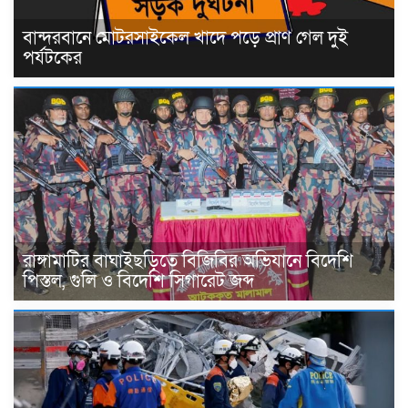
বান্দরবানে মোটরসাইকেল খাদে পড়ে প্রাণ গেল দুই
পর্যটকের
রাঙ্গামাটির বাঘাইছড়িতে বিজিবির অভিযানে বিদেশি
পিস্তল, গুলি ও বিদেশি সিগারেট জব্দ