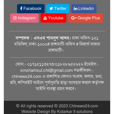
Facebook
Twitter
Linkedin
Instagram
Youtube
Google Plus
সম্পাদক : এসএম শামসুল আলম।
ঢাকা অফিস-১২১
মতিঝিল, ঢাকা-১০০০# রাঙ্গামাটি-অফিস # রিজার্ভ বাজার
রাঙ্গামাটি।
ফোন:- ০১৭১৫১১৩২৭৩/০১৮২৮৯৫২৬২৬ ইমেইল:-
smshamsul.cht@gmail.com সতর্কীকরণ--
chtnews24.com এ প্রকাশিত কোনও সংবাদ, কলাম, তথ্য,
ছবি, কপিরাইট আইনে পূর্বানুমতি ছাড়া ব্যাবহার করলে কর্তৃপক্ষ
আইনি ব্যবস্থা গ্রহণ করবে।
© All rights reserved © 2023 Chtnews24.com
Website Design By Kidarkar It solutions