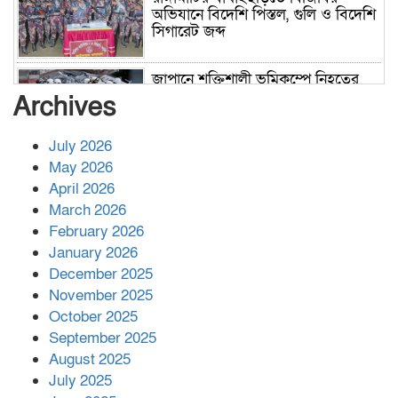
অভিযানে বিদেশি পিস্তল, গুলি ও বিদেশি
সিগারেট জব্দ
জাপানে শক্তিশালী ভূমিকম্পে নিহতের
সংখ্যা বেড়ে ৩৪
Archives
July 2026
রাশিয়ায় ক্যানসারের ভ্যাকসিন রোগীর
May 2026
শরীরে কার্যকরভাবে কাজ করছে, দাবি
April 2026
বিজ্ঞানীর
March 2026
February 2026
কাপ্তাই প্রেস ক্লাবের সভাপতি মাহফুজ,
January 2026
সম্পাদক রিপন মারমা নির্বাচিত
December 2025
November 2025
October 2025
মালয়েশিয়ার প্রধানমন্ত্রীকে চিঠি দেয়ার
September 2025
পর ফোন তারেক রহমানের,গ্যাস সঙ্কট
মোকাবিলায় সহায়তার আশ্বাস
August 2025
July 2025