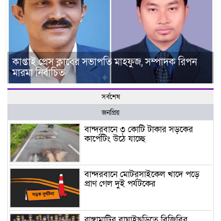
কাপ্তাই প্রেস ক্লাবের সভাপতি মাহফুজ, সম্পাদক রিপন
মারমা নির্বাচিত
সর্বশেষ
জনপ্রিয়
বান্দরবানে ৩ কোটি টাকার সড়কের
কার্পেটিং উঠে যাচ্ছে
বান্দরবানে মোটরসাইকেল খাদে পড়ে
প্রাণ গেল দুই পর্যটকের
রাঙ্গামাটির বাঘাইছড়িতে বিজিবির