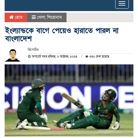
Toggle
naviga
হোম
খেলা
,
শিরোনাম
ইংল্যান্ডকে বাগে পেয়েও হারাতে পারল না
বাংলাদেশ
রিপোর্টার
আপডেট সময় রবিবার, ৬ অক্টোবর, ২০২৪
৩৩০ দেখা হয়েছে