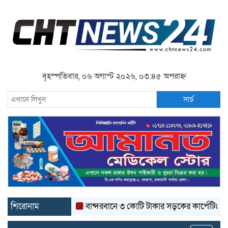
বৃহস্পতিবার, ০৬ অগাস্ট ২০২৬, ০৩:৪৫ অপরাহ্ন
সার্চ
শিরোনাম
বান্দরবানে ৩ কোটি টাকার সড়কের কার্পেটিং উঠে যাচ্