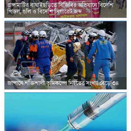
রাঙ্গামাটির বাঘাইছড়িতে বিজিবির অভিযানে বিদেশি
পিস্তল, গুলি ও বিদেশি সিগারেট জব্দ
জাপানে শক্তিশালী ভূমিকম্পে নিহতের সংখ্যা বেড়ে ৩৪