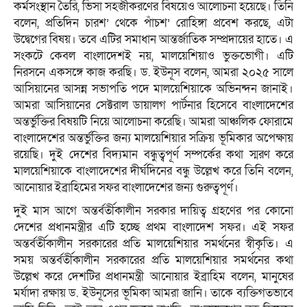
কর্মসংস্থান তৈরি, ভিসা সহজীকরণের বিষয়েও আলোচনা হয়েছে। তিনি
বলেন, প্রতিদিন চারশ’ থেকে পাঁচশ’ রোহিঙ্গা প্রবেশ করছে, এটা
উদ্বেগের বিষয়। তবে এটির সমাধান আন্তর্জাতিক সম্প্রদায়ের হাতে। এ
সংকটে কেবল বাংলাদেশই নয়, মালয়েশিয়াও ভুক্তভোগী। এটি
নিরসনে একসঙ্গে কাজ করছি। ড. ইউনূস বলেন, আমরা ২০২৫ সালে
আসিয়ানের আসন্ন সভাপতি পদে মালয়েশিয়াকে অভিনন্দন জানাই।
আমরা আসিয়ানের সেক্টরাল ডায়ালগ পার্টনার হিসেবে বাংলাদেশের
অন্তর্ভুক্তির বিষয়টি নিয়ে আলোচনা করেছি। আমরা আঞ্চলিক ফোরামে
বাংলাদেশের অন্তর্ভুক্তির জন্য মালয়েশিয়ার সক্রিয় ভূমিকার অপেক্ষায়
রয়েছি। দুই দেশের বিদ্যমান বন্ধুত্বপূর্ণ সম্পর্কের কথা স্মরণ করে
মালয়েশিয়াকে বাংলাদেশের দীর্ঘদিনের বন্ধু উল্লেখ করে তিনি বলেন,
আনোয়ার ইব্রাহিমের সফর বাংলাদেশের জন্য গুরুত্বপূর্ণ।
দুই মাস আগে অন্তর্বর্তীকালীন সরকার দায়িত্ব গ্রহণের পর কোনো
দেশের প্রধানমন্ত্রীর এটি হচ্ছে প্রথম বাংলাদেশ সফর। এই সফর
অন্তর্বর্তীকালীন সরকারের প্রতি মালয়েশিয়ার সমর্থনের স্বীকৃতি। এ
সময় অন্তর্বর্তীকালীন সরকারের প্রতি মালয়েশিয়ার সমর্থনের কথা
উল্লেখ করে দেশটির প্রধানমন্ত্রী আনোয়ার ইব্রাহিম বলেন, মানুষের
মর্যাদা রক্ষায় ড. ইউনূসের ভূমিকা আমরা জানি। তাকে ব্যক্তিগতভাবে