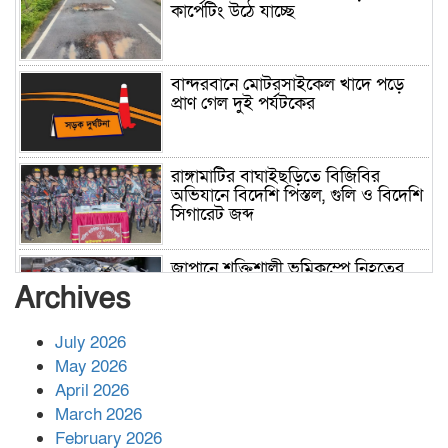
কার্পেটিং উঠে যাচ্ছে
বান্দরবানে মোটরসাইকেল খাদে পড়ে
প্রাণ গেল দুই পর্যটকের
রাঙ্গামাটির বাঘাইছড়িতে বিজিবির
অভিযানে বিদেশি পিস্তল, গুলি ও বিদেশি
সিগারেট জব্দ
জাপানে শক্তিশালী ভূমিকম্পে নিহতের
সংখ্যা বেড়ে ৩৪
Archives
July 2026
রাশিয়ায় ক্যানসারের ভ্যাকসিন রোগীর
May 2026
শরীরে কার্যকরভাবে কাজ করছে, দাবি
April 2026
বিজ্ঞানীর
March 2026
February 2026