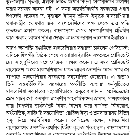
ভুক্তভোগী। সুতরাং এটাকে চলতে দেয়ার কিংবা কোনোভাবে উপেক্ষা
করার সরকার আমরা নই। এ সময় অন্তর্বর্তীকালীন সরকারের প্রধান
উপদেষ্টা প্রফেসর ড. মুহাম্মদ ইউনূস শ্রমিক ইস্যুতে মালয়েশিয়ার
প্রধানমন্ত্রীর ঘোষণার জন্য বাংলাদেশিদের পক্ষ থেকে তার প্রতি
কৃতজ্ঞতা প্রকাশ করেন। বাংলাদেশে সেসব মালয়েশিয়ান প্রতিষ্ঠান
কাজ করছে, তাদের সুবিধা দেয়ার আহ্বান জানান আনোয়ার ইব্রাহিম।
আরও জনশক্তি রপ্তানিতে মালয়েশিয়ার সহায়তা চাইলেন প্রেসিডেন্ট:
এদিকে দ্বিপক্ষীয় বৈঠক শেষে আনোয়ার ইব্রাহিম বঙ্গভবনে প্রেসিডেন্ট
মো. সাহাবুদ্দিনের সঙ্গে সৌজন্য সাক্ষাৎ করেন। এ সময় প্রেসিডেন্ট
বাংলাদেশ থেকে মালয়েশিয়াতে যাতে আরও জনশক্তি যেতে পারে সে
ব্যাপারে মালয়েশিয়ার সরকারের সহযোগিতা চেয়েছেন। এ ছাড়াও
তিনি অন্তর্বর্তীকালীন সরকারের ‘অর্থনীতি সংস্কার’ কর্মসূচিতেও
মালয়েশিয়া সরকারের সহযোগিতারও অনুরোধ জানান। প্রেসিডেন্টের
প্রেস সচিব মো. জয়নাল আবেদীন সাংবাদিকদের জানান, সাক্ষাৎকালে
তারা দ্বিপক্ষীয় স্বার্থসংশ্লিষ্ট বিষয়, বিশেষ করে বাণিজ্য, বিনিয়োগ,
অর্থনৈতিক, কারিগরি সহযোগিতা, রোহিঙ্গা ইস্যু ও শ্রমবাজারসহ বিভিন্ন
ইস্যু নিয়ে মতবিনিময় করেন। প্রেসিডেন্ট বলেন, মালয়েশিয়া
বাংলাদেশের জনশক্তি রপ্তানির দ্বিতীয় বৃহত্তম গন্তব্যস্থল। বাংলাদেশের
জনশক্তি মালয়েশিয়ার ও বাংলাদেশের অর্থনৈতিক উন্নয়নে গুরুত্বপূর্ণ