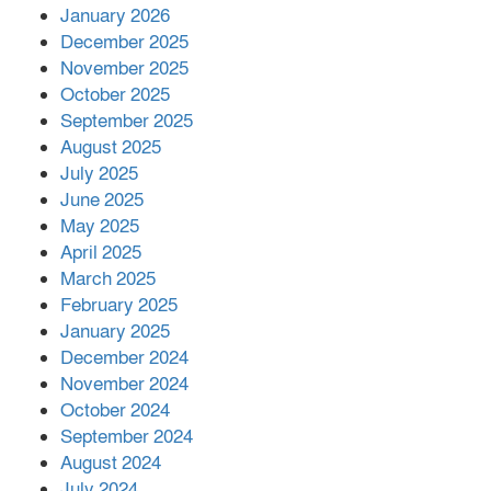
কাপ্তাই প্রেস ক্লাবের সভাপতি মাহফুজ,
January 2026
সম্পাদক রিপন মারমা নির্বাচিত
December 2025
November 2025
October 2025
মালয়েশিয়ার প্রধানমন্ত্রীকে চিঠি দেয়ার
September 2025
পর ফোন তারেক রহমানের,গ্যাস সঙ্কট
মোকাবিলায় সহায়তার আশ্বাস
August 2025
July 2025
June 2025
২২১ কোটি টাকা বেড়েছে রেলের আয়,
কীভাবে?
May 2025
April 2025
March 2025
এক বিলিয়ন ডলার বিনিয়োগ হবে
February 2025
আনোয়ারায়
January 2025
December 2024
November 2024
বান্দরবানে বন্যায় ক্ষতিগ্রস্তদের মাঝে
October 2024
সহায়তা দিলেন সাচিং প্রু জেরী
September 2024
August 2024
July 2024