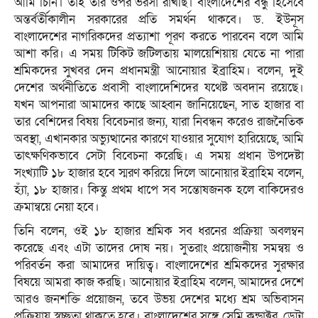
আমি চিনি। তাই তার ওপর ভরসা রাখছি। বাংলাদেশের বন্ধু হিসেবে
অন্তর্বর্তীকালীন সরকারের প্রতি সমর্থন থাকবে। ড. ইউনূস
বাংলাদেশের নাগরিকদের প্রত্যাশা পূরণ করতে পারবেন বলে আমি
আশা করি। এ সময় টিকিট জটিলতায় মালয়েশিয়ায় যেতে না পারা
শ্রমিকদের সুখবর দেন প্রধানমন্ত্রী আনোয়ার ইব্রাহিম। বলেন, দুই
দেশের অর্থনীতিতে প্রবাসী বাংলাদেশিদের যথেষ্ট অবদান রয়েছে।
যখন আপনারা আমাদের কাছে আহ্বান জানিয়েছেন, সাত হাজার বা
তার বেশিদের বিষয় বিবেচনার জন্য, যারা নিবন্ধন করেও রাজনৈতিক
অবস্থা, এখানকার অভ্যুত্থানের কারণে যাওয়ার সুযোগ হারিয়েছে, আমি
তাৎক্ষণিকভাবে সেটা বিবেচনা করেছি। এ সময় প্রধান উপদেষ্টা
সংখ্যাটি ১৮ হাজার হবে স্মরণ করিয়ে দিলে আনোয়ার ইব্রাহিম বলেন,
হ্যাঁ, ১৮ হাজার। কিন্তু প্রথম ধাপে সব সন্তোষজনক হলে বাকিদেরও
ক্রমান্বয়ে নেয়া হবে।
তিনি বলেন, ওই ১৮ হাজার শ্রমিক সব ধরনের প্রক্রিয়া অবলম্বন
করেছে এবং এটা তাদের দোষ নয়। সুতরাং প্রয়োজনীয় সমন্বয় ও
পরিবর্তন করা আমাদের দায়িত্ব। বাংলাদেশের শ্রমিকদের সুরক্ষার
বিষয়ে আমরা কাজ করছি। আনোয়ার ইব্রাহিম বলেন, আমাদের দেশে
আরও জনশক্তি প্রয়োজন, তবে উভয় দেশের মধ্যে শ্রম অভিবাসন
প্রক্রিয়ায় স্বচ্ছতা থাকতে হবে। বাংলাদেশের সঙ্গে সেমি কন্ডাক্টর, ডেটা