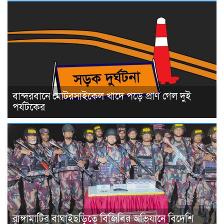
বান্দরবানে মোটরসাইকেল খাদে পড়ে প্রাণ গেল দুই
পর্যটকের
রাঙ্গামাটির বাঘাইছড়িতে বিজিবির অভিযানে বিদেশি