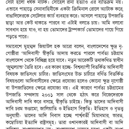
সেটা হলো ধর্ষক নাটক। সোহেল রানা হত্যাও এর ব্যতিক্রম নয়।
এভাবে পাহাড়ে সেনাবাহিনীকে একটা ক্রিমিনাল রোলে অ্যাটাক করে,
বাঙালিদেরকে সেটেলার কার্ড ব্যবহার করে। আসলে পাহাড়ে উপজাতি
ছাড়া আর কেউ থাকতে পারবে না এটাই বলতে চায়। আমি বলবো
সাবধান হয়ে যাও, না হয় তোমাদের ট্রাম্পকার্ড তোমাদের গায়ে গিয়ে
পড়তে পারে।
সমাবেশে মুহম্মদ জিয়াউল হক আরো বলেন, বাংলাদেশের ক্ষুদ্র নৃ-
গোষ্ঠীরা ‘আদিবাসী’ স্বীকৃতি আদায় করতে পারলে পার্বত্য চট্টগ্রাম
বাংলাদেশ থেকে বিচ্ছিন্ন হয়ে যাবে। নতুন আরেকটি তথাকথিত স্বাধীন
‘জুম্মল্যান্ড’ তৈরি হবে। এর কারণ হচ্ছে- বিশ্বব্যাপী বিতর্কিত আদিবাসী
বিষয়ক জাতিসংঘ চার্টার। জাতিসংঘের উক্ত চার্টারে বর্ণিত বিতর্কিত
বিষয়গুলো আদিবাসীদের ক্ষেত্রে প্রযোজ্য হলেও কোনো ক্ষুদ্র নৃগোষ্ঠী
বা উপজাতিদের ক্ষেত্রে প্রযোজ্য নয়। এই কারণে পার্বত্য চট্টগ্রামের
উপজাতি সম্প্রদায় ২০০১ সাল থেকে হঠাৎ করে নিজেদেরকে
আদিবাসী দাবি করে বসছে, স্বীকৃতি চাইছে। কিন্তু তাদের আদিবাসী
দাবি চরম ভণ্ডামো, জালিয়াতি ও ইতিহাস বিকৃতি। ইতিহাস ও নৃতত্ত্ব
অনুযায়ী- তাদের আদি নিবাস হচ্ছে পার্শ্ববর্তী মিয়ানমার, ভারত,
কম্বোডিয়া ইত্যাদি রাষ্ট্রসমূহ। তারা ওখানকারই আদিবাসী বা আদি