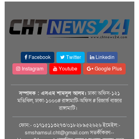
Facebook
Twitter
Linkedin
Instagram
Youtube
Google Plus
সম্পাদক : এসএম শামসুল আলম।
ঢাকা অফিস-১২১
মতিঝিল, ঢাকা-১০০০# রাঙ্গামাটি-অফিস # রিজার্ভ বাজার
রাঙ্গামাটি।
ফোন:- ০১৭১৫১১৩২৭৩/০১৮২৮৯৫২৬২৬ ইমেইল:-
smshamsul.cht@gmail.com সতর্কীকরণ--