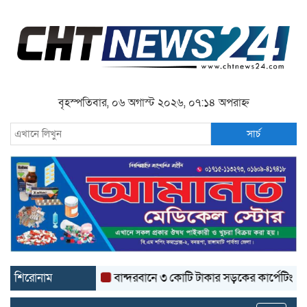
বৃহস্পতিবার, ০৬ অগাস্ট ২০২৬, ০৭:১৪ অপরাহ্ন
সার্চ
শিরোনাম
বান্দরবানে ৩ কোটি টাকার সড়কের কার্পেটিং উঠে যাচ্ছে