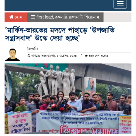
Toggle
naviga
হোম
first lead
,
রকমারি
,
রাঙ্গামাটি
,
শিরোনাম
‌‘মার্কিন-ভারতের মদদে পাহাড়ে ‘উপজাতি
সন্ত্রাসবাদ’ উস্কে দেয়া হচ্ছে’
রিপোর্টার
আপডেট সময় শুক্রবার, ৪ অক্টোবর, ২০২৪
৩৪৮ দেখা হয়েছে