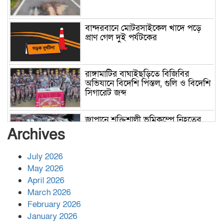
বান্দরবানে মোটরসাইকেল খাদে পড়ে
প্রাণ গেল দুই পর্যটকের
রাঙ্গামাটির বাঘাইছড়িতে বিজিবির
অভিযানে বিদেশি পিস্তল, গুলি ও বিদেশি
সিগারেট জব্দ
জাপানে শক্তিশালী ভূমিকম্পে নিহতের
সংখ্যা বেড়ে ৩৪
Archives
July 2026
রাশিয়ায় ক্যানসারের ভ্যাকসিন রোগীর
May 2026
শরীরে কার্যকরভাবে কাজ করছে, দাবি
April 2026
বিজ্ঞানীর
March 2026
February 2026
কাপ্তাই প্রেস ক্লাবের সভাপতি মাহফুজ,
January 2026
সম্পাদক রিপন মারমা নির্বাচিত