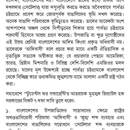
বাসিন্দা, বাংলাদেশের নয়। বাংলাদেশে তাদের মধ্যে একটা অংশ
দখলদার (সেটেলার) যারা দস্যুবৃত্তি করতে করতে অবৈধভাবে পার্বত্য
চট্টগ্রামে প্রবেশ করে জোরপূর্বক বাঙালিদের ভূমি দখল করেছে।
অনেক বাঙালি পরিবারকে ভূমিচ্যুতও করেছে। তাদের আরেকটা অংশ
আশপাশের অঞ্চল থেকে নিপীড়নের শিকার হয়ে পার্বত্য চট্টগ্রামে
শরণার্থী হিসেবে আশ্রয় গ্রহণ করেছে। উপজাতি বা ক্ষুদ্র নৃগোষ্ঠীদের
এই উভয় শ্রেণিই বাংলাদেশের আদিম কিংবা প্রকৃত অধিবাসী নয়।
তাদেরকে ‘আদিবাসী’ বলে প্রচার করা মানে একটি ঐতিহাসিক ও
নৃতাত্ত্বিক সত্যকে অস্বীকার করা; যে প্রচারণার পেছনে আমেরিকা,
ভারত, খ্রিষ্টান মিশনারি ও বিভিন্ন দেশি-বিদেশি এনজিওর মদদ
রয়েছে। যাদের মূল উদ্দেশ্যই হচ্ছে পার্বত্য চট্টগ্রামকে বাংলাদেশ
থেকে বিচ্ছিন্ন করে তথাকথিত জুম্মল্যান্ড নামে আলাদা একটি রাষ্ট্র গঠন
করা।
সমাবেশে ‘স্টুডেন্টস ফর সভারেন্টি’র আহ্বায়ক মুহম্মদ জিয়াউল হক
সরকারের নিকট ৭ দফা দাবি তুলে ধরেন-
১. বাংলাদেশের উপজাতিদের সম্বোধনের ক্ষেত্রে রাষ্ট্রের
অখণ্ডতাবিরোধী পরিভাষা ‘আদিবাসী’ ও ‘জুম্ম’ শব্দ ব্যবহার এবং
বাংলাদেশের বাঙালিদের সম্বোধনে ‘সেটেলার’ শব্দ ব্যবহারকে