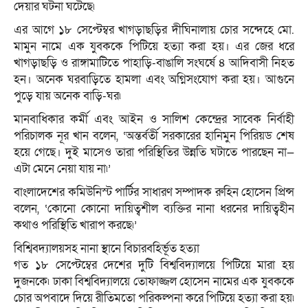
দেয়ার ঘটনা ঘটেছে৷
এর আগে ১৮ সেপ্টেম্বর খাগড়াছড়ির দীঘিনালায় চোর সন্দেহে মো.
মামুন নামে এক যুবককে পিটিয়ে হত্যা করা হয়। এর জের ধরে
খাগড়াছড়ি ও রাঙ্গামাটিতে পাহাড়ি-বাঙালি সংঘর্ষে ৪ আদিবাসী নিহত
হন। অনেক ঘরবাড়িতে হামলা এবং অগ্নিসংযোগ করা হয়। আগুনে
পুড়ে যায় অনেক বাড়ি-ঘর৷
মানবাধিকার কর্মী এবং আইন ও সালিশ কেন্দ্রের সাবেক নির্বাহী
পরিচালক নূর খান বলেন, ‘অন্তর্বর্তী সরকারের হানিমুন পিরিয়ড শেষ
হয়ে গেছে। দুই মাসেও তারা পরিস্থিতির উন্নতি ঘটাতে পারছেন না—
এটা মেনে নেয়া যায় না৷’
বাংলাদেশের কমিউনিস্ট পার্টির সাধারণ সম্পাদক রুহিন হোসেন প্রিন্স
বলেন, ‘কোনো কোনো দায়িত্বশীল ব্যক্তির নানা ধরনের দায়িত্বহীন
কথাও পরিস্থিতি খারাপ করছে৷’
বিশ্বিবদ্যালয়সহ নানা স্থানে বিচারবহির্ভূত হত্যা
গত ১৮ সেপ্টেম্বের দেশের দুটি বিশ্ববিদ্যালয়ে পিটিয়ে মারা হয়
দুজনকে৷ ঢাকা বিশ্ববিদ্যালয়ে তোফাজ্জল হোসেন নামের এক যুবককে
চোর অপবাদে দিয়ে রীতিমতো পরিকল্পনা করে পিটিয়ে হত্যা করা হয়৷