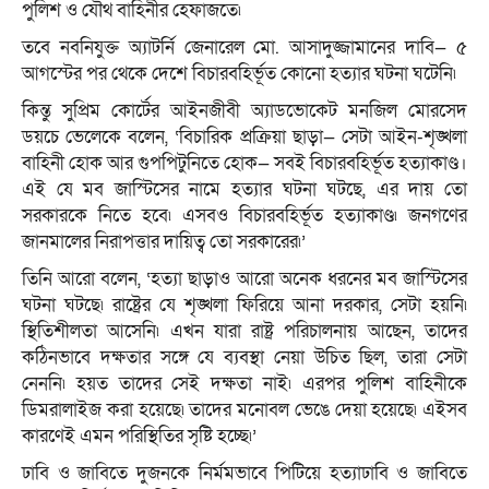
পুলিশ ও যৌথ বাহিনীর হেফাজতে৷
তবে নবনিযুক্ত অ্যাটর্নি জেনারেল মো. আসাদুজ্জামানের দাবি— ৫
আগস্টের পর থেকে দেশে বিচারবহির্ভূত কোনো হত্যার ঘটনা ঘটেনি৷
কিন্তু সুপ্রিম কোর্টের আইনজীবী অ্যাডভোকেট মনজিল মোরসেদ
ডয়চে ভেলেকে বলেন, ‘বিচারিক প্রক্রিয়া ছাড়া— সেটা আইন-শৃঙ্খলা
বাহিনী হোক আর গুপপিটুনিতে হোক— সবই বিচারবহির্ভূত হত্যাকাণ্ড।
এই যে মব জাস্টিসের নামে হত্যার ঘটনা ঘটছে, এর দায় তো
সরকারকে নিতে হবে৷ এসবও বিচারবহির্ভূত হত্যাকাণ্ড৷ জনগণের
জানমালের নিরাপত্তার দায়িত্ব তো সরকারের৷’
তিনি আরো বলেন, ‘হত্যা ছাড়াও আরো অনেক ধরনের মব জাস্টিসের
ঘটনা ঘটছে৷ রাষ্ট্রের যে শৃঙ্খলা ফিরিয়ে আনা দরকার, সেটা হয়নি৷
স্থিতিশীলতা আসেনি৷ এখন যারা রাষ্ট্র পরিচালনায় আছেন, তাদের
কঠিনভাবে দক্ষতার সঙ্গে যে ব্যবস্থা নেয়া উচিত ছিল, তারা সেটা
নেননি৷ হয়ত তাদের সেই দক্ষতা নাই৷ এরপর পুলিশ বাহিনীকে
ডিমরালাইজ করা হয়েছে৷ তাদের মনোবল ভেঙে দেয়া হয়েছে৷ এইসব
কারণেই এমন পরিস্থিতির সৃষ্টি হচ্ছে৷’
ঢাবি ও জাবিতে দুজনকে নির্মমভাবে পিটিয়ে হত্যাঢাবি ও জাবিতে