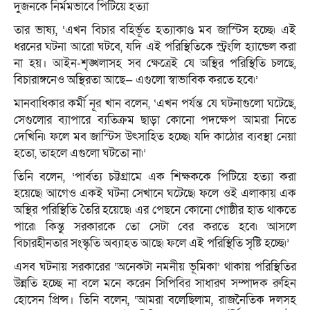
দুজনকে নির্মমভাবে পিটিয়ে হত্যা
তার ভাষ্য, ‘এখন বিচার বহির্ভূত হত্যাকাণ্ড মব জাস্টিস হচ্ছে৷ এই
ধরনের ঘটনা আরো ঘটবে, যদি এই পরিস্থিতিকে স্ট্রংলি হ্যান্ডেল করা
না হয়। আইন-শৃঙ্খলাসহ সব ক্ষেত্রেই যে অস্থির পরিস্থিতি চলছে,
বিচারাঙ্গনেও অস্থিরতা আছে— এগুলো স্বাভাবিক করতে হবে৷’
মানবাধিকার কর্মী নূর খান বলেন, ‘এখন পর্যন্ত যে ঘটনাগুলো ঘটেছে,
সেগুলোর ব্যাপারে ব্যতিক্রম ছাড়া কোনো পদক্ষেপ আমরা নিতে
দেখিনি৷ ফলে মব জাস্টিস উৎসাহিত হচ্ছে৷ যদি কাঠোর ব্যবস্থা নেয়া
হতো, তাহলে এগুলো ঘটতো না৷’
তিনি বলেন, ‘পার্বত্য চট্টগ্রামে এক শিক্ষককে পিটিয়ে হত্যা করা
হয়েছে৷ আগেও একই ঘটনা সেখানে ঘটেছে৷ ফলে ওই এলাকায় এক
অস্থির পরিস্থিতি তৈরি হয়েছে৷ এর পেছনে কোনো গোষ্ঠীর হাত থাকতে
পারে৷ কিন্তু সরকারকে তো সেটা বের করতে হবে৷ আসলে
বিচারহীনতার সংস্কৃতি অব্যাহত আছে৷ ফলে এই পরিস্থিতি সৃষ্টি হচ্ছে৷’
এসব ঘটনায় সরকারের ‘অনেকটা নমনীয় ভূমিকা’ থাকায় পরিস্থিতির
উন্নতি হচ্ছে না বলে মনে করেন সিপিবির সাধারণ সম্পাদক রুহিন
হোসেন প্রিন্স। তিনি বলেন, ‘আমরা বলেছিলাম, রাজনৈতিক দলসহ