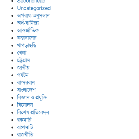
Second lead
Uncategorized
অপরাধ-অনুসন্ধান
অর্থ-বানিজ্য
আন্তর্জাতিক
কক্সবাজার
খাগড়াছড়ি
খেলা
চট্রগ্রাম
জাতীয়
পর্যটন
বান্দরবান
বাংলাদেশ
বিজ্ঞান ও প্রযুক্তি
বিনোদন
বিশেষ প্রতিবেদন
রকমারি
রাঙ্গামাটি
রাজনীতি