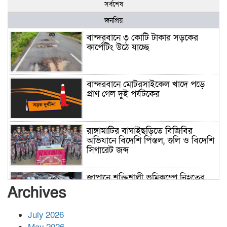
সর্বশেষ
জনপ্রিয়
বান্দরবানে ৩ কোটি টাকার সড়কের
কার্পেটিং উঠে যাচ্ছে
বান্দরবানে মোটরসাইকেল খাদে পড়ে
প্রাণ গেল দুই পর্যটকের
রাঙ্গামাটির বাঘাইছড়িতে বিজিবির
অভিযানে বিদেশি পিস্তল, গুলি ও বিদেশি
সিগারেট জব্দ
জাপানে শক্তিশালী ভূমিকম্পে নিহতের
সংখ্যা বেড়ে ৩৪
Archives
July 2026
রাশিয়ায় ক্যানসারের ভ্যাকসিন রোগীর