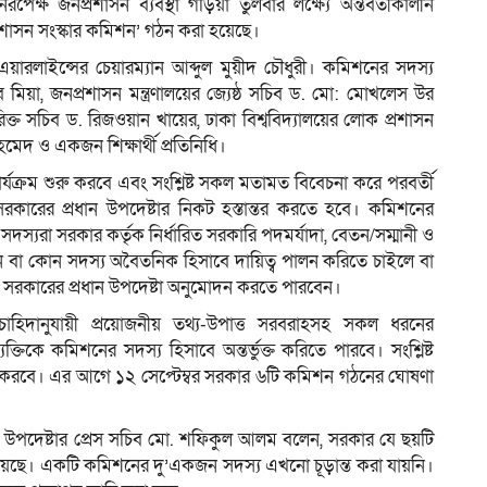
রপেক্ষ জনপ্রশাসন ব্যবস্থা গড়িয়া তুলবার লক্ষ্যে অন্তর্বর্তীকালীন
রশাসন সংস্কার কমিশন’ গঠন করা হয়েছে।
য়ারলাইন্সের চেয়ারম্যান আব্দুল মুয়ীদ চৌধুরী। কমিশনের সদস্য
মিয়া, জনপ্রশাসন মন্ত্রণালয়ের জ্যেষ্ঠ সচিব ড. মো: মোখলেস উর
্ত সচিব ড. রিজওয়ান খায়ের, ঢাকা বিশ্ববিদ্যালয়ের লোক প্রশাসন
দ ও একজন শিক্ষার্থী প্রতিনিধি।
্যক্রম শুরু করবে এবং সংশ্লিষ্ট সকল মতামত বিবেচনা করে পরবর্তী
ীন সরকারের প্রধান উপদেষ্টার নিকট হস্তান্তর করতে হবে। কমিশনের
 সদস্যরা সরকার কর্তৃক নির্ধারিত সরকারি পদমর্যাদা, বেতন/সম্মানী ও
ান বা কোন সদস্য অবৈতনিক হিসাবে দায়িত্ব পালন করিতে চাইলে বা
লীন সরকারের প্রধান উপদেষ্টা অনুমোদন করতে পারবেন।
নের চাহিদানুযায়ী প্রয়োজনীয় তথ্য-উপাত্ত সরবরাহসহ সকল ধরনের
তিকে কমিশনের সদস্য হিসাবে অন্তর্ভুক্ত করিতে পারবে। সংশ্লিষ্ট
দান করবে। এর আগে ১২ সেপ্টেম্বর সরকার ৬টি কমিশন গঠনের ঘোষণা
রধান উপদেষ্টার প্রেস সচিব মো. শফিকুল আলম বলেন, সরকার যে ছয়টি
 হয়েছে। একটি কমিশনের দু’একজন সদস্য এখনো চূড়ান্ত করা যায়নি।