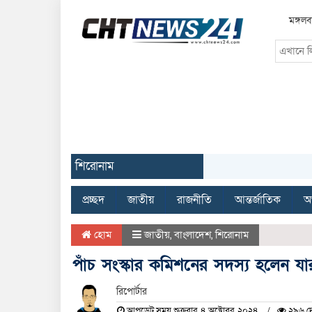
মঙ্গল
শিরোনাম
প্রচ্ছদ
জাতীয়
রাজনীতি
আন্তর্জাতিক
অর
হোম
জাতীয়
,
বাংলাদেশ
,
শিরোনাম
পাঁচ সংস্কার কমিশনের সদস্য হলেন যা
রিপোর্টার
আপডেট সময় শুক্রবার, ৪ অক্টোবর, ২০২৪
২৯৬ দে