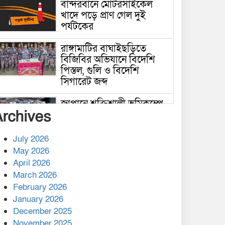
বান্দরবানে মোটরসাইকেল
খাদে পড়ে প্রাণ গেল দুই
পর্যটকের
রাঙ্গামাটির বাঘাইছড়িতে
বিজিবির অভিযানে বিদেশি
পিস্তল, গুলি ও বিদেশি
সিগারেট জব্দ
জাপানে শক্তিশালী ভূমিকম্পে
Archives
নিহতের সংখ্যা বেড়ে ৩৪
July 2026
রাশিয়ায় ক্যানসারের ভ্যাকসিন
May 2026
রোগীর শরীরে কার্যকরভাবে
April 2026
কাজ করছে, দাবি বিজ্ঞানীর
March 2026
February 2026
কাপ্তাই প্রেস ক্লাবের সভাপতি
মাহফুজ, সম্পাদক রিপন মারমা
January 2026
নির্বাচিত
December 2025
November 2025