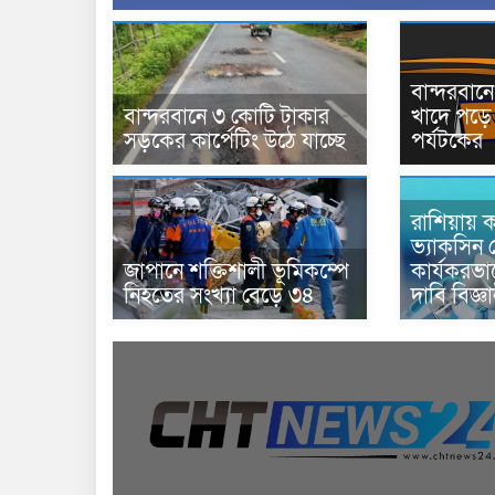
বান্দরবা
বান্দরবানে ৩ কোটি টাকার
খাদে পড়ে 
সড়কের কার্পেটিং উঠে যাচ্ছে
পর্যটকের
রাশিয়ায় ক
ভ্যাকসিন 
জাপানে শক্তিশালী ভূমিকম্পে
কার্যকরভ
নিহতের সংখ্যা বেড়ে ৩৪
দাবি বিজ্ঞ