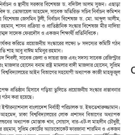
নির্বাচন ও স্থানীয় সরকার বিশেষজ্ঞ ড. বদিউল আলম সুজন। এছাড়া
ক্ষাবিদ ড. তোফায়েল আহমেদ, সাবেক অতিরিক্ত সচিব নির্বাচন কমিশন
্র বিশেষজ্ঞ জেসমিন টুলী, নির্বাচন বিশেষজ্ঞ ড. মো. আব্দুল আলীম,
, শাসন প্রক্রিয়া ও প্রাতিষ্ঠানিক সংস্কার বিশেষজ্ঞ মীর নাদিয়া
াম্মদ সাদেক ফেরদৌস ও একজন শিক্ষার্থী প্রতিনিধিকে।
ার্যকর করিতে প্রয়োজনীয় সংস্কারের লক্ষ্যে ৮ সদস্যের কমিটি গঠন
তি শাহ আবু নাঈম মমিনুর রহমান।
 শিবলী, সাবেক জেলা ও দায়রা জজ এবং সদস্য সাবেক রেজিস্ট্রার
াজদার হোসেন বনাম রাষ্ট্র মামলার বাদী মাজদার হোসেন, সুপ্রিম
 বিশ্ববিদ্যালয়ের আইন বিভাগের সহযোগী অধ্যাপক কাজী মাহফুজুল
ক্ষ প্রতিষ্ঠান হিসাবে গড়িয়া তুলিতে প্রয়োজনীয় সংস্কার প্রস্তাবনার
শন গঠন করা হয়েছে।
্সি ইন্টারন্যাশনাল বাংলাদেশ নির্বাহী পরিচালক ড. ইফতেখারুজ্জামান।
হমেদ, ঢাকা বিশ্ববিদ্যালয়ের লোক প্রশাসন বিভাগের অধ্যাপক
ব লন্ডনের অধ্যাপক মোস্তাক খান, সোয়াস, বার-এট-ল মাহদীন চৌধুরী,
বুর রহমান, সুপ্রিম কোর্টের অ্যাডভোকেট ফারজানা শারমিন ও একজন