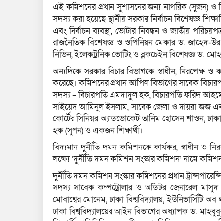
এই কমিশনের প্রধান সুশাসনের জন্য নাগরিক (সুজন) ও 
সদস্য করা হয়েছে স্থানীয় সরকার নির্বাচন বিশেষজ্ঞ শি
এবং নির্বাচন ব্যবস্থা, ভোটার নিবন্ধন ও জাতীয় পরিচয়পত
রাজনৈতিক বিশেষজ্ঞ ও ওপিনিয়ন মেকার ড. জাহেদ-উর রহমান
নিভিন, ইলেকট্রনিক ভোটিং ও ব্লকচেইন বিশেষজ্ঞ ড. মোহ
অন্যদিকে সরকার বিচার বিভাগকে স্বাধীন, নিরপেক্ষ ও ক
করেছে। কমিশনের প্রধান আপিল বিভাগের সাবেক বিচারপ
সদস্য – বিচারপতি এমদাদুল হক, বিচারপতি ফরিদ আহমেদ
সাইয়েদ আমিনুল ইসলাম, সাবেক জেলা ও দায়রা জজ এবং ম
কোর্টের সিনিয়র অ্যাডভোকেট তানিম হোসেন শাওন, ঢাকা
হক (সুপন) ও একজন শিক্ষার্থী।
বিদ্যমান দুর্নীতি দমন কমিশনকে কার্যকর, স্বাধীন ও নিরপে
লক্ষ্যে ‘দুর্নীতি দমন কমিশন সংস্কার কমিশন’ নামে কমি
দুর্নীতি দমন কমিশন সংস্কার কমিশনের প্রধান ট্রান্সপারেন
সদস্য সাবেক কম্পট্রোলার ও অডিটর জেনারেল মাসুদ আ
মোবাশ্বের মোনেম, ঢাকা বিশ্ববিদ্যালয়, ইউনিভার্সিটি অ
ঢাকা বিশ্ববিদ্যালয়ের আইন বিভাগের অধ্যাপক ড. মাহবু