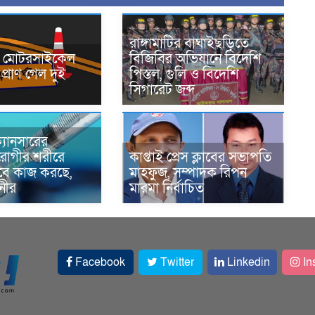
রাঙ্গামাটির বাঘাইছড়িতে
নে মোটরসাইকেল
বিজিবির অভিযানে বিদেশি
প্রাণ গেল দুই
পিস্তল, গুলি ও বিদেশি
সিগারেট জব্দ
্যানসারের
রোগীর শরীরে
কাপ্তাই প্রেস ক্লাবের সভাপতি
াবে কাজ করছে,
মাহফুজ, সম্পাদক রিপন
ানীর
মারমা নির্বাচিত
Facebook
Twitter
Linkedin
In