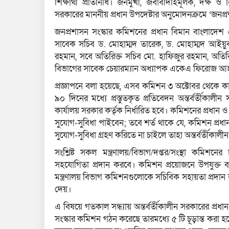
শিক্ষার্থী প্রতিনিধি। জনমুখী, জবাবদিহিমূলক, দক্ষ ও নি
সরকারের মাননীয় প্রধান উপদেষ্টার অনুমোদনক্রমে ‘জনপ্
জনপ্রশাসন সংস্কার কমিশনের প্রধান বিমান বাংলাদেশ এ
সাবেক সচিব ড. মোহাম্মদ তারেক, ড. মোহাম্মদ আইয়ুব 
রহমান, সবে অতিরিক্ত সচিব মো. হাফিজুর রহমান, অতিরিক
বিভাগের সাবেক চেয়ারম্যান অধ্যাপক একেএ ফিরোজ আহমে
প্রজ্ঞাপনে বলা হয়েছে, এসব কমিশন ৩ অক্টোবর থেকে কার
৯০ দিনের মধ্যে প্রস্তুতকৃত প্রতিবেদন অন্তর্বর্তীকাল
কার্যালয় সরকার কর্তৃক নির্ধারিত হবে। কমিশনের প্রধান ও
সুযোগ-সুবিধা পাইবেন; তবে শর্ত থাকে যে, কমিশন প্রধ
সুযোগ-সুবিধা গ্রহণ করিতে না চাইলে তাহা অন্তর্বর্তীকা
সংশ্লিষ্ট সকল মন্ত্রণালয়/বিভাগ/দপ্তর/সংস্থা কমিশ
সহযোগিতা প্রদান করবে। কমিশন প্রয়োজনে উপযুক্ত ব্যক্
মন্ত্রণালয় বিভাগ কমিশনগুলোকে সচিবিক সহায়তা প্র
দেয়।
এ বিষয়ে গতকাল সন্ধ্যায় অন্তর্বর্তীকালীন সরকারের প্
সংস্কার কমিশন গঠন করেছে তারমধ্যে ৫ টি চূড়ান্ত করা