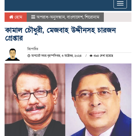
Toggle
naviga
হোম
অপরাধ-অনুসন্ধান
,
বাংলাদেশ
,
শিরোনাম
কামাল চৌধুরী, মেজবাহ উদ্দীনসহ চারজন
গ্রেপ্তার
রিপোর্টার
আপডেট সময় বৃহস্পতিবার, ৩ অক্টোবর, ২০২৪
৩৯৪ দেখা হয়েছে