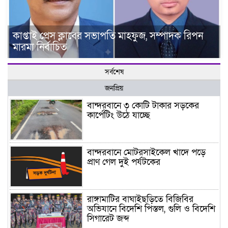
কাপ্তাই প্রেস ক্লাবের সভাপতি মাহফুজ, সম্পাদক রিপন
মারমা নির্বাচিত
সর্বশেষ
জনপ্রিয়
বান্দরবানে ৩ কোটি টাকার সড়কের
কার্পেটিং উঠে যাচ্ছে
বান্দরবানে মোটরসাইকেল খাদে পড়ে
প্রাণ গেল দুই পর্যটকের
রাঙ্গামাটির বাঘাইছড়িতে বিজিবির
অভিযানে বিদেশি পিস্তল, গুলি ও বিদেশি
সিগারেট জব্দ