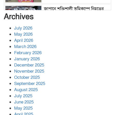
জাপানে শক্তিশালী ভূমিকম্পে নিহতের
সংখ্যা বেড়ে ৩৪
Archives
July 2026
রাশিয়ায় ক্যানসারের ভ্যাকসিন রোগীর
May 2026
শরীরে কার্যকরভাবে কাজ করছে, দাবি
April 2026
বিজ্ঞানীর
March 2026
February 2026
কাপ্তাই প্রেস ক্লাবের সভাপতি মাহফুজ,
January 2026
সম্পাদক রিপন মারমা নির্বাচিত
December 2025
November 2025
October 2025
মালয়েশিয়ার প্রধানমন্ত্রীকে চিঠি দেয়ার
September 2025
পর ফোন তারেক রহমানের,গ্যাস সঙ্কট
মোকাবিলায় সহায়তার আশ্বাস
August 2025
July 2025
June 2025
২২১ কোটি টাকা বেড়েছে রেলের আয়,
কীভাবে?
May 2025
April 2025