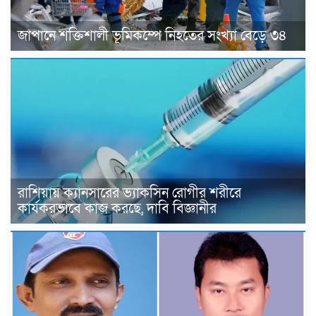
জাপানে শক্তিশালী ভূমিকম্পে নিহতের সংখ্যা বেড়ে ৩৪
রাশিয়ায় ক্যানসারের ভ্যাকসিন রোগীর শরীরে
কার্যকরভাবে কাজ করছে, দাবি বিজ্ঞানীর