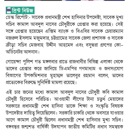
ডেস্ক রির্পোট:- সাবেক প্রধানমন্ত্রী শেখ হাসিনার উপদেষ্টা, সাবেক মুখ্য
সচিব কামাল আবদুল নাসের চৌধুরীকে গ্রেপ্তার করা হয়েছে। সেই
সঙ্গে গ্রেপ্তার হয়েছেন এক্সিম ব্যাংক ও বিএবির সাবেক চেয়ারম্যান
নজরুল ইসলাম মজুমদার, চট্টগ্রামের সাবেক জেলা প্রশাসক ও সাবেক
ক্রীড়া সচিব মেজবাহ উদ্দীন আহমেদ এবং বসুন্ধরা গ্রুপের কো–
অর্ডিনেটর আদনান।
গোয়েন্দা পুলিশ গত মঙ্গলবার রাতে রাজধানীর বিভিন্ন এলাকা থেকে
তাদের গ্রেপ্তার করে জানিয়ে ডিএমপির গণমাধ্যম ও জনসংযোগ
বিভাগের উপকমিশনার মুহাম্মদ তালেবুর রহমান বলেন, তাদের
প্রত্যেকের বিরুদ্ধে সুনির্দিষ্ট মামলা রয়েছে।
এই চার জনের মধ্যে কামাল আবদুল নাসের চৌধুরী কবি কামাল
চৌধুরী হিসেবে পরিচিত। আওয়ামী লীগের টানা চতুর্থ মেয়াদের
সরকারে প্রধানমন্ত্রী শেখ হাসিনা তাকে শিক্ষা ও সংস্কৃতি বিষয়ক
উপদেষ্টার দায়িত্ব দিয়েছিলেন। সরকারি চাকরি থেকে অবসরে যাওয়ার
আগে কামাল চৌধুরী ছিলেন প্রধানমন্ত্রী শেখ হাসিনার মুখ্য সচিব।
বঙ্গবন্ধুর জন্মশত বার্ষিকী উদযাপন জাতীয় কমিটির প্রধান সমন্বয়ক