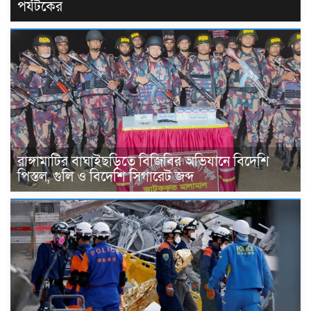
পর্যটকের
রাঙ্গামাটির বাঘাইছড়িতে বিজিবির অভিযানে বিদেশি
পিস্তল, গুলি ও বিদেশি সিগারেট জব্দ