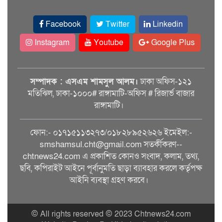
Facebook
Twitter
Linkedin
Instagram
Youtube
Google Plus
সম্পাদক : এসএম শামসুল আলম।
ঢাকা অফিস-১২১
মতিঝিল, ঢাকা-১০০০# রাঙ্গামাটি-অফিস # রিজার্ভ বাজার
রাঙ্গামাটি।
ফোন:- ০১৭১৫১১৩২৭৩/০১৮২৮৯৫২৬২৬ ইমেইল:-
smshamsul.cht@gmail.com সতর্কীকরণ--
chtnews24.com এ প্রকাশিত কোনও সংবাদ, কলাম, তথ্য,
ছবি, কপিরাইট আইনে পূর্বানুমতি ছাড়া ব্যাবহার করলে কর্তৃপক্ষ
আইনি ব্যবস্থা গ্রহণ করবে।
© All rights reserved © 2023 Chtnews24.com