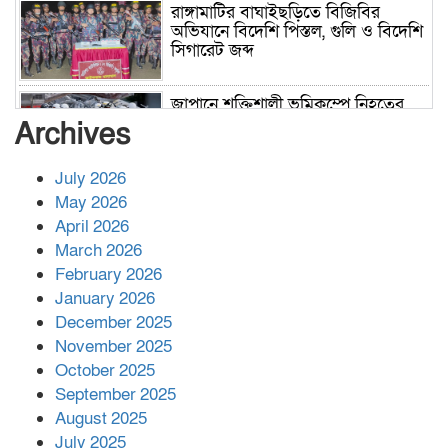
রাঙ্গামাটির বাঘাইছড়িতে বিজিবির
অভিযানে বিদেশি পিস্তল, গুলি ও বিদেশি
সিগারেট জব্দ
জাপানে শক্তিশালী ভূমিকম্পে নিহতের
সংখ্যা বেড়ে ৩৪
Archives
July 2026
রাশিয়ায় ক্যানসারের ভ্যাকসিন রোগীর
May 2026
শরীরে কার্যকরভাবে কাজ করছে, দাবি
April 2026
বিজ্ঞানীর
March 2026
February 2026
কাপ্তাই প্রেস ক্লাবের সভাপতি মাহফুজ,
January 2026
সম্পাদক রিপন মারমা নির্বাচিত
December 2025
November 2025
October 2025
মালয়েশিয়ার প্রধানমন্ত্রীকে চিঠি দেয়ার
September 2025
পর ফোন তারেক রহমানের,গ্যাস সঙ্কট
মোকাবিলায় সহায়তার আশ্বাস
August 2025
July 2025