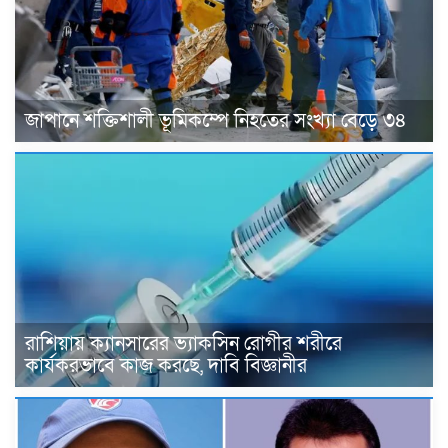
জাপানে শক্তিশালী ভূমিকম্পে নিহতের সংখ্যা বেড়ে ৩৪
রাশিয়ায় ক্যানসারের ভ্যাকসিন রোগীর শরীরে
কার্যকরভাবে কাজ করছে, দাবি বিজ্ঞানীর