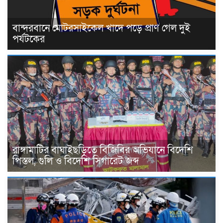
বান্দরবানে মোটরসাইকেল খাদে পড়ে প্রাণ গেল দুই
পর্যটকের
রাঙ্গামাটির বাঘাইছড়িতে বিজিবির অভিযানে বিদেশি
পিস্তল, গুলি ও বিদেশি সিগারেট জব্দ