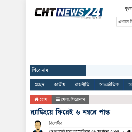
বুধব
শিরোনাম
প্রচ্ছদ
জাতীয়
রাজনীতি
আন্তর্জাতিক
অর
হোম
খেলা
,
শিরোনাম
র‍্যাঙ্কিংয়ে ফিরেই ৬ নম্বরে পান্ত
রিপোর্টার
আপডেট সময় বৃহস্পতিবার, ২৬ সেপ্টেম্বর, ২০২৪