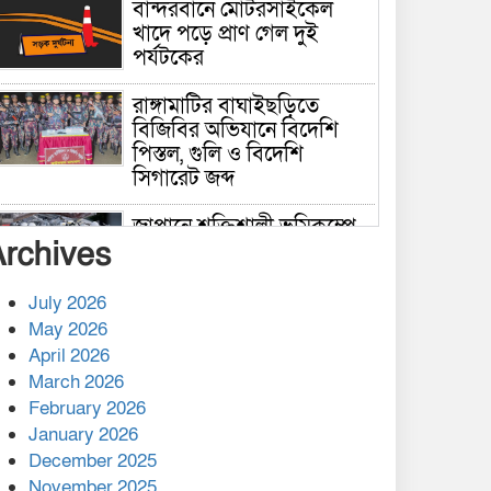
বান্দরবানে মোটরসাইকেল
খাদে পড়ে প্রাণ গেল দুই
পর্যটকের
রাঙ্গামাটির বাঘাইছড়িতে
বিজিবির অভিযানে বিদেশি
পিস্তল, গুলি ও বিদেশি
সিগারেট জব্দ
জাপানে শক্তিশালী ভূমিকম্পে
Archives
নিহতের সংখ্যা বেড়ে ৩৪
July 2026
রাশিয়ায় ক্যানসারের ভ্যাকসিন
May 2026
রোগীর শরীরে কার্যকরভাবে
April 2026
কাজ করছে, দাবি বিজ্ঞানীর
March 2026
February 2026
কাপ্তাই প্রেস ক্লাবের সভাপতি
মাহফুজ, সম্পাদক রিপন মারমা
January 2026
নির্বাচিত
December 2025
November 2025