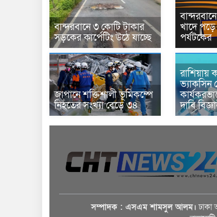
বান্দরবা
বান্দরবানে ৩ কোটি টাকার
খাদে পড়ে 
সড়কের কার্পেটিং উঠে যাচ্ছে
পর্যটকের
রাশিয়ায় ক
ভ্যাকসিন 
জাপানে শক্তিশালী ভূমিকম্পে
কার্যকরভ
নিহতের সংখ্যা বেড়ে ৩৪
দাবি বিজ্ঞ
সম্পাদক : এসএম শামসুল আলম।
ঢাকা 