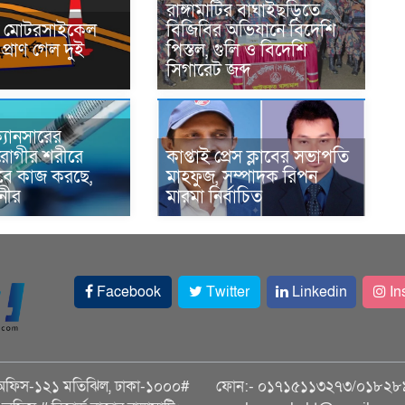
রাঙ্গামাটির বাঘাইছড়িতে
নে মোটরসাইকেল
বিজিবির অভিযানে বিদেশি
প্রাণ গেল দুই
পিস্তল, গুলি ও বিদেশি
সিগারেট জব্দ
্যানসারের
রোগীর শরীরে
কাপ্তাই প্রেস ক্লাবের সভাপতি
াবে কাজ করছে,
মাহফুজ, সম্পাদক রিপন
ানীর
মারমা নির্বাচিত
Facebook
Twitter
Linkedin
In
অফিস-১২১ মতিঝিল, ঢাকা-১০০০#
ফোন:- ০১৭১৫১১৩২৭৩/০১৮২৮