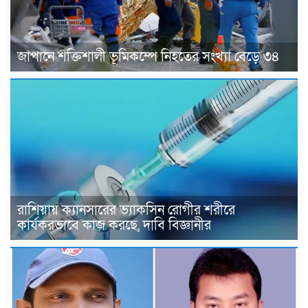
জাপানে শক্তিশালী ভূমিকম্পে নিহতের সংখ্যা বেড়ে ৩৪
রাশিয়ায় ক্যানসারের ভ্যাকসিন রোগীর শরীরে
কার্যকরভাবে কাজ করছে, দাবি বিজ্ঞানীর