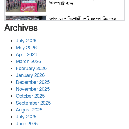
সিগারেট জব্দ
জাপানে শক্তিশালী ভূমিকম্পে নিহতের
সংখ্যা বেড়ে ৩৪
Archives
July 2026
রাশিয়ায় ক্যানসারের ভ্যাকসিন রোগীর
May 2026
শরীরে কার্যকরভাবে কাজ করছে, দাবি
April 2026
বিজ্ঞানীর
March 2026
February 2026
কাপ্তাই প্রেস ক্লাবের সভাপতি মাহফুজ,
January 2026
সম্পাদক রিপন মারমা নির্বাচিত
December 2025
November 2025
October 2025
মালয়েশিয়ার প্রধানমন্ত্রীকে চিঠি দেয়ার
September 2025
পর ফোন তারেক রহমানের,গ্যাস সঙ্কট
মোকাবিলায় সহায়তার আশ্বাস
August 2025
July 2025
June 2025
২২১ কোটি টাকা বেড়েছে রেলের আয়,