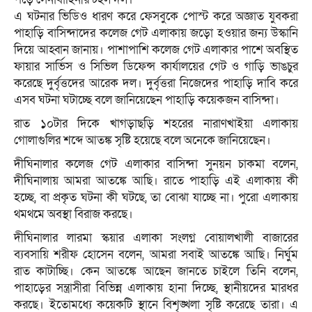
এ ঘটনার ভিডিও ধারণ করে ফেসবুকে পোস্ট করে অজ্ঞাত যুবকরা
পাহাড়ি বাসিন্দাদের কলেজ গেট এলাকায় জড়ো হওয়ার জন্য উস্কানি
দিয়ে আহ্বান জানায়। পাশাপাশি কলেজ গেট এলাকার পাশে অবস্থিত
ফায়ার সার্ভিস ও সিভিল ডিফেন্স কার্যালয়ের গেট ও গাড়ি ভাঙচুর
করেছে দুর্বৃত্তদের আরেক দল। দুর্বৃত্তরা নিজেদের পাহাড়ি দাবি করে
এসব ঘটনা ঘটাচ্ছে বলে জানিয়েছেন পাহাড়ি কয়েকজন বাসিন্দা।
রাত ১০টার দিকে খাগড়াছড়ি শহরের নারাণখাইয়া এলাকায়
গোলাগুলির শব্দে আতঙ্ক সৃষ্টি হয়েছে বলে অনেকে জানিয়েছেন।
দীঘিনালার কলেজ গেট এলাকার বাসিন্দা সুনয়ন চাকমা বলেন,
দীঘিনালায় আমরা আতঙ্কে আছি। রাতে পাহাড়ি এই এলাকায় কী
হচ্ছে, বা প্রকৃত ঘটনা কী ঘটছে, তা বোঝা যাচ্ছে না। পুরো এলাকায়
থমথমে অবস্থা বিরাজ করছে।
দীঘিনালার লারমা স্কয়ার এলাকা সংলগ্ন বোয়ালখালী বাজারের
ব্যবসায়ি শরীফ হোসেন বলেন, আমরা সবাই আতঙ্কে আছি। নির্ঘুম
রাত কাটাচ্ছি। কেন আতঙ্কে আছেন জানতে চাইলে তিনি বলেন,
পাহাড়ের সন্ত্রাসীরা বিভিন্ন এলাকায় হানা দিচ্ছে, স্থানীয়দের মারধর
করছে। ইতোমধ্যে কয়েকটি স্থানে বিশৃঙ্খলা সৃষ্টি করেছে তারা। এ