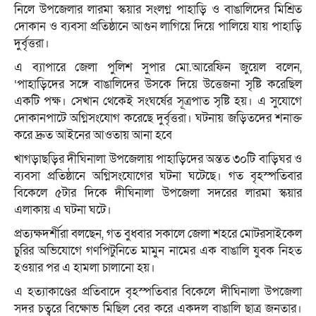
নিলে উপজেলার লারমা স্কয়ার সংলগ্ন পাহাড়ি ও বাঙালিদের মিশ্রিত
দোকান ও ব্যবসা প্রতিষ্ঠানে আগুন লাগিয়ে দিয়ে পালিয়ে যায় পাহাড়ি
দুর্বৃত্তরা।
এ ব্যাপারে জেলা পুলিশ সুপার মো.আরেফিন জুয়েল বলেন,
‘পাহাড়িদের সঙ্গে বাঙালিদের উসকে দিয়ে উত্তেজনা সৃষ্টি করেছিল
একটি পক্ষ। সেখান থেকেই সংঘর্ষের সূত্রপাত সৃষ্টি হয়। এ সুযোগে
দোকানপাটে অগ্নিসংযোগ করেছে দুর্বৃত্তরা। ঘটনায় জড়িতদের শনাক্ত
করে দ্রুত আইনের আওতায় আনা হবে
খাগড়াছড়ির দীঘিনালা উপজেলায় পাহাড়িদের অন্তত ৩০টি বাড়িঘর ও
ব্যবসা প্রতিষ্ঠানে অগ্নিসংযোগের ঘটনা ঘটেছে। গত বৃহস্পতিবার
বিকেলে ৫টার দিকে দীঘিনালা উপজেলা সদরের লারমা স্কয়ার
এলাকায় এ ঘটনা ঘটে।
প্রত্যক্ষদর্শীরা বলছেন, গত বুধবার সকালে জেলা শহরে মোটরসাইকেল
চুরির অভিযোগে গণপিটুনিতে মামুন নামের এক বাঙালি যুবক নিহত
হওয়ার পর এ হামলা চালানো হয়।
এ হত্যাকাণ্ডের প্রতিবাদে বৃহস্পতিবার বিকেলে দীঘিনালা উপজেলা
সদর চত্বরে বিক্ষোভ মিছিল বের করে একদল বাঙালি ছাত্র জনতার।