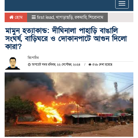
Toggle
naviga
হোম
first lead
,
খাগড়াছড়ি
,
রকমারি
,
শিরোনাম
মামুন হত্যাকান্ড: দীঘিনালা পাহাড়ি বাঙালি
সংঘর্ষ, বাড়িঘরে ও দোকানপাটে আগুন দিলো
কারা?
রিপোর্টার
আপডেট সময় রবিবার, ২২ সেপ্টেম্বর, ২০২৪
৫৬৯ দেখা হয়েছে