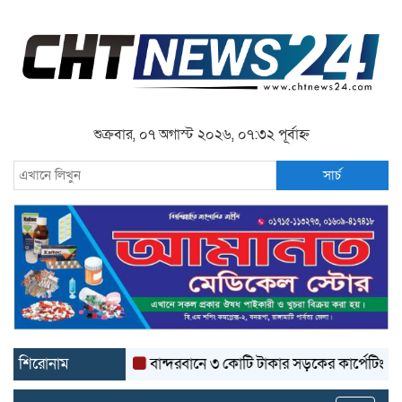
শুক্রবার, ০৭ অগাস্ট ২০২৬, ০৭:৩২ পূর্বাহ্ন
সার্চ
শিরোনাম
বান্দরবানে ৩ কোটি টাকার সড়কের কার্পেটিং উঠে যাচ্ছে