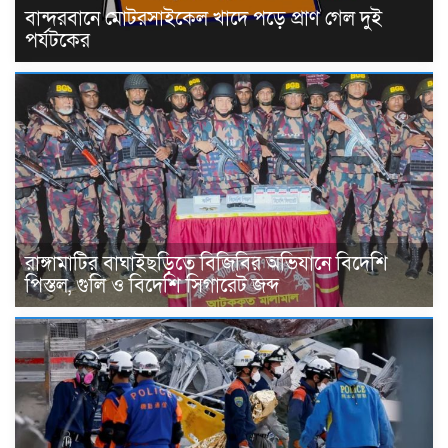
বান্দরবানে মোটরসাইকেল খাদে পড়ে প্রাণ গেল দুই
পর্যটকের
রাঙ্গামাটির বাঘাইছড়িতে বিজিবির অভিযানে বিদেশি
পিস্তল, গুলি ও বিদেশি সিগারেট জব্দ