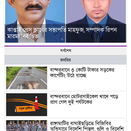
কাপ্তাই প্রেস ক্লাবের সভাপতি মাহফুজ, সম্পাদক রিপন
মারমা নির্বাচিত
সর্বশেষ
জনপ্রিয়
বান্দরবানে ৩ কোটি টাকার সড়কের
কার্পেটিং উঠে যাচ্ছে
বান্দরবানে মোটরসাইকেল খাদে পড়ে
প্রাণ গেল দুই পর্যটকের
রাঙ্গামাটির বাঘাইছড়িতে বিজিবির
অভিযানে বিদেশি পিস্তল, গুলি ও বিদেশি