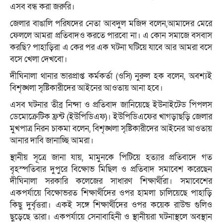
এসব বন্ধ করা জরুরি।
জেলার বাঙালি পরিষদের নেতা আবদুল মজিদ বলেন,আমাদের মেরে
ফেললে আমরা প্রতিবাদও করতে পারবো না। এ কোন সমাজে বসবাস
করছি? পাহাড়িরা এ কের পর এক ঘটনা ঘটিয়ে যাবে আর আমরা বসে
বসে খেলা দেখবো।
দীঘিনালা থানার ভারপ্রাপ্ত কর্মকর্তা (ওসি) নুরুল হক বলেন, অবশ্যই
বিশৃঙ্খলা সৃষ্টিকারীদের আইনের আওতায় আনা হবে।
এসব ঘটনার তীব্র নিন্দা ও প্রতিবাদ জানিয়েছে ইউনাইটেড পিপলস
ডেমোক্রেটিক ফ্রন্ট (ইউপিডিএফ)। ইউপিডিএফের খাগড়াছড়ি জেলার
মুখপাত্র নিরন চাকমা বলেন, বিশৃঙ্খলা সৃষ্টিকারীদের আইনের আওতায়
আনার দাবি জানাচ্ছি আমরা।
স্থানীয় সূত্রে জানা যায়, মামুনকে পিটিয়ে হত্যার প্রতিবাদে গত
বৃহস্পতিবার দুপুরে বিক্ষোভ মিছিল ও প্রতিবাদ সমাবেশ করেছেন
দীঘিনালা সরকারি কলেজের সাধারণ শিক্ষার্থীরা। সমাবেশের
একপর্যায়ে বিক্ষোভরত শিক্ষার্থীদের ওপর হামলা চালিয়েছে পাহাড়ি
কিছু দুর্বৃত্তরা। একই সঙ্গে শিক্ষার্থীদের ওপর কয়েক রাউন্ড গুলিও
ছুড়েছে তারা। একপর্যায়ে সেনাবাহিনী ও স্থানীয়রা ঘটনাস্থলে অবস্থান