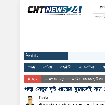
বুধব
শিরোনাম
প্রচ্ছদ
জাতীয়
রাজনীতি
আন্তর্জাতিক
অর
হোম
অপরাধ-অনুসন্ধান
,
জাতীয়
,
বাংলাদেশ
,
বিশেষ 
পদ্মা সেতুর দুই প্রান্তের ম্যুরালেই ব্
রিপোর্টার
আপডেট সময় শুক্রবার, ১৩ সেপ্টেম্বর, ২০২৪
৩৩০ 