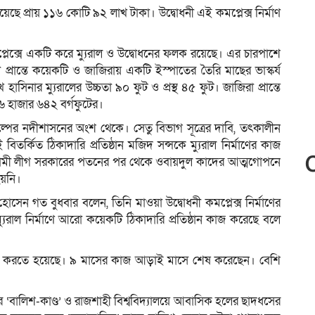
 হয়েছে প্রায় ১১৬ কোটি ৯২ লাখ টাকা। উদ্বোধনী এই কমপ্লেক্স নির্মাণ
ী কমপ্লেক্সে একটি করে ম্যুরাল ও উদ্বোধনের ফলক রয়েছে। এর চারপাশে
্রান্তে কয়েকটি ও জাজিরায় একটি ইস্পাতের তৈরি মাছের ভাস্কর্য
 হাসিনার ম্যুরালের উচ্চতা ৯০ ফুট ও প্রস্থ ৪৫ ফুট। জাজিরা প্রান্তে
োট ৬ হাজার ৬৪২ বর্গফুটের।
্রকল্পের নদীশাসনের অংশ থেকে। সেতু বিভাগ সূত্রের দাবি, তৎকালীন
িতর্কিত ঠিকাদারি প্রতিষ্ঠান মজিদ সন্সকে ম্যুরাল নির্মাণের কাজ
ওয়ামী লীগ সরকারের পতনের পর থেকে ওবায়দুল কাদের আত্মগোপনে
হয়নি।
োসেন গত বুধবার বলেন, তিনি মাওয়া উদ্বোধনী কমপ্লেক্স নির্মাণের
্যুরাল নির্মাণে আরো কয়েকটি ঠিকাদারি প্রতিষ্ঠান কাজ করেছে বলে
জ করতে হয়েছে। ৯ মাসের কাজ আড়াই মাসে শেষ করেছেন। বেশি
রের ‘বালিশ-কাণ্ড’ ও রাজশাহী বিশ্ববিদ্যালয়ে আবাসিক হলের ছাদধসের