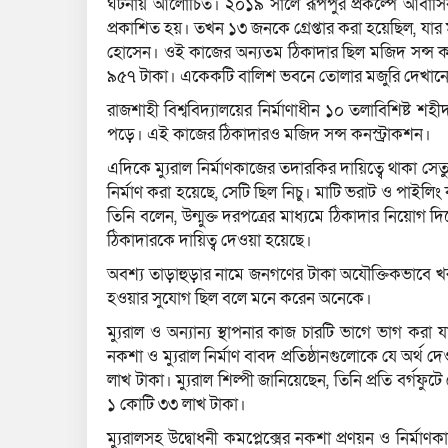
ঘটনায় আলোচিত। ২০১৯ সালে রূপপুর প্রকল্পে আবাসিক 
প্রকাশিত হয়। তখন ১৩ জনকে গ্রেপ্তার করা হয়েছিল, যার 
হোসেন। ওই কাজের অন্যতম ঠিকাদার ছিল মজিদ সন্স কন
৯৫৭ টাকা। একেকটি বালিশ ভবনে তোলার মজুরি দেখান
রাজশাহী বিশ্ববিদ্যালয়ের নির্মাণাধীন ১০ তলাবিশিষ্ট
পড়ে। এই কাজের ঠিকাদারও মজিদ সন্স কনস্ট্রাকশন।
এদিকে ম্যুরাল নির্মাণকাজের তদারকির দায়িত্বে থাকা সেত
নির্মাণ করা হয়েছে, সেটি ছিল নিচু। মাটি ভরাট ও পাইলিং
তিনি বলেন, উন্মুক্ত দরপত্রের মাধ্যমে ঠিকাদার নিয়োগ 
ঠিকাদারকে দায়িত্ব দেওয়া হয়েছে।
অবশ্য তাড়াহুড়ার নামে জনগণের টাকা অযৌক্তিকভাবে খ
হওয়ার সুযোগ ছিল বলে মনে করেন অনেকে।
ম্যুরাল ও অন্যান্য স্থাপনার কাজ চারটি ভাগে ভাগ করা য
নকশা ও ম্যুরাল নির্মাণ বাবদ প্রতিষ্ঠানগুলোকে যে অর্
লাখ টাকা। ম্যুরাল শিল্পী জানিয়েছেন, তিনি প্রতি বর্গফ
১ কোটি ৩৩ লাখ টাকা।
ম্যুরালসহ উদ্বোধনী কমপ্লেক্সের নকশা প্রণয়ন ও নির্