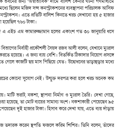
ভবনের জন্য ‘অস্বাভাবিক’ দামে বালিশ কেনার ঘটনা গণমাধ্যমে
মধ্যে ছিলেন মজিদ সন্স কনস্ট্রাকশনের ব্যবস্থাপনা পরিচালক আসিফ
স্ট্রাকশন। এতে প্রতিটি বালিশ কিনতে খরচ দেখানো হয় ৫ হাজার
ো হয়েছিল ৭৬০ টাকা।
 শহীদ এ এইচ এম কামারুজ্জামান হলের একাংশ গত ৩০ জানুয়ারি ধসে
ু বিভাগের নির্বাহী প্রকৌশলী সৈয়দ রজব আলী বলেন, যেখানে ম্যুরাল
 করতে হয়েছে। এ জন্য ব্যয় বেশি। বিতর্কিত ঠিকাদার নিয়োগ প্রসঙ্গে
দিতে গেলে কাজটি ছয় মাস পিছিয়ে যেত। উদ্বোধনের তাড়াহুড়ার মধ্যে
রচের কোনো সুযোগ নেই। উন্মুক্ত দরপত্র করা হলে খরচ অনেক কম
ায়। মাটি ভরাট, নকশা, স্থাপনা নির্মাণ ও ম্যুরাল তৈরি। দেখা গেছে,
থ দেওয়া হয়েছে, তা মোট ব্যয়ের সামান্য অংশ। নকশাকারী পেয়েছেন ৯৫
ুটে পেয়েছেন দুই হাজার টাকা। হিসাব করে দেখা যায়, এতে ব্যয় দাঁড়ায়
মাণকাজ তদারক করেন স্থপতি ফজলে করিম শিশির। তিনি বলেন, তাঁদের