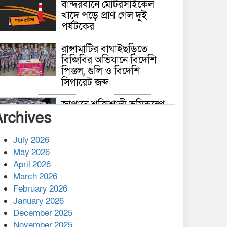
বান্দরবানে মোটরসাইকেল
খাদে পড়ে প্রাণ গেল দুই
পর্যটকের
রাঙ্গামাটির বাঘাইছড়িতে
বিজিবির অভিযানে বিদেশি
পিস্তল, গুলি ও বিদেশি
সিগারেট জব্দ
জাপানে শক্তিশালী ভূমিকম্পে
Archives
নিহতের সংখ্যা বেড়ে ৩৪
July 2026
রাশিয়ায় ক্যানসারের ভ্যাকসিন
May 2026
রোগীর শরীরে কার্যকরভাবে
April 2026
কাজ করছে, দাবি বিজ্ঞানীর
March 2026
February 2026
কাপ্তাই প্রেস ক্লাবের সভাপতি
মাহফুজ, সম্পাদক রিপন মারমা
January 2026
নির্বাচিত
December 2025
November 2025