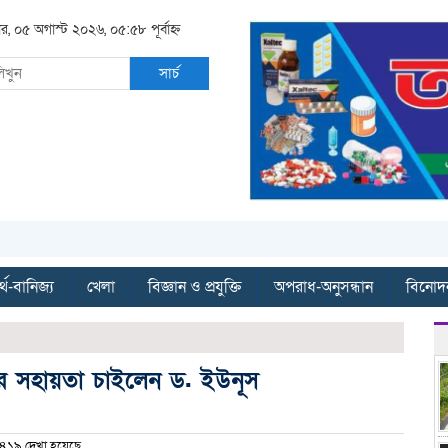
ার, ০৫ অগাস্ট ২০২৬, ০৫:৫৮ পূর্বাহ্ন
সার্চ
্থ-বানিজ্য
খেলা
বিজ্ঞান ও প্রযুক্তি
অপরাধ-অনুসন্ধান
বিনোদ
র সহায়তা চাইলেন ড. ইউনূস
৪১৯ দেখা হয়েছে