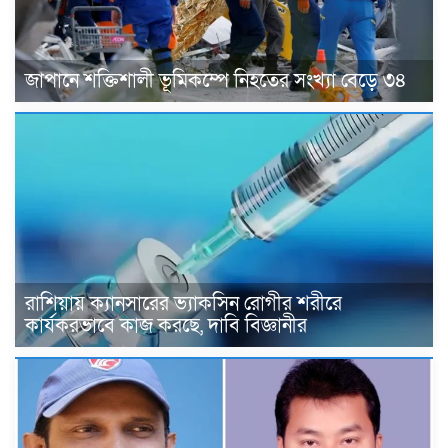
জাপানে শক্তিশালী ভূমিকম্পে নিহতের সংখ্যা বেড়ে ৩৪
রাশিয়ায় ক্যানসারের ভ্যাকসিন রোগীর শরীরে
কার্যকরভাবে কাজ করছে, দাবি বিজ্ঞানীর