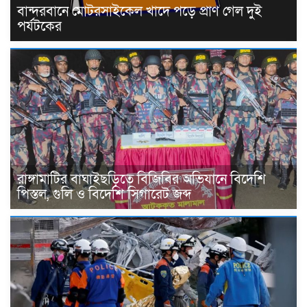
বান্দরবানে মোটরসাইকেল খাদে পড়ে প্রাণ গেল দুই
পর্যটকের
রাঙ্গামাটির বাঘাইছড়িতে বিজিবির অভিযানে বিদেশি
পিস্তল, গুলি ও বিদেশি সিগারেট জব্দ