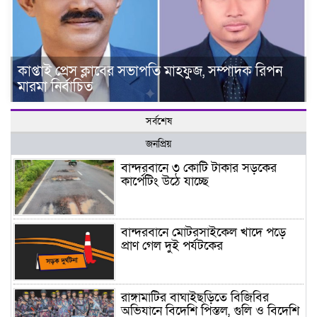
কাপ্তাই প্রেস ক্লাবের সভাপতি মাহফুজ, সম্পাদক রিপন
মারমা নির্বাচিত
সর্বশেষ
জনপ্রিয়
বান্দরবানে ৩ কোটি টাকার সড়কের
কার্পেটিং উঠে যাচ্ছে
বান্দরবানে মোটরসাইকেল খাদে পড়ে
প্রাণ গেল দুই পর্যটকের
রাঙ্গামাটির বাঘাইছড়িতে বিজিবির
অভিযানে বিদেশি পিস্তল, গুলি ও বিদেশি