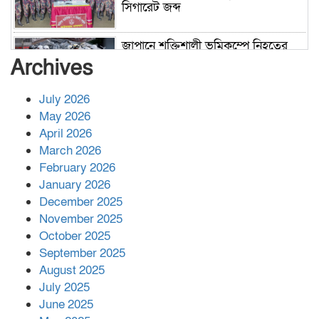
সিগারেট জব্দ
জাপানে শক্তিশালী ভূমিকম্পে নিহতের
সংখ্যা বেড়ে ৩৪
Archives
July 2026
রাশিয়ায় ক্যানসারের ভ্যাকসিন রোগীর
May 2026
শরীরে কার্যকরভাবে কাজ করছে, দাবি
April 2026
বিজ্ঞানীর
March 2026
February 2026
কাপ্তাই প্রেস ক্লাবের সভাপতি মাহফুজ,
January 2026
সম্পাদক রিপন মারমা নির্বাচিত
December 2025
November 2025
October 2025
মালয়েশিয়ার প্রধানমন্ত্রীকে চিঠি দেয়ার
September 2025
পর ফোন তারেক রহমানের,গ্যাস সঙ্কট
মোকাবিলায় সহায়তার আশ্বাস
August 2025
July 2025
June 2025
২২১ কোটি টাকা বেড়েছে রেলের আয়,