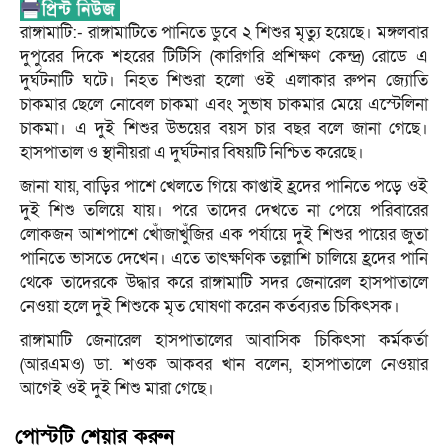
রাঙ্গামাটি:- রাঙ্গামাটিতে পানিতে ডুবে ২ শিশুর মৃত্যু হয়েছে। মঙ্গলবার
দুপুরের দিকে শহরের টিটিসি (কারিগরি প্রশিক্ষণ কেন্দ্র) রোডে এ
দুর্ঘটনাটি ঘটে। নিহত শিশুরা হলো ওই এলাকার রুপন জ্যোতি
চাকমার ছেলে নোবেল চাকমা এবং সুভাষ চাকমার মেয়ে এস্টেলিনা
চাকমা। এ দুই শিশুর উভয়ের বয়স চার বছর বলে জানা গেছে।
হাসপাতাল ও স্থানীয়রা এ দুর্ঘটনার বিষয়টি নিশ্চিত করেছে।
জানা যায়, বাড়ির পাশে খেলতে গিয়ে কাপ্তাই হ্রদের পানিতে পড়ে ওই
দুই শিশু তলিয়ে যায়। পরে তাদের দেখতে না পেয়ে পরিবারের
লোকজন আশপাশে খোঁজাখুঁজির এক পর্যায়ে দুই শিশুর পায়ের জুতা
পানিতে ভাসতে দেখেন। এতে তাৎক্ষণিক তল্লাশি চালিয়ে হ্রদের পানি
থেকে তাদেরকে উদ্ধার করে রাঙ্গামাটি সদর জেনারেল হাসপাতালে
নেওয়া হলে দুই শিশুকে মৃত ঘোষণা করেন কর্তব্যরত চিকিৎসক।
রাঙ্গামাটি জেনারেল হাসপাতালের আবাসিক চিকিৎসা কর্মকর্তা
(আরএমও) ডা. শওক আকবর খান বলেন, হাসপাতালে নেওয়ার
আগেই ওই দুই শিশু মারা গেছে।
পোস্টটি শেয়ার করুন