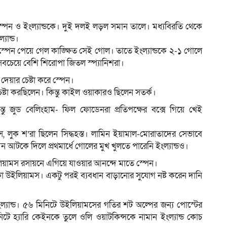
া স্পেন ও ইংল্যান্ডকে। দুই দলই লড়ল সমান তালে। মধ্যবিরতি থেকে
যান্ড।
ম
স্পেন পেয়ে গেল কাঙ্ক্ষিত সেই গোল। তাতে ইংল্যান্ডকে ২-১ গোলে
সবচেয়ে বেশি শিরোপা জিতল স্প্যানিশরা।
 দেয়ার চেষ্টা করে স্পেন।
্টা করছিলেন। কিন্তু কাইল ওয়াকারও ছিলেন সতর্ক।
তু জুড বেলিংহাম- ফিল ফোডেনরা প্রতিপক্ষের বক্সে গিয়ে খেই
নস, লুক শ’রা ছিলেন সিদ্ধহস্ত। লামিন ইয়ামাল-মোরাতাদের সেভাবে
টকে দিলে প্রথমার্ধে গোলের মুখ খুলতে পারেনি ইংল্যান্ডও।
লিয়ামস রসায়নে এগিয়ে যাওয়ার আনন্দে মাতে স্পেন।
ো উইলিয়ামস। একটু পরই ব্যবধান বাড়ানোর সুযোগ নষ্ট করেন দানি
যান্ড। ৫৬ মিনিটে উইলিয়ামসের গতির শট অল্পের জন্য পোস্টের
িটে হ্যারি কেইনকে তুলে ওলি ওয়াটকিন্সকে নামান ইংল্যান্ড কোচ