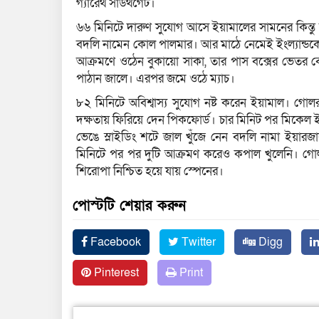
গ্যারেথ সাউথগেট।
৬৬ মিনিটে দারুণ সুযোগ আসে ইয়ামালের সামনের কিন্ত
বদলি নামেন কোল পালমার। আর মাঠে নেমেই ইংল্যান্ডক
আক্রমণে ওঠেন বুকায়ো সাকা, তার পাস বক্সের ভেতর ব
পাঠান জালে। এরপর জমে ওঠে ম্যাচ।
৮২ মিনিটে অবিশ্বাস্য সুযোগ নষ্ট করেন ইয়ামাল। গো
দক্ষতায় ফিরিয়ে দেন পিকফোর্ড। চার মিনিট পর মিকেল
ভেঙে স্লাইডিং শটে জাল খুঁজে নেন বদলি নামা ইয়ারজাব
মিনিটে পর পর দুটি আক্রমণ করেও কপাল খুলেনি। গোল
শিরোপা নিশ্চিত হয়ে যায় স্পেনের।
পোস্টটি শেয়ার করুন
Facebook
Twitter
Digg
Pinterest
Print