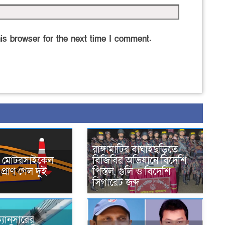
is browser for the next time I comment.
রাঙ্গামাটির বাঘাইছড়িতে
নে মোটরসাইকেল
বিজিবির অভিযানে বিদেশি
প্রাণ গেল দুই
পিস্তল, গুলি ও বিদেশি
সিগারেট জব্দ
্যানসারের