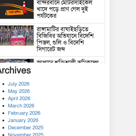
বান্দরবানে মোটরসাইকেল
খাদে পড়ে প্রাণ গেল দুই
পর্যটকের
রাঙ্গামাটির বাঘাইছড়িতে
বিজিবির অভিযানে বিদেশি
পিস্তল, গুলি ও বিদেশি
সিগারেট জব্দ
জাপানে শক্তিশালী ভূমিকম্পে
Archives
নিহতের সংখ্যা বেড়ে ৩৪
July 2026
রাশিয়ায় ক্যানসারের ভ্যাকসিন
May 2026
রোগীর শরীরে কার্যকরভাবে
April 2026
কাজ করছে, দাবি বিজ্ঞানীর
March 2026
February 2026
কাপ্তাই প্রেস ক্লাবের সভাপতি
মাহফুজ, সম্পাদক রিপন মারমা
January 2026
নির্বাচিত
December 2025
November 2025