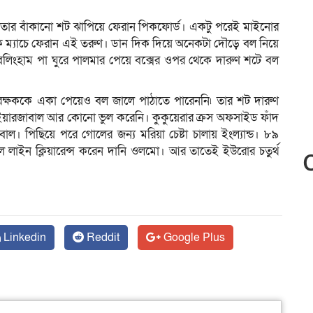
ু তার বাঁকানো শট ঝাপিয়ে ফেরান পিকফোর্ড। একটু পরেই মাইনোর
ে ম্যাচে ফেরান এই তরুণ। ডান দিক দিয়ে অনেকটা দৌড়ে বল নিয়ে
েলিংহাম পা ঘুরে পালমার পেয়ে বক্সের ওপর থেকে দারুণ শটে বল
লরক্ষককে একা পেয়েও বল জালে পাঠাতে পারেননি৷ তার শট দারুণ
 ইয়ারজাবাল আর কোনো ভুল করেনি। কুকুয়েরার ক্রস অফসাইড ফাঁদ
াল। পিছিয়ে পরে গোলের জন্য মরিয়া চেষ্টা চালায় ইংল্যান্ড। ৮৯
 লাইন ক্লিয়ারেন্স করেন দানি ওলমো। আর তাতেই ইউরোর চতুর্থ
Linkedin
Reddit
Google Plus