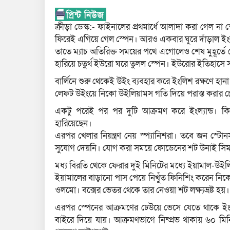
ক্রীড়া ডেস্ক:- ফাইনালের প্রথমার্ধে আলাদা করা গেল ন
ফিরেই এগিয়ে গেল স্পেন। আরও একবার ঘুরে দাঁড়াল ইংল্
তাতে ম্যাচ অতিরিক্ত সময়ের পথে এগোলেও শেষ মুহূর্তে 
হারিয়ে চতুর্থ ইউরো ঘরে তুলল স্পেন। ইউরোর ইতিহাসে 
বার্লিনে শুরু থেকেই উইং ব্যবহার করে ইংলিশ রক্ষণে হানা
লেফট উইংয়ে নিকো উইলিয়ামস গতি দিয়ে পরাস্ত করার চেষ
একটু পরেই পর পর দুটি আক্রমণ করে ইংল্যান্ড। কিন্
হারিয়েছেন।
এরপর খেলার নিয়ন্ত্রণ নেয় স্প্যানিশরা। তবে জন স্টো
সুযোগ দেয়নি। যোগ করা সময়ে ফোডেনের শট উনাই সিমন আ
মধ্য বিরতি থেকে ফেরার দুই মিনিটের মধ্যে ইয়ামাল-উই
ইয়ামালের বাড়ানো পাস পেয়ে নিখুঁত ফিনিশিং করেন নিক
ওলমো। বক্সের ভেতর থেকে তার নেওয়া শট লক্ষ্যভ্রষ্ট হয়।
এরপর স্পেনের আক্রমণের ঢেউয়ে ভেসে যেতে থাকে ইংল্
বাইরে দিয়ে যায়। আক্রমণভাগে নিষ্প্রভ থাকায় ৬০ মিন