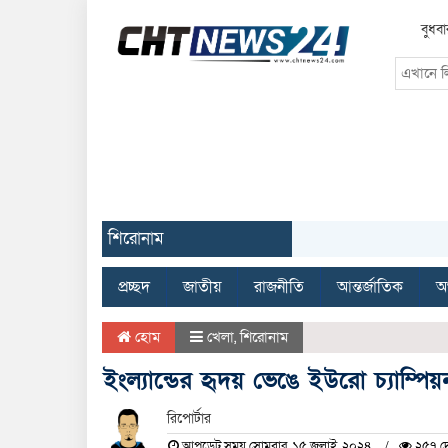
বুধব
শিরোনাম
প্রচ্ছদ
জাতীয়
রাজনীতি
আন্তর্জাতিক
অর
হোম
খেলা
,
শিরোনাম
ইংল্যান্ডের হৃদয় ভেঙে ইউরো চ্যাম্পিয়
রিপোর্টার
আপডেট সময় সোমবার, ১৫ জুলাই, ২০২৪
২৫৭ দে