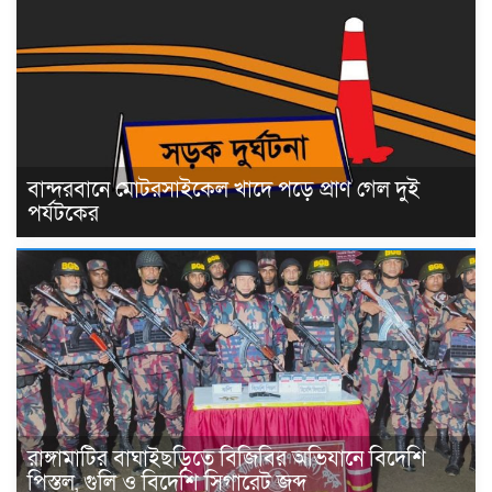
বান্দরবানে মোটরসাইকেল খাদে পড়ে প্রাণ গেল দুই
পর্যটকের
রাঙ্গামাটির বাঘাইছড়িতে বিজিবির অভিযানে বিদেশি
পিস্তল, গুলি ও বিদেশি সিগারেট জব্দ