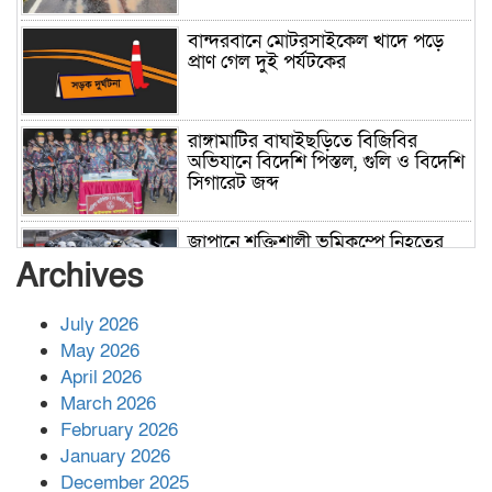
বান্দরবানে মোটরসাইকেল খাদে পড়ে
প্রাণ গেল দুই পর্যটকের
রাঙ্গামাটির বাঘাইছড়িতে বিজিবির
অভিযানে বিদেশি পিস্তল, গুলি ও বিদেশি
সিগারেট জব্দ
জাপানে শক্তিশালী ভূমিকম্পে নিহতের
সংখ্যা বেড়ে ৩৪
Archives
July 2026
রাশিয়ায় ক্যানসারের ভ্যাকসিন রোগীর
May 2026
শরীরে কার্যকরভাবে কাজ করছে, দাবি
April 2026
বিজ্ঞানীর
March 2026
February 2026
কাপ্তাই প্রেস ক্লাবের সভাপতি মাহফুজ,
January 2026
সম্পাদক রিপন মারমা নির্বাচিত
December 2025