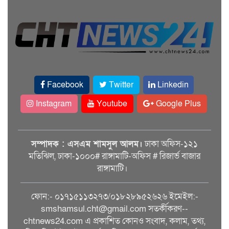
Facebook
Twitter
Linkedin
Instagram
Youtube
Google Plus
সম্পাদক : এসএম শামসুল আলম।
ঢাকা অফিস-১২১
মতিঝিল, ঢাকা-১০০০# রাঙ্গামাটি-অফিস # রিজার্ভ বাজার
রাঙ্গামাটি।
ফোন:- ০১৭১৫১১৩২৭৩/০১৮২৮৯৫২৬২৬ ইমেইল:-
smshamsul.cht@gmail.com সতর্কীকরণ--
chtnews24.com এ প্রকাশিত কোনও সংবাদ, কলাম, তথ্য,