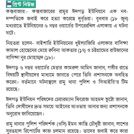
কক্সবাজার:- কক্সবাজারের রামুর ঈদগড় ইউনিয়নে এক নব-
দম্পতিকে জবাই করে হত্যা করেছে দুর্বৃত্তরা। বুধবার (১৮ জুন)
মধ্যরাতে ইউনিয়নের ৬ নম্বর ওয়ার্ডের উপরেরখিল এলাকায় এ ঘটনা
ঘটে।
নিহতরা হলেন- বাইশারি ইউনিয়নের ধুইল্যাজিরি এলাকার বাসিন্দা
কামাল হোছেনের মেয়ে রুবিনা আকতার (১৭) ও চট্টগ্রামের রাউজানের
বাসিন্দা নুর মোহাম্মদ (১৮)।
ঈদগড় ৬ নম্বর ওয়ার্ডের মেম্বার কামরুল আমিন জানান, গভীর রাতে
বিষয়টি স্থানীয়দের মাধ্যমে জানতে পেরে তিনি প্রশাসনকে অবহিত
করেন। বর্তমানে ঘটনাস্থলে রামু থানা পুলিশ ও সিআইডি’র টিম
রয়েছে।
ঈদগড় ইউনিয়ন পরিষদের চেয়ারম্যান ফিরোজ আহমদ ভুট্টো জানান,
তিনি দোষীদের দ্রুত সময়ে আইনের আওতায় আনার জন্য প্রশাসনকে
অনুরোধ জানিয়েছেন।
রামু থানার পুলিশ পরিদর্শক (ওসি) ইমন কান্তি চৌধুরী জানান, লাশের
সুরতহাল রিপোর্টের কাজ চলমান রয়েছে। তাদের জবাই করে কারা