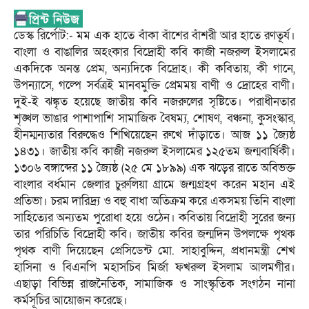
ডেস্ক রির্পোট:- মম এক হাতে বাঁকা বাঁশের বাঁশরী আর হাতে রণতূর্য।
বাংলা ও বাঙালির অহংকার বিদ্রোহী কবি কাজী নজরুল ইসলামের
একদিকে অনন্ত প্রেম, অন্যদিকে বিদ্রোহ। কী কবিতায়, কী গানে,
উপন্যাসে, গল্পে সর্বত্রই মানবমুক্তি প্রেমময় বাণী ও দ্রোহের বাণী।
দুই-ই ঝঙ্কৃত হয়েছে জাতীয় কবি নজরুলের সৃষ্টিতে। পরাধীনতার
শৃঙ্খল ভাঙার পাশাপাশি সামাজিক বৈষম্য, শোষণ, বঞ্চনা, কুসংস্কার,
হীনম্মন্যতার বিরুদ্ধেও শিখিয়েছেন রুখে দাঁড়াতে। আজ ১১ জ্যৈষ্ঠ
১৪৩১। জাতীয় কবি কাজী নজরুল ইসলামের ১২৫তম জন্মবার্ষিকী।
১৩০৬ বঙ্গাব্দের ১১ জ্যৈষ্ঠ (২৫ মে ১৮৯৯) এক ঝড়ের রাতে অবিভক্ত
বাংলার বর্ধমান জেলার চুরুলিয়া গ্রামে জন্মগ্রহণ করেন মহান এই
প্রতিভা। চরম দারিদ্র্য ও বহু বাধা অতিক্রম করে একসময় তিনি বাংলা
সাহিত্যের অন্যতম পুরোধা হয়ে ওঠেন। কবিতায় বিদ্রোহী সুরের জন্য
তার পরিচিতি বিদ্রোহী কবি। জাতীয় কবির জন্মদিন উপলক্ষে পৃথক
পৃথক বাণী দিয়েছেন প্রেসিডেন্ট মো. সাহাবুদ্দিন, প্রধানমন্ত্রী শেখ
হাসিনা ও বিএনপি মহাসচিব মির্জা ফখরুল ইসলাম আলমগীর।
এছাড়া বিভিন্ন রাজনৈতিক, সামাজিক ও সাংস্কৃতিক সংগঠন নানা
কর্মসূচির আয়োজন করেছে।