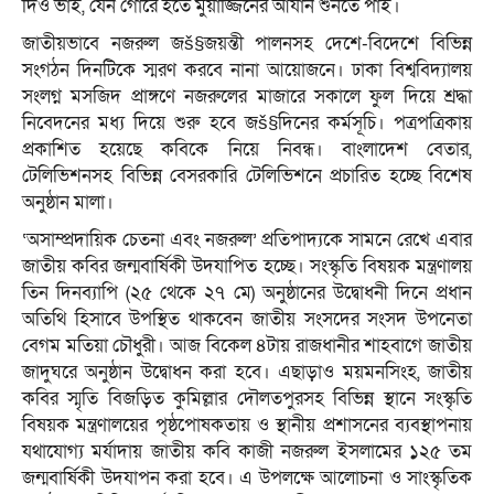
দিও ভাই, যেন গোরে হতে মুয়াজ্জিনের আযান শুনতে পাই।
জাতীয়ভাবে নজরুল জš§জয়ন্তী পালনসহ দেশে-বিদেশে বিভিন্ন
সংগঠন দিনটিকে স্মরণ করবে নানা আয়োজনে। ঢাকা বিশ্ববিদ্যালয়
সংলগ্ন মসজিদ প্রাঙ্গণে নজরুলের মাজারে সকালে ফুল দিয়ে শ্রদ্ধা
নিবেদনের মধ্য দিয়ে শুরু হবে জš§দিনের কর্মসূচি। পত্রপত্রিকায়
প্রকাশিত হয়েছে কবিকে নিয়ে নিবন্ধ। বাংলাদেশ বেতার,
টেলিভিশনসহ বিভিন্ন বেসরকারি টেলিভিশনে প্রচারিত হচ্ছে বিশেষ
অনুষ্ঠান মালা।
‘অসাম্প্রদায়িক চেতনা এবং নজরুল’ প্রতিপাদ্যকে সামনে রেখে এবার
জাতীয় কবির জন্মবার্ষিকী উদযাপিত হচ্ছে। সংস্কৃতি বিষয়ক মন্ত্রণালয়
তিন দিনব্যাপি (২৫ থেকে ২৭ মে) অনুষ্ঠানের উদ্বোধনী দিনে প্রধান
অতিথি হিসাবে উপস্থিত থাকবেন জাতীয় সংসদের সংসদ উপনেতা
বেগম মতিয়া চৌধুরী। আজ বিকেল ৪টায় রাজধানীর শাহবাগে জাতীয়
জাদুঘরে অনুষ্ঠান উদ্বোধন করা হবে। এছাড়াও ময়মনসিংহ, জাতীয়
কবির স্মৃতি বিজড়িত কুমিল্লার দৌলতপুরসহ বিভিন্ন স্থানে সংস্কৃতি
বিষয়ক মন্ত্রণালয়ের পৃষ্ঠপোষকতায় ও স্থানীয় প্রশাসনের ব্যবস্থাপনায়
যথাযোগ্য মর্যাদায় জাতীয় কবি কাজী নজরুল ইসলামের ১২৫ তম
জন্মবার্ষিকী উদযাপন করা হবে। এ উপলক্ষে আলোচনা ও সাংস্কৃতিক