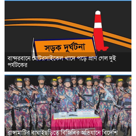
বান্দরবানে মোটরসাইকেল খাদে পড়ে প্রাণ গেল দুই
পর্যটকের
রাঙ্গামাটির বাঘাইছড়িতে বিজিবির অভিযানে বিদেশি