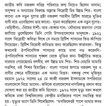
জাতীয় কবি নজরুল দরিদ্র পরিবারে জন্ম নিয়েও ছিলেন অসাম্য,
অসুন্দর ও অন্যায়ের বিরুদ্ধে অক্লান্ত বিদ্রোহী চির উন্নত শির। বাংলা
কাব্যে এক নতুন যুগের স্রষ্টা নজরুল পরাধীন ব্রিটিশ ভারতে মুক্তির
বাণী বয়ে এনেছিলেন তার কাব্যে। সূচনা করেছিলেন এক নতুন যুগের।
‹অগ্নিবীণা›, ‹বিষের বাঁশী› আর ‹ভাঙ্গার গান› ‘যৌবনের জয়গান’ গেয়ে
জাগিয়ে তুলেছিলেন তিনি গোটা উপমহাদেশের মানুষকে। ১৯২১
সালে ‘বিদ্রোহী’ কবিতা লিখে সে সময়ে ব্রিটিশ শাসনের ভিত কাঁপিয়ে
দিয়েছেন। ব্রিটিশ বিরোধী কবিতার জন্য করেছিলেন কারাবরণ। কিন্তু
কখনোই ঔপনিবেশিক শাসনের কাছে মাথা নত করেননি।
ঔপনিবেশিক শাসনের শৃঙ্খল থেকে মুক্তির জন্য উজ্জ্বীবিত করতে
বারবার গেয়েছেনÑ বলবীর, বল উন্নত মম শির। শির নেহারি আমারি
নতশির, ওই শিখর হিমাদ্রির।’ বাংলা গানের জগতে নজরুল সুর ও
বাণীর ক্ষেত্রে ঘটিয়েছেন এক অনন্য বিপ্লব। বঙ্গবন্ধু শেখ মুজিবুর
রহমান ১৯৭২ সালের ২৪ মে কাজী নজরুল ইসলামকে সপরিবারে
বাংলাদেশে নিয়ে আসেন। কবিকে বাংলাদেশের নাগরিকত্ব প্রদান করে
ঘোষণা করা হয় জাতীয় কবি হিসেবে। ১৯৭৬ সালে মৃত্যু বরণ করলে
কবিকে ঢাকা বিশ্ববিদ্যালয় কেন্দ্রীয় মসজিদের পাশে সমাধিস্থ করা
হয়। মৃত্যুর আগে তিনি লিখেছিলেন- “মসজিদেরই পাশে আমার কবর