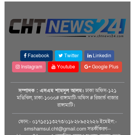
Facebook
Twitter
Linkedin
Instagram
Youtube
Google Plus
সম্পাদক : এসএম শামসুল আলম।
ঢাকা অফিস-১২১
মতিঝিল, ঢাকা-১০০০# রাঙ্গামাটি-অফিস # রিজার্ভ বাজার
রাঙ্গামাটি।
ফোন:- ০১৭১৫১১৩২৭৩/০১৮২৮৯৫২৬২৬ ইমেইল:-
smshamsul.cht@gmail.com সতর্কীকরণ--