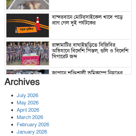
বান্দরবানে মোটরসাইকেল খাদে পড়ে
প্রাণ গেল দুই পর্যটকের
রাঙ্গামাটির বাঘাইছড়িতে বিজিবির
অভিযানে বিদেশি পিস্তল, গুলি ও বিদেশি
সিগারেট জব্দ
জাপানে শক্তিশালী ভূমিকম্পে নিহতের
সংখ্যা বেড়ে ৩৪
Archives
July 2026
রাশিয়ায় ক্যানসারের ভ্যাকসিন রোগীর
May 2026
শরীরে কার্যকরভাবে কাজ করছে, দাবি
April 2026
বিজ্ঞানীর
March 2026
February 2026
কাপ্তাই প্রেস ক্লাবের সভাপতি মাহফুজ,
January 2026
সম্পাদক রিপন মারমা নির্বাচিত