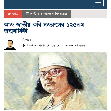
Toggle
naviga
হোম
জাতীয়
,
বাংলাদেশ
,
শিরোনাম
আজ জাতীয় কবি নজরুলের ১২৫তম
জন্মবার্ষিকী
রিপোর্টার
আপডেট সময় শনিবার, ২৫ মে, ২০২৪
৩৬৪ দেখা হয়েছে