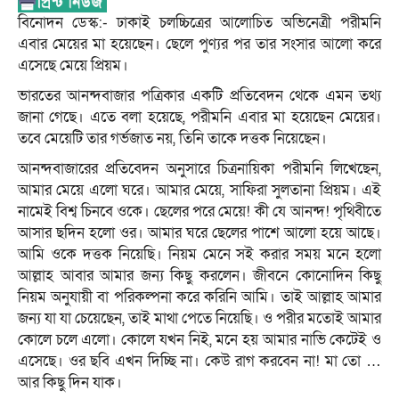
বিনোদন ডেস্ক:- ঢাকাই চলচ্চিত্রের আলোচিত অভিনেত্রী পরীমনি
এবার মেয়ের মা হয়েছেন। ছেলে পুণ্যর পর তার সংসার আলো করে
এসেছে মেয়ে প্রিয়ম।
ভারতের আনন্দবাজার পত্রিকার একটি প্রতিবেদন থেকে এমন তথ্য
জানা গেছে। এতে বলা হয়েছে, পরীমনি এবার মা হয়েছেন মেয়ের।
তবে মেয়েটি তার গর্ভজাত নয়, তিনি তাকে দত্তক নিয়েছেন।
আনন্দবাজারের প্রতিবেদন অনুসারে চিত্রনায়িকা পরীমনি লিখেছেন,
আমার মেয়ে এলো ঘরে। আমার মেয়ে, সাফিরা সুলতানা প্রিয়ম। এই
নামেই বিশ্ব চিনবে ওকে। ছেলের পরে মেয়ে! কী যে আনন্দ! পৃথিবীতে
আসার ছদিন হলো ওর। আমার ঘরে ছেলের পাশে আলো হয়ে আছে।
আমি ওকে দত্তক নিয়েছি। নিয়ম মেনে সই করার সময় মনে হলো
আল্লাহ আবার আমার জন্য কিছু করলেন। জীবনে কোনোদিন কিছু
নিয়ম অনুযায়ী বা পরিকল্পনা করে করিনি আমি। তাই আল্লাহ আমার
জন্য যা যা চেয়েছেন, তাই মাথা পেতে নিয়েছি। ও পরীর মতোই আমার
কোলে চলে এলো। কোলে যখন নিই, মনে হয় আমার নাভি কেটেই ও
এসেছে। ওর ছবি এখন দিচ্ছি না। কেউ রাগ করবেন না! মা তো …
আর কিছু দিন যাক।