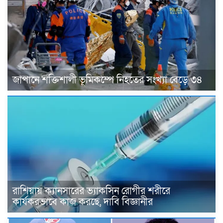
জাপানে শক্তিশালী ভূমিকম্পে নিহতের সংখ্যা বেড়ে ৩৪
রাশিয়ায় ক্যানসারের ভ্যাকসিন রোগীর শরীরে
কার্যকরভাবে কাজ করছে, দাবি বিজ্ঞানীর