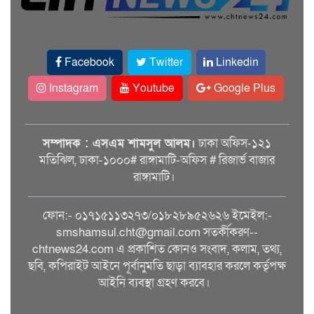
Facebook
Twitter
Linkedin
Instagram
Youtube
Google Plus
সম্পাদক : এসএম শামসুল আলম।
ঢাকা অফিস-১২১
মতিঝিল, ঢাকা-১০০০# রাঙ্গামাটি-অফিস # রিজার্ভ বাজার
রাঙ্গামাটি।
ফোন:- ০১৭১৫১১৩২৭৩/০১৮২৮৯৫২৬২৬ ইমেইল:-
smshamsul.cht@gmail.com সতর্কীকরণ--
chtnews24.com এ প্রকাশিত কোনও সংবাদ, কলাম, তথ্য,
ছবি, কপিরাইট আইনে পূর্বানুমতি ছাড়া ব্যাবহার করলে কর্তৃপক্ষ
আইনি ব্যবস্থা গ্রহণ করবে।