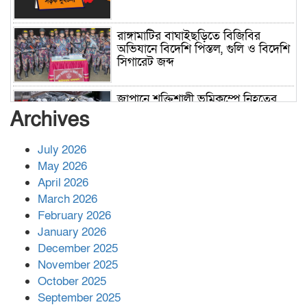
রাঙ্গামাটির বাঘাইছড়িতে বিজিবির
অভিযানে বিদেশি পিস্তল, গুলি ও বিদেশি
সিগারেট জব্দ
জাপানে শক্তিশালী ভূমিকম্পে নিহতের
সংখ্যা বেড়ে ৩৪
Archives
July 2026
রাশিয়ায় ক্যানসারের ভ্যাকসিন রোগীর
May 2026
শরীরে কার্যকরভাবে কাজ করছে, দাবি
April 2026
বিজ্ঞানীর
March 2026
February 2026
কাপ্তাই প্রেস ক্লাবের সভাপতি মাহফুজ,
January 2026
সম্পাদক রিপন মারমা নির্বাচিত
December 2025
November 2025
October 2025
মালয়েশিয়ার প্রধানমন্ত্রীকে চিঠি দেয়ার
September 2025
পর ফোন তারেক রহমানের,গ্যাস সঙ্কট