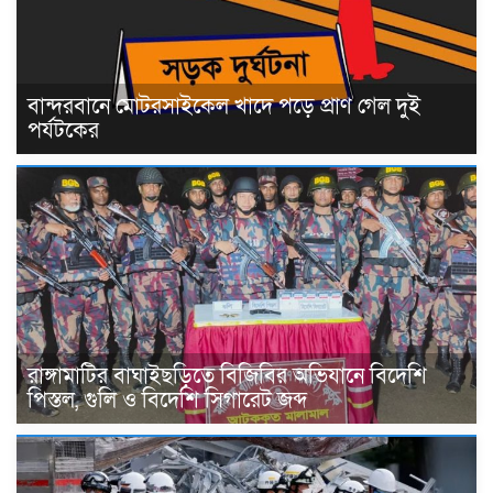
বান্দরবানে মোটরসাইকেল খাদে পড়ে প্রাণ গেল দুই
পর্যটকের
রাঙ্গামাটির বাঘাইছড়িতে বিজিবির অভিযানে বিদেশি
পিস্তল, গুলি ও বিদেশি সিগারেট জব্দ