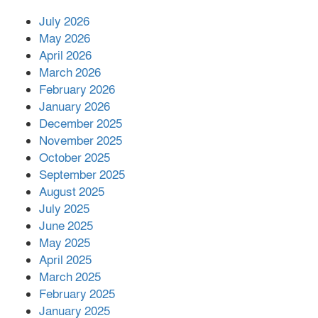
July 2026
রাশিয়ায় ক্যানসারের ভ্যাকসিন রোগীর
May 2026
শরীরে কার্যকরভাবে কাজ করছে, দাবি
April 2026
বিজ্ঞানীর
March 2026
February 2026
কাপ্তাই প্রেস ক্লাবের সভাপতি মাহফুজ,
January 2026
সম্পাদক রিপন মারমা নির্বাচিত
December 2025
November 2025
October 2025
মালয়েশিয়ার প্রধানমন্ত্রীকে চিঠি দেয়ার
September 2025
পর ফোন তারেক রহমানের,গ্যাস সঙ্কট
মোকাবিলায় সহায়তার আশ্বাস
August 2025
July 2025
June 2025
২২১ কোটি টাকা বেড়েছে রেলের আয়,
কীভাবে?
May 2025
April 2025
March 2025
এক বিলিয়ন ডলার বিনিয়োগ হবে
February 2025
আনোয়ারায়
January 2025