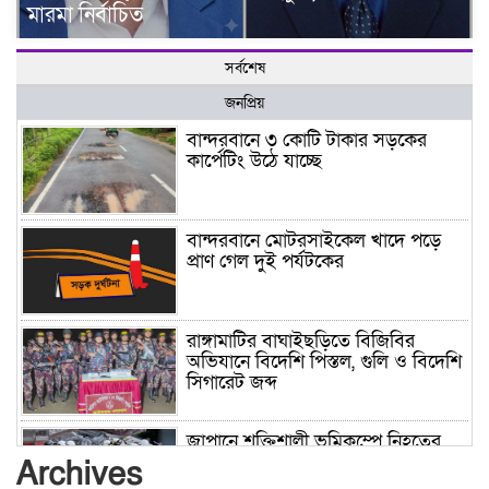
মারমা নির্বাচিত
সর্বশেষ
জনপ্রিয়
বান্দরবানে ৩ কোটি টাকার সড়কের
কার্পেটিং উঠে যাচ্ছে
বান্দরবানে মোটরসাইকেল খাদে পড়ে
প্রাণ গেল দুই পর্যটকের
রাঙ্গামাটির বাঘাইছড়িতে বিজিবির
অভিযানে বিদেশি পিস্তল, গুলি ও বিদেশি
সিগারেট জব্দ
জাপানে শক্তিশালী ভূমিকম্পে নিহতের
সংখ্যা বেড়ে ৩৪
Archives