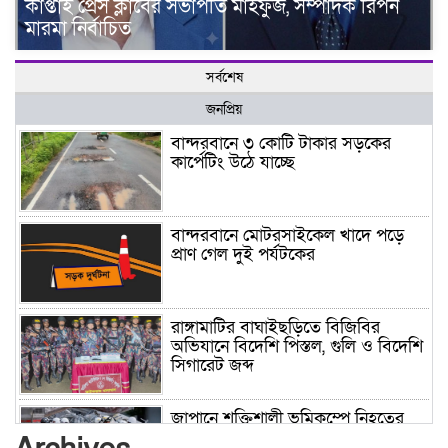
কাপ্তাই প্রেস ক্লাবের সভাপতি মাহফুজ, সম্পাদক রিপন
মারমা নির্বাচিত
সর্বশেষ
জনপ্রিয়
বান্দরবানে ৩ কোটি টাকার সড়কের
কার্পেটিং উঠে যাচ্ছে
বান্দরবানে মোটরসাইকেল খাদে পড়ে
প্রাণ গেল দুই পর্যটকের
রাঙ্গামাটির বাঘাইছড়িতে বিজিবির
অভিযানে বিদেশি পিস্তল, গুলি ও বিদেশি
সিগারেট জব্দ
জাপানে শক্তিশালী ভূমিকম্পে নিহতের
সংখ্যা বেড়ে ৩৪