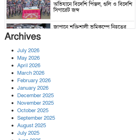
অভিযানে বিদেশি পিস্তল, গুলি ও বিদেশি
সিগারেট জব্দ
জাপানে শক্তিশালী ভূমিকম্পে নিহতের
সংখ্যা বেড়ে ৩৪
Archives
July 2026
রাশিয়ায় ক্যানসারের ভ্যাকসিন রোগীর
May 2026
শরীরে কার্যকরভাবে কাজ করছে, দাবি
April 2026
বিজ্ঞানীর
March 2026
February 2026
কাপ্তাই প্রেস ক্লাবের সভাপতি মাহফুজ,
January 2026
সম্পাদক রিপন মারমা নির্বাচিত
December 2025
November 2025
October 2025
মালয়েশিয়ার প্রধানমন্ত্রীকে চিঠি দেয়ার
September 2025
পর ফোন তারেক রহমানের,গ্যাস সঙ্কট
মোকাবিলায় সহায়তার আশ্বাস
August 2025
July 2025