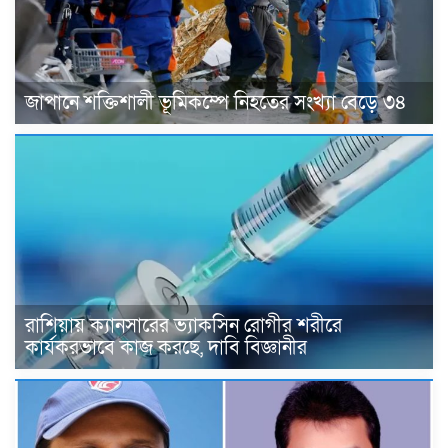
জাপানে শক্তিশালী ভূমিকম্পে নিহতের সংখ্যা বেড়ে ৩৪
রাশিয়ায় ক্যানসারের ভ্যাকসিন রোগীর শরীরে
কার্যকরভাবে কাজ করছে, দাবি বিজ্ঞানীর