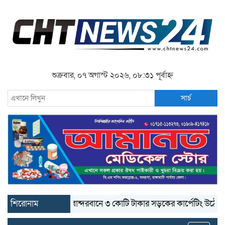
শুক্রবার, ০৭ অগাস্ট ২০২৬, ০৮:৩১ পূর্বাহ্ন
সার্চ
শিরোনাম
বান্দরবানে ৩ কোটি টাকার সড়কের কার্পেটিং উঠে যাচ্ছে