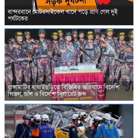
বান্দরবানে মোটরসাইকেল খাদে পড়ে প্রাণ গেল দুই
পর্যটকের
রাঙ্গামাটির বাঘাইছড়িতে বিজিবির অভিযানে বিদেশি
পিস্তল, গুলি ও বিদেশি সিগারেট জব্দ