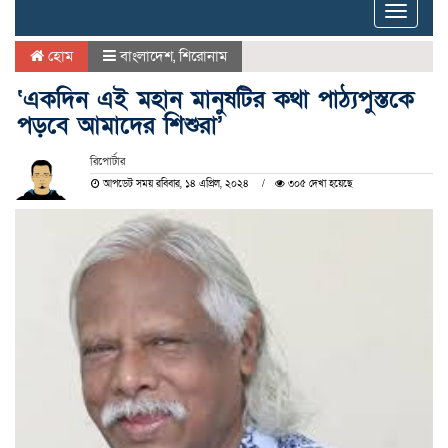
Toggle
naviga
হোম
বাংলাদেশ
,
শিরোনাম
‘একদিন এই মহান মানুষটির কথা পাঠ্যপুস্তকে
পড়বে আমাদের শিশুরা’
রিপোর্টার
আপডেট সময় রবিবার, ১৪ এপ্রিল, ২০২৪
৩০৫ দেখা হয়েছে