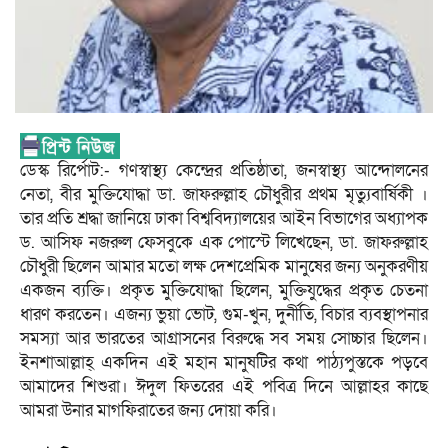
ডেস্ক রির্পোট:- গণস্বাস্থ্য কেন্দ্রের প্রতিষ্ঠাতা, জনস্বাস্থ্য আন্দোলনের
নেতা, বীর মুক্তিযোদ্ধা ডা. জাফরুল্লাহ চৌধুরীর প্রথম মৃত্যুবার্ষিকী ।
তার প্রতি শ্রদ্ধা জানিয়ে ঢাকা বিশ্ববিদ্যালয়ের আইন বিভাগের অধ্যাপক
ড. আসিফ নজরুল ফেসবুকে এক পোস্টে লিখেছেন, ডা. জাফরুল্লাহ
চৌধুরী ছিলেন আমার মতো লক্ষ দেশপ্রেমিক মানুষের জন্য অনুকরণীয়
একজন ব্যক্তি। প্রকৃত মুক্তিযোদ্ধা ছিলেন, মুক্তিযুদ্ধের প্রকৃত চেতনা
ধারণ করতেন। এজন্য ভুয়া ভোট, গুম-খুন, দুর্নীতি, বিচার ব্যবস্থাপনার
সমস্যা আর ভারতের আগ্রাসনের বিরুদ্ধে সব সময় সোচ্চার ছিলেন।
ইনশাআল্লাহ্ একদিন এই মহান মানুষটির কথা পাঠ্যপুস্তকে পড়বে
আমাদের শিশুরা। ঈদুল ফিতরের এই পবিত্র দিনে আল্লাহর কাছে
আমরা উনার মাগফিরাতের জন্য দোয়া করি।