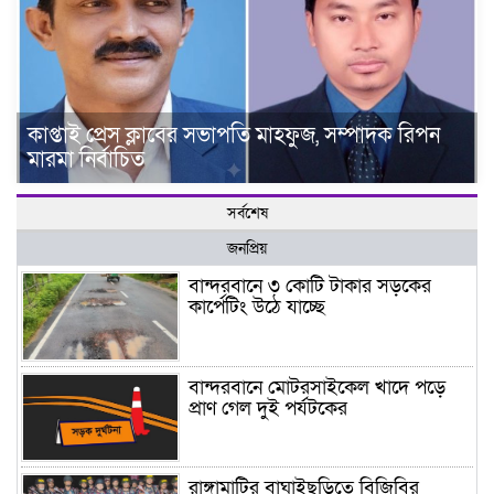
কাপ্তাই প্রেস ক্লাবের সভাপতি মাহফুজ, সম্পাদক রিপন
মারমা নির্বাচিত
সর্বশেষ
জনপ্রিয়
বান্দরবানে ৩ কোটি টাকার সড়কের
কার্পেটিং উঠে যাচ্ছে
বান্দরবানে মোটরসাইকেল খাদে পড়ে
প্রাণ গেল দুই পর্যটকের
রাঙ্গামাটির বাঘাইছড়িতে বিজিবির