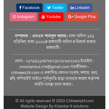
Facebook
Twitter
Linkedin
Instagram
Youtube
Google Plus
সম্পাদক : এসএম শামসুল আলম।
ঢাকা অফিস-১২১
মতিঝিল, ঢাকা-১০০০# রাঙ্গামাটি-অফিস # রিজার্ভ বাজার
রাঙ্গামাটি।
ফোন:- ০১৭১৫১১৩২৭৩/০১৮২৮৯৫২৬২৬ ইমেইল:-
smshamsul.cht@gmail.com সতর্কীকরণ--
chtnews24.com এ প্রকাশিত কোনও সংবাদ, কলাম, তথ্য,
ছবি, কপিরাইট আইনে পূর্বানুমতি ছাড়া ব্যাবহার করলে কর্তৃপক্ষ
আইনি ব্যবস্থা গ্রহণ করবে।
© All rights reserved © 2023 Chtnews24.com
Website Design By Kidarkar It solutions