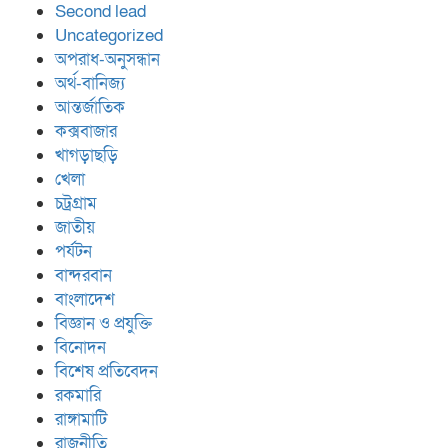
Second lead
Uncategorized
অপরাধ-অনুসন্ধান
অর্থ-বানিজ্য
আন্তর্জাতিক
কক্সবাজার
খাগড়াছড়ি
খেলা
চট্রগ্রাম
জাতীয়
পর্যটন
বান্দরবান
বাংলাদেশ
বিজ্ঞান ও প্রযুক্তি
বিনোদন
বিশেষ প্রতিবেদন
রকমারি
রাঙ্গামাটি
রাজনীতি