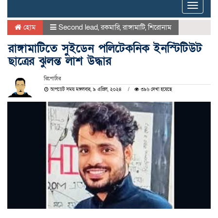
Toggle
naviga
হোম
Second lead
,
রকমারি
,
রাঙ্গামাটি
,
শিরোনাম
রাঙ্গামাটিতে সুইডেন পলিটেকনিক ইনস্টিটিউট
ছাত্রের ঝুলন্ত লাশ উদ্ধার
রিপোর্টার
আপডেট সময় মঙ্গলবার, ৯ এপ্রিল, ২০২৪
৩৯৬ দেখা হয়েছে