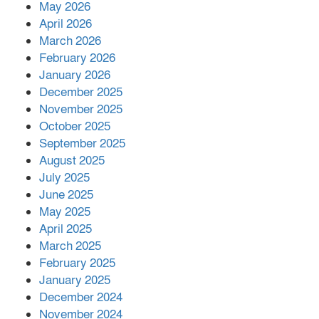
রাশিয়ায় ক্যানসারের ভ্যাকসিন রোগীর
May 2026
শরীরে কার্যকরভাবে কাজ করছে, দাবি
April 2026
বিজ্ঞানীর
March 2026
February 2026
কাপ্তাই প্রেস ক্লাবের সভাপতি মাহফুজ,
January 2026
সম্পাদক রিপন মারমা নির্বাচিত
December 2025
November 2025
October 2025
মালয়েশিয়ার প্রধানমন্ত্রীকে চিঠি দেয়ার
September 2025
পর ফোন তারেক রহমানের,গ্যাস সঙ্কট
মোকাবিলায় সহায়তার আশ্বাস
August 2025
July 2025
June 2025
২২১ কোটি টাকা বেড়েছে রেলের আয়,
কীভাবে?
May 2025
April 2025
March 2025
এক বিলিয়ন ডলার বিনিয়োগ হবে
February 2025
আনোয়ারায়
January 2025
December 2024
November 2024