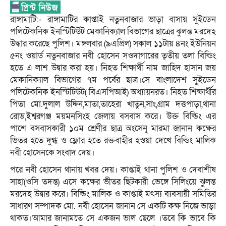
রাঙ্গামাটি:- রাঙ্গামাটির কাপ্তাই নতুনবাজার ভাড়া বাসায় সুইডেন
পলিটেকনিক ইনস্টিটিউট মেকানিক্যাল বিভাগের ছাত্রের ঝুলন্ত মরদেহ
উদ্ধার করেছে পুলিশ। মঙ্গলবার (৯এপ্রিল) সকাল ১১টায় ৪নং ইউনিয়ন
৫নং ওয়ার্ড নতুনবাজার নবী হোসেন সওদাগারের তৃতীয় তলা বিল্ডিং
হতে এ লাশ উদ্বার করা হয়। নিহত শিক্ষার্থী নাম জাহিদ হাসান জয়
মেকানিক্যাল বিভাগের ৭ম পর্বের ছাত্র।সে বাংলাদেশ সুইডেন
পলিটেকনিক ইনস্টিটিউট( বিএসপিআই) অধ্যায়নরত। নিহত শিক্ষার্থীর
পিতা মো.দুলাল উদ্দিন,মাতা,তাহেরা খাতুন,সাং,গ্রাম দত্তপাড়া,থানা
রোড,ইশ্বরগঞ্জ ময়মনসিংহ জেলায় বসবাস করে। উক্ত বিল্ডিং এর
পাশে বসবাসকারী ১০ম শ্রেণীর ছাত্র অংসেনু মারমা জানান কক্ষের
ভিতর হতে দুগ্ধ ও ফ্লোর হতে রক্তবাহীর হওয়া দেখে বিল্ডিং মালিক
নবী হোসেনকে সংবাদ দেয়।
পরে নবী হোসেন থানায় খবর দেয়। কাপ্তাই থানা পুলিশ ও দেবাশীষ
সাহা(ওসি তদন্ত) এসে কক্ষের ভীতর ছিটকারী ভেঙ্গে সিলিংয়ে ঝুলন্ত
মরদেহ উদ্বার করে। বিল্ডিং মালিক ও কাপ্তাই মৎস্য ব্যবসায়ী সমিতির
সাধারণ সম্পাদক মো. নবী হোসেন জানান সে একটি কক্ষ নিজে ভাড়া
থাকত।আমার জানামতে সে একজন ভাল ছেলে ।তবে কি ভাবে কি