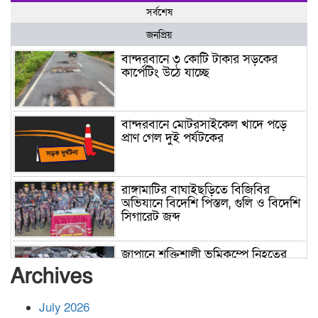
সর্বশেষ
জনপ্রিয়
বান্দরবানে ৩ কোটি টাকার সড়কের
কার্পেটিং উঠে যাচ্ছে
বান্দরবানে মোটরসাইকেল খাদে পড়ে
প্রাণ গেল দুই পর্যটকের
রাঙ্গামাটির বাঘাইছড়িতে বিজিবির
অভিযানে বিদেশি পিস্তল, গুলি ও বিদেশি
সিগারেট জব্দ
জাপানে শক্তিশালী ভূমিকম্পে নিহতের
সংখ্যা বেড়ে ৩৪
Archives
July 2026