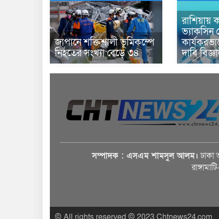
রাশিয়ায় ক
ভ্যাকসিন 
জাপানে শক্তিশালী ভূমিকম্পে
কার্যকরভ
নিহতের সংখ্যা বেড়ে ৩৪
দাবি বিজ্ঞ
সম্পাদক : এসএম শামসুল আলম।
ঢাকা 
রাঙ্গামাট
© All rights reserved © 2023 Chtnews24.com