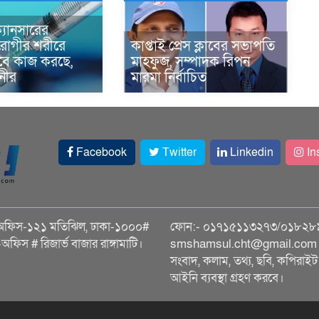
্যানসারের
রোগীর শরীরে
কাপ্তাই প্রেস ক্লাবের সভাপতি
াবে কাজ করছে,
মাহফুজ, সম্পাদক রিপন
ানীর
মারমা নির্বাচিত
Facebook
Twitter
Linkedin
In
অফিস-১২১ মতিঝিল, ঢাকা-১০০০#
ফোন:- ০১৭১৫১১৩২৭৩/০১৮২৮
ি-অফিস # রিজার্ভ বাজার রাঙ্গামাটি।
smshamsul.cht@gmail.com স
সংবাদ, কলাম, তথ্য, ছবি, কপিরাইট 
আইনি ব্যবস্থা গ্রহণ করবে।