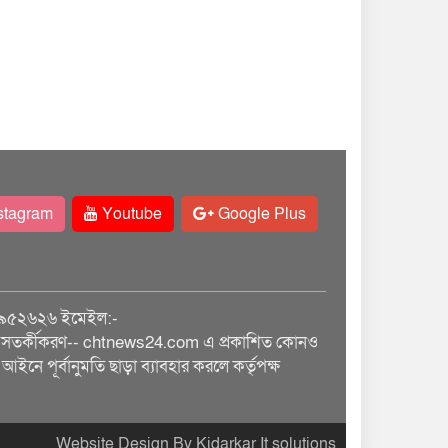
stagram
Youtube
Google Plus
৯৫২৬২৬ ইমেইল:-
তর্কীকরণ-- chtnews24.com এ প্রকাশিত কোনও
আইনে পূর্বানুমতি ছাড়া ব্যাবহার করলে কর্তৃপক্ষ
Website Design By Kidarkar It solutions