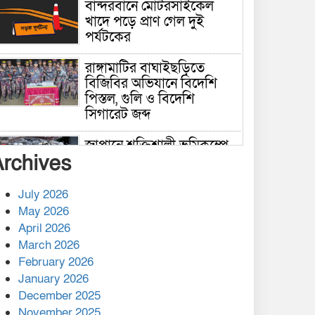
বান্দরবানে মোটরসাইকেল
খাদে পড়ে প্রাণ গেল দুই
পর্যটকের
রাঙ্গামাটির বাঘাইছড়িতে
বিজিবির অভিযানে বিদেশি
পিস্তল, গুলি ও বিদেশি
সিগারেট জব্দ
জাপানে শক্তিশালী ভূমিকম্পে
Archives
নিহতের সংখ্যা বেড়ে ৩৪
July 2026
রাশিয়ায় ক্যানসারের ভ্যাকসিন
May 2026
রোগীর শরীরে কার্যকরভাবে
April 2026
কাজ করছে, দাবি বিজ্ঞানীর
March 2026
February 2026
কাপ্তাই প্রেস ক্লাবের সভাপতি
মাহফুজ, সম্পাদক রিপন মারমা
January 2026
নির্বাচিত
December 2025
November 2025