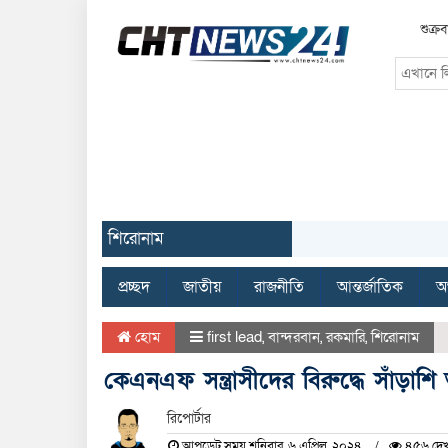
শুক্র
শিরোনাম
প্রচ্ছদ
জাতীয়
রাজনীতি
আন্তর্জাতিক
অর
হোম
first lead
,
বান্দরবান
,
রকমারি
,
শিরোনাম
কেএনএফ সন্ত্রাসীদের বিরুদ্ধে সাঁড়াশি অভি
রিপোর্টার
আপডেট সময় শনিবার, ৬ এপ্রিল, ২০২৪
৪৫৬ দেখ