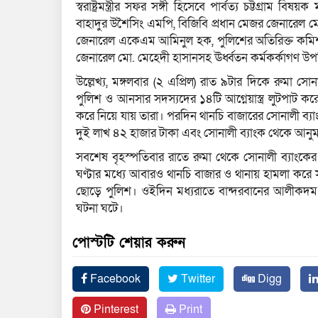
স্বরাষ্ট্রমন্ত্রীর সফর সঙ্গী হিসেবে পার্বত্য চট্টগ্রাম বিষয়ক
বাহাদুর উশৈসিং এমপি, বিজিবি প্রধান মেজর জেনারেল 
জেনারেল একেএম আমিনুল হক, পুলিশের অতিরিক্ত কমিশনা
জেনারেল মো. মেহেদী হাসানসহ ঊর্ধ্বতন কর্মকর্কাগণ উপ
উল্লেখ্য, মঙ্গলবার (২ এপ্রিল) রাত ৯টার দিকে রুমা সোনা
পুলিশ ও আনসার সদস্যদের ১৪টি আগ্নেয়াস্ত্র লুটপাট ক
করে নিয়ে যায় তারা। পরদিন থানচি বাজারের সোনালী ব্যাংক
দুই লাখ ৪২ হাজার টাকা এবং সোনালী ব্যাংক থেকে আনু
সবশেষ বৃহস্পতিবার রাতে রুমা থেকে সোনালী ব্যাংকের ম্
ঘণ্টার মধ্যে আবারও থানচি বাজার ও থানায় হামলা করে সন্
ছোড়ে পুলিশ। ওইদিন মধ্যরাতে বান্দরবানের আলীকদম 
ঘটনা ঘটে।
পোস্টটি শেয়ার করুন
Facebook
Twitter
Digg
Pinterest
Print