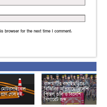
is browser for the next time I comment.
রাঙ্গামাটির বাঘাইছড়িতে
নে মোটরসাইকেল
বিজিবির অভিযানে বিদেশি
প্রাণ গেল দুই
পিস্তল, গুলি ও বিদেশি
সিগারেট জব্দ