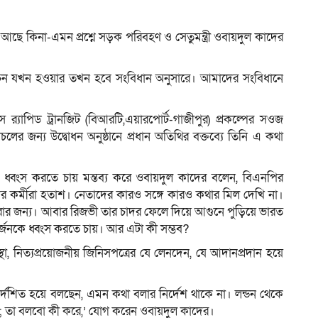
রের আছে কিনা-এমন প্রশ্নে সড়ক পরিবহণ ও সেতুমন্ত্রী ওবায়দুল কাদের
ম
্বাচন যখন হওয়ার তখন হবে সংবিধান অনুসারে। আমাদের সংবিধানে
স র‌্যাপিড ট্রানজিট (বিআরটি,এয়ারপোর্ট-গাজীপুর) প্রকল্পের সওজ
ের জন্য উদ্বোধন অনুষ্ঠানে প্রধান অতিথির বক্তব্যে তিনি এ কথা
 ধ্বংস করতে চায় মন্তব্য করে ওবায়দুল কাদের বলেন, বিএনপির
দের কর্মীরা হতাশ। নেতাদের কারও সঙ্গে কারও কথার মিল দেখি না।
ার জন্য। আবার রিজভী তার চাদর ফেলে দিয়ে আগুনে পুড়িয়ে ভারত
জনকে ধ্বংস করতে চায়। আর এটা কী সম্ভব?
স্থা, নিত্যপ্রয়োজনীয় জিনিসপত্রের যে লেনদেন, যে আদানপ্রদান হয়ে
িত হয়ে বলছেন, এমন কথা বলার নির্দেশ থাকে না। লন্ডন থেকে
া; তা বলবো কী করে,’ যোগ করেন ওবায়দুল কাদের।