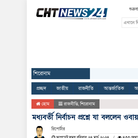
শুক্র
শিরোনাম
প্রচ্ছদ
জাতীয়
রাজনীতি
আন্তর্জাতিক
অর
হোম
রাজনীতি
,
শিরোনাম
মধ্যবর্তী নির্বাচন প্রশ্নে যা বললেন ওব
রিপোর্টার
আপডেট সময় রবিবার, ২৪ মার্চ, ২০২৪
৪৩৩ দেখা