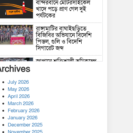
বান্দরবানে মোটরসাইকেল
খাদে পড়ে প্রাণ গেল দুই
পর্যটকের
রাঙ্গামাটির বাঘাইছড়িতে
বিজিবির অভিযানে বিদেশি
পিস্তল, গুলি ও বিদেশি
সিগারেট জব্দ
জাপানে শক্তিশালী ভূমিকম্পে
Archives
নিহতের সংখ্যা বেড়ে ৩৪
July 2026
রাশিয়ায় ক্যানসারের ভ্যাকসিন
May 2026
রোগীর শরীরে কার্যকরভাবে
April 2026
কাজ করছে, দাবি বিজ্ঞানীর
March 2026
February 2026
কাপ্তাই প্রেস ক্লাবের সভাপতি
মাহফুজ, সম্পাদক রিপন মারমা
January 2026
নির্বাচিত
December 2025
November 2025