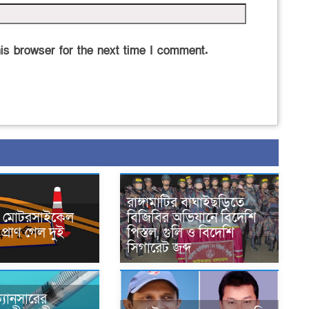
is browser for the next time I comment.
রাঙ্গামাটির বাঘাইছড়িতে
নে মোটরসাইকেল
বিজিবির অভিযানে বিদেশি
প্রাণ গেল দুই
পিস্তল, গুলি ও বিদেশি
সিগারেট জব্দ
্যানসারের