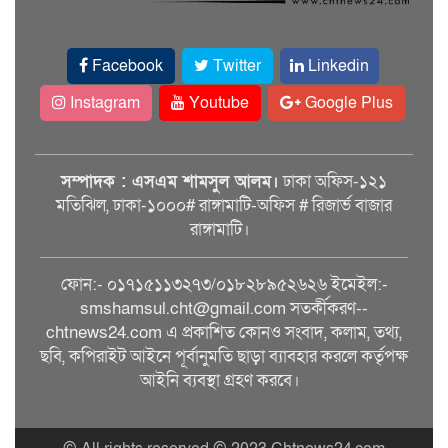
Facebook
Twitter
Linkedin
Instagram
Youtube
Google Plus
সম্পাদক : এসএম শামসুল আলম।
ঢাকা অফিস-১২১
মতিঝিল, ঢাকা-১০০০# রাঙ্গামাটি-অফিস # রিজার্ভ বাজার
রাঙ্গামাটি।
ফোন:- ০১৭১৫১১৩২৭৩/০১৮২৮৯৫২৬২৬ ইমেইল:-
smshamsul.cht@gmail.com সতর্কীকরণ--
chtnews24.com এ প্রকাশিত কোনও সংবাদ, কলাম, তথ্য,
ছবি, কপিরাইট আইনে পূর্বানুমতি ছাড়া ব্যাবহার করলে কর্তৃপক্ষ
আইনি ব্যবস্থা গ্রহণ করবে।