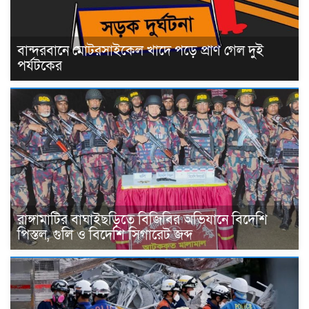
বান্দরবানে মোটরসাইকেল খাদে পড়ে প্রাণ গেল দুই
পর্যটকের
রাঙ্গামাটির বাঘাইছড়িতে বিজিবির অভিযানে বিদেশি
পিস্তল, গুলি ও বিদেশি সিগারেট জব্দ