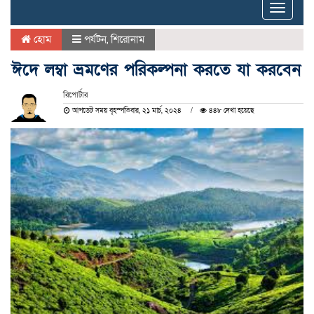
Toggle
naviga
হোম
পর্যটন
,
শিরোনাম
ঈদে লম্বা ভ্রমণের পরিকল্পনা করতে যা করবেন
রিপোর্টার
আপডেট সময় বৃহস্পতিবার, ২১ মার্চ, ২০২৪
৪৪৮ দেখা হয়েছে