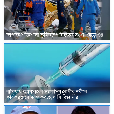
জাপানে শক্তিশালী ভূমিকম্পে নিহতের সংখ্যা বেড়ে ৩৪
রাশিয়ায় ক্যানসারের ভ্যাকসিন রোগীর শরীরে
কার্যকরভাবে কাজ করছে, দাবি বিজ্ঞানীর