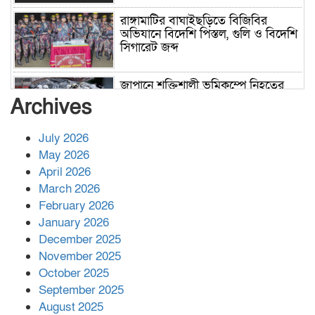
রাঙ্গামাটির বাঘাইছড়িতে বিজিবির
অভিযানে বিদেশি পিস্তল, গুলি ও বিদেশি
সিগারেট জব্দ
জাপানে শক্তিশালী ভূমিকম্পে নিহতের
সংখ্যা বেড়ে ৩৪
Archives
July 2026
রাশিয়ায় ক্যানসারের ভ্যাকসিন রোগীর
May 2026
শরীরে কার্যকরভাবে কাজ করছে, দাবি
April 2026
বিজ্ঞানীর
March 2026
February 2026
কাপ্তাই প্রেস ক্লাবের সভাপতি মাহফুজ,
January 2026
সম্পাদক রিপন মারমা নির্বাচিত
December 2025
November 2025
October 2025
মালয়েশিয়ার প্রধানমন্ত্রীকে চিঠি দেয়ার
September 2025
পর ফোন তারেক রহমানের,গ্যাস সঙ্কট
মোকাবিলায় সহায়তার আশ্বাস
August 2025