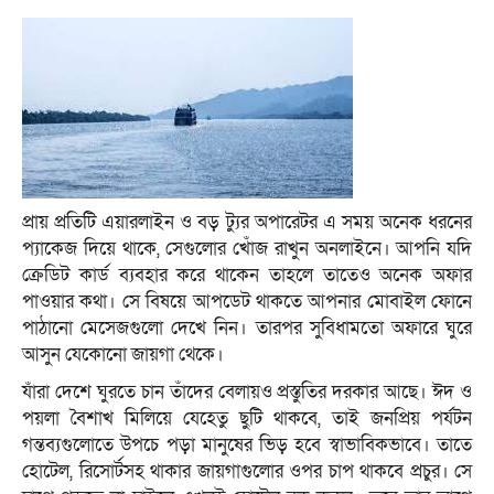
প্রায় প্রতিটি এয়ারলাইন ও বড় ট্যুর অপারেটর এ সময় অনেক ধরনের
প্যাকেজ দিয়ে থাকে, সেগুলোর খোঁজ রাখুন অনলাইনে। আপনি যদি
ক্রেডিট কার্ড ব্যবহার করে থাকেন তাহলে তাতেও অনেক অফার
পাওয়ার কথা। সে বিষয়ে আপডেট থাকতে আপনার মোবাইল ফোনে
পাঠানো মেসেজগুলো দেখে নিন। তারপর সুবিধামতো অফারে ঘুরে
আসুন যেকোনো জায়গা থেকে।
যাঁরা দেশে ঘুরতে চান তাঁদের বেলায়ও প্রস্তুতির দরকার আছে। ঈদ ও
পয়লা বৈশাখ মিলিয়ে যেহেতু ছুটি থাকবে, তাই জনপ্রিয় পর্যটন
গন্তব্যগুলোতে উপচে পড়া মানুষের ভিড় হবে স্বাভাবিকভাবে। তাতে
হোটেল, রিসোর্টসহ থাকার জায়গাগুলোর ওপর চাপ থাকবে প্রচুর। সে