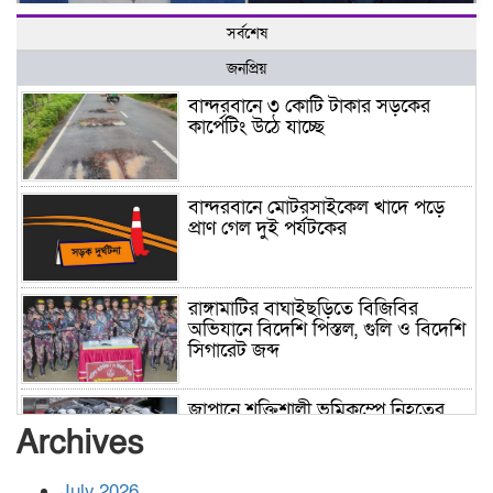
সর্বশেষ
জনপ্রিয়
বান্দরবানে ৩ কোটি টাকার সড়কের
কার্পেটিং উঠে যাচ্ছে
বান্দরবানে মোটরসাইকেল খাদে পড়ে
প্রাণ গেল দুই পর্যটকের
রাঙ্গামাটির বাঘাইছড়িতে বিজিবির
অভিযানে বিদেশি পিস্তল, গুলি ও বিদেশি
সিগারেট জব্দ
জাপানে শক্তিশালী ভূমিকম্পে নিহতের
সংখ্যা বেড়ে ৩৪
Archives
July 2026