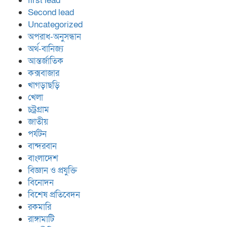
first lead
Second lead
Uncategorized
অপরাধ-অনুসন্ধান
অর্থ-বানিজ্য
আন্তর্জাতিক
কক্সবাজার
খাগড়াছড়ি
খেলা
চট্রগ্রাম
জাতীয়
পর্যটন
বান্দরবান
বাংলাদেশ
বিজ্ঞান ও প্রযুক্তি
বিনোদন
বিশেষ প্রতিবেদন
রকমারি
রাঙ্গামাটি