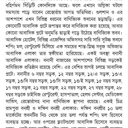
বহির্গমন সিঁড়িটি কোনদিকে আছে। ফলে এখানে অগ্নিকা ঘটলে
সমস্যায় পড়ে যাবেন রেস্তোরাঁয় আগত অতিথিরা। গুলশান ও এর
আশপাশে এখন বিভিন্ন ধরনের বাণিজ্যিক ভবনের ছড়াছড়ি। এর
কোনোটি আবাসিক প্লটে রূপান্তর করে বাণিজ্যিক করা হয়েছে, আবার
কোনো আবাসিক প্লটে অনুমতি ছাড়াই গড়ে উঠেছে বাণিজ্যিক ভবন।
আবাসিক হোটেল, বিভিন্ন এজেন্সির অফিসসহ সারি সারি সুউচ্চ ভবনে
শপিং মল, রেস্টুরেন্ট মিলিয়ে এক সময়ের শান্ত-স্নিগ্ধ সবুজ অভিজাত
আবাসিক এলাকা তার স্বকীয়তা হারিয়েছে। একই অবস্থা বনানী
আবাসিক এলাকার। বনানী বাজারের আশপাশের বিভিন্ন সড়কেই
বাণিজ্যিক প্রতিষ্ঠান রয়েছে বেশি। এর বেশির ভাগই চলছে আবাসিক
প্লটে। বনানীর ৬ নম্বর সড়ক, ১২ নম্বর সড়ক, ১২/এ সড়ক, ১৩/এ
সড়ক, ১৩/বি নম্বর সড়ক, ১৩/সি সড়ক, ১৩/ই সড়ক, ১৫ নম্বর সড়ক,
১৭ নম্বর সড়ক, ২১ নম্বর সড়ক, ২২ নম্বর সড়ক, ২৭ নম্বর সড়ক, ২৮
নম্বর সড়কে চাইনিজ রেস্টুরেন্ট, হাসপাতাল, হেলথ সেন্টার, মেডিকেল
সার্ভিস, রেস্তোরাঁসহ নানা বাণিজ্যিক স্থাপনা রয়েছে। একই চিত্র
রামপুরা বনশ্রী ও দক্ষিণ বনশ্রী এলাকার। দক্ষিণ বনশ্রীর ১০ তলা
মার্কেটের ভবনটির নিচ থেকে চার তলা পর্যন্ত শপিং মল হিসেবে
ব্যবহৃত হচ্ছে। আর ওপরের ফ্ল্যাটগুলো আবাসিক হিসেবে ব্যবহৃত