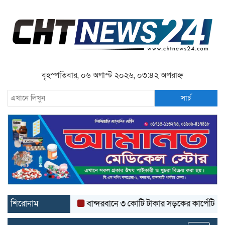
বৃহস্পতিবার, ০৬ অগাস্ট ২০২৬, ০৩:৪২ অপরাহ্ন
সার্চ
শিরোনাম
বান্দরবানে ৩ কোটি টাকার সড়কের কার্পেটিং উঠে যাচ্