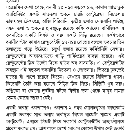
হয়েছে।
সরেজমিন দেখা গেছে, বনানী ১০ নম্বর সড়কে ৪৬, কামাল আতাতুর্ক
অ্যাভিনিউর একটি সাততলা ভবনে চারটি রেস্টুরেন্ট। নিচতলায়
তাজমহল টেকওয়ে, হাজি বিরিয়ানি, তৃতীয় তলায় মেজবানি লাউঞ্জ,
সপ্তম তলা ও ভবনের ছাদজুড়ে রয়েছে কফি ক্যাফে। বাণিজ্যিক এ
ভবনটিতে একটি লিফট ও সরু একটি সিঁড়ি রয়েছে। একইভাবে
বনানীর স্টার কাবাব রেস্টুরেন্টটি ১৭ নম্বর রোডের বহুতল ভবনের তিন
তলাজুড়ে গড়ে উঠেছে। চতুর্থ তলায় রয়েছে কমিউনিটি সেন্টার।
রেস্টুরেন্টের আন্ডারগ্রাউন্ডে গাড়ি পার্কিংয়ের ব্যবস্থা রয়েছে। এই
রেস্টুরেন্টের ঠিক উল্টো দিকে হাউস অব বাসমতি। এ রেস্টুরেন্টটির
অবস্থান এই বহুতল ভবনটির নিচতলা ও দোতলায়। ভিতরে ঢুকতেই
হাতের বাঁ পাশে রয়েছে কিচেন। যেখানে রয়েছে সিলিন্ডার গ্যাস।
কিচেনটি তৈরি করা হয়েছে সিঁড়ির ঠিক নিচে। সিঁড়িটি খুব সরু।
অগ্নিকাে বা কোনো দুর্ঘটনা ঘটলে দ্বিতীয় তলা থেকে মানুষ নামার
তেমন কোনো জায়গা নেই।
একই অবস্থা গুলশানেও। গুলশান-২ নম্বর গোলচত্বরের কাছাকাছি
একটি ভবনের সাত তলায় অবস্থিত ‘বিয়ন্ড বাফেট’ নামের একটি
রেস্টুরেন্ট। এখানে লিফট দিয়ে সরাসরি রেস্টুরেন্টটির অভ্যর্থনালয়ে
প্রবেশ করতে হয়। আশপাশে দেখে বোঝার কোনো উপায় নেই জরুরি