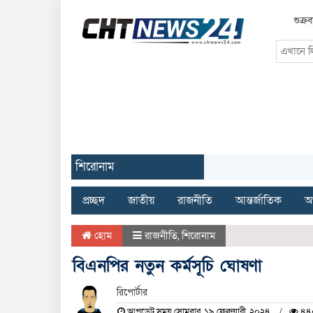
শুক্র
শিরোনাম
প্রচ্ছদ
জাতীয়
রাজনীতি
আন্তর্জাতিক
অর
হোম
রাজনীতি
,
শিরোনাম
বিএনপির নতুন কর্মসূচি ঘোষণা
রিপোর্টার
আপডেট সময় সোমবার, ১৯ ফেব্রুয়ারী, ২০২৪
৪৪০