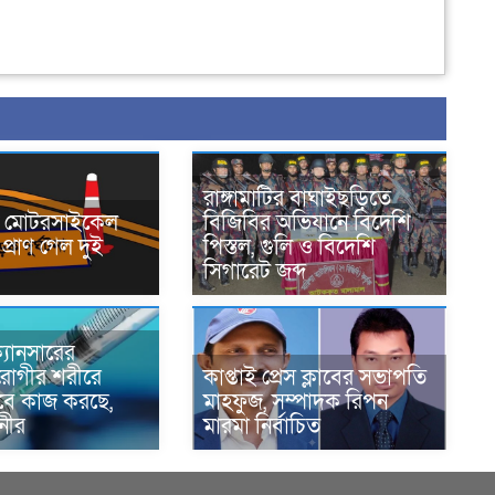
রাঙ্গামাটির বাঘাইছড়িতে
নে মোটরসাইকেল
বিজিবির অভিযানে বিদেশি
প্রাণ গেল দুই
পিস্তল, গুলি ও বিদেশি
সিগারেট জব্দ
্যানসারের
রোগীর শরীরে
কাপ্তাই প্রেস ক্লাবের সভাপতি
াবে কাজ করছে,
মাহফুজ, সম্পাদক রিপন
ানীর
মারমা নির্বাচিত