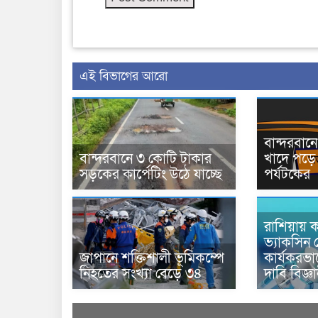
এই বিভাগের আরো
বান্দরবা
বান্দরবানে ৩ কোটি টাকার
খাদে পড়ে 
সড়কের কার্পেটিং উঠে যাচ্ছে
পর্যটকের
রাশিয়ায় ক
ভ্যাকসিন 
জাপানে শক্তিশালী ভূমিকম্পে
কার্যকরভ
নিহতের সংখ্যা বেড়ে ৩৪
দাবি বিজ্ঞ