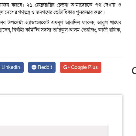
য়োজন করবে। ২১ ফেব্রুয়ারির চেতনা আমাদেরকে পথ দেখায় ও
লাদেশের গণতন্ত্র ও জনগণের ভোটাধিকার পুনরুদ্ধার করব।
নের উপদেষ্টা অ্যাডভোকেট জয়নুল আবদিন ফারুক, আবুল খায়ের
র হোসেন, নির্বাহী কমিটির সদস্য তারিকুল আলম তেনজিং, কাজী রফিক,
Linkedin
Reddit
Google Plus