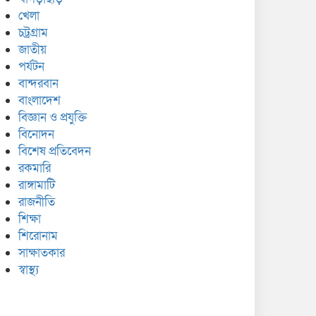
খেলা
চট্রগ্রাম
জাতীয়
পর্যটন
বান্দরবান
বাংলাদেশ
বিজ্ঞান ও প্রযুক্তি
বিনোদন
বিশেষ প্রতিবেদন
রকমারি
রাঙ্গামাটি
রাজনীতি
শিক্ষা
শিরোনাম
সাক্ষাতকার
স্বাস্থ্য