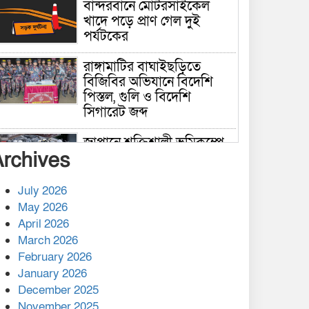
বান্দরবানে মোটরসাইকেল
খাদে পড়ে প্রাণ গেল দুই
পর্যটকের
রাঙ্গামাটির বাঘাইছড়িতে
বিজিবির অভিযানে বিদেশি
পিস্তল, গুলি ও বিদেশি
সিগারেট জব্দ
জাপানে শক্তিশালী ভূমিকম্পে
Archives
নিহতের সংখ্যা বেড়ে ৩৪
July 2026
রাশিয়ায় ক্যানসারের ভ্যাকসিন
May 2026
রোগীর শরীরে কার্যকরভাবে
April 2026
কাজ করছে, দাবি বিজ্ঞানীর
March 2026
February 2026
কাপ্তাই প্রেস ক্লাবের সভাপতি
মাহফুজ, সম্পাদক রিপন মারমা
January 2026
নির্বাচিত
December 2025
November 2025