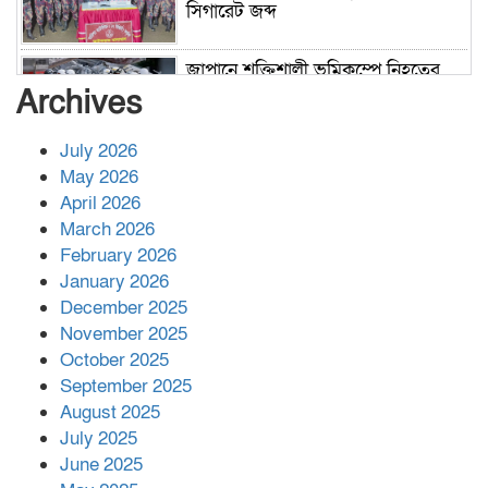
সিগারেট জব্দ
জাপানে শক্তিশালী ভূমিকম্পে নিহতের
সংখ্যা বেড়ে ৩৪
Archives
July 2026
রাশিয়ায় ক্যানসারের ভ্যাকসিন রোগীর
May 2026
শরীরে কার্যকরভাবে কাজ করছে, দাবি
April 2026
বিজ্ঞানীর
March 2026
February 2026
কাপ্তাই প্রেস ক্লাবের সভাপতি মাহফুজ,
January 2026
সম্পাদক রিপন মারমা নির্বাচিত
December 2025
November 2025
October 2025
মালয়েশিয়ার প্রধানমন্ত্রীকে চিঠি দেয়ার
September 2025
পর ফোন তারেক রহমানের,গ্যাস সঙ্কট
মোকাবিলায় সহায়তার আশ্বাস
August 2025
July 2025
June 2025
২২১ কোটি টাকা বেড়েছে রেলের আয়,