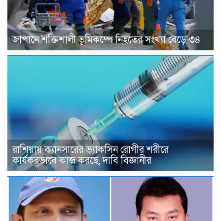
জাপানে শক্তিশালী ভূমিকম্পে নিহতের সংখ্যা বেড়ে ৩৪
রাশিয়ায় ক্যানসারের ভ্যাকসিন রোগীর শরীরে
কার্যকরভাবে কাজ করছে, দাবি বিজ্ঞানীর