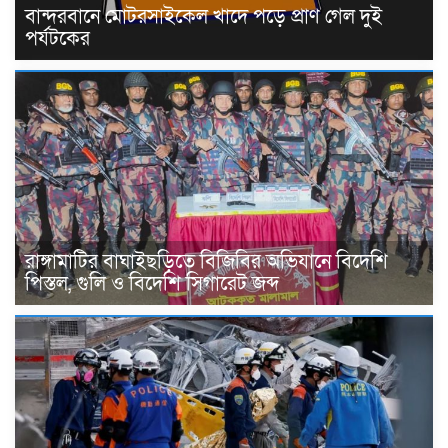
বান্দরবানে মোটরসাইকেল খাদে পড়ে প্রাণ গেল দুই
পর্যটকের
রাঙ্গামাটির বাঘাইছড়িতে বিজিবির অভিযানে বিদেশি
পিস্তল, গুলি ও বিদেশি সিগারেট জব্দ