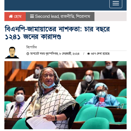
Toggle
naviga
হোম
Second lead
,
রাজনীতি
,
শিরোনাম
বিএনপি-জামায়াতের নাশকতা: চার বছরে
১২৪১ জনের কারাদণ্ড
রিপোর্টার
আপডেট সময় বৃহস্পতিবার, ৮ ফেব্রুয়ারী, ২০২৪
৩৫৭ দেখা হয়েছে