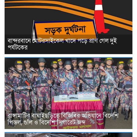
বান্দরবানে মোটরসাইকেল খাদে পড়ে প্রাণ গেল দুই
পর্যটকের
রাঙ্গামাটির বাঘাইছড়িতে বিজিবির অভিযানে বিদেশি
পিস্তল, গুলি ও বিদেশি সিগারেট জব্দ