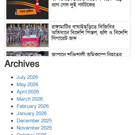
প্রাণ গেল দুই পর্যটকের
রাঙ্গামাটির বাঘাইছড়িতে বিজিবির
অভিযানে বিদেশি পিস্তল, গুলি ও বিদেশি
সিগারেট জব্দ
জাপানে শক্তিশালী ভূমিকম্পে নিহতের
সংখ্যা বেড়ে ৩৪
Archives
July 2026
রাশিয়ায় ক্যানসারের ভ্যাকসিন রোগীর
May 2026
শরীরে কার্যকরভাবে কাজ করছে, দাবি
April 2026
বিজ্ঞানীর
March 2026
February 2026
কাপ্তাই প্রেস ক্লাবের সভাপতি মাহফুজ,
January 2026
সম্পাদক রিপন মারমা নির্বাচিত
December 2025
November 2025