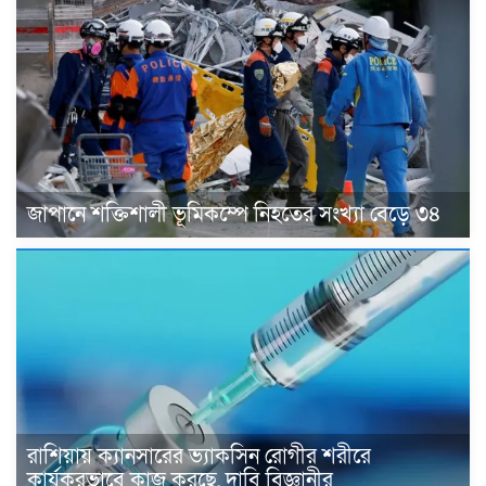
জাপানে শক্তিশালী ভূমিকম্পে নিহতের সংখ্যা বেড়ে ৩৪
রাশিয়ায় ক্যানসারের ভ্যাকসিন রোগীর শরীরে
কার্যকরভাবে কাজ করছে, দাবি বিজ্ঞানীর