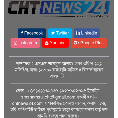
Facebook
Twitter
Linkedin
Instagram
Youtube
Google Plus
সম্পাদক : এসএম শামসুল আলম।
ঢাকা অফিস-১২১
মতিঝিল, ঢাকা-১০০০# রাঙ্গামাটি-অফিস # রিজার্ভ বাজার
রাঙ্গামাটি।
ফোন:- ০১৭১৫১১৩২৭৩/০১৮২৮৯৫২৬২৬ ইমেইল:-
smshamsul.cht@gmail.com সতর্কীকরণ--
chtnews24.com এ প্রকাশিত কোনও সংবাদ, কলাম, তথ্য,
ছবি, কপিরাইট আইনে পূর্বানুমতি ছাড়া ব্যাবহার করলে কর্তৃপক্ষ
আইনি ব্যবস্থা গ্রহণ করবে।