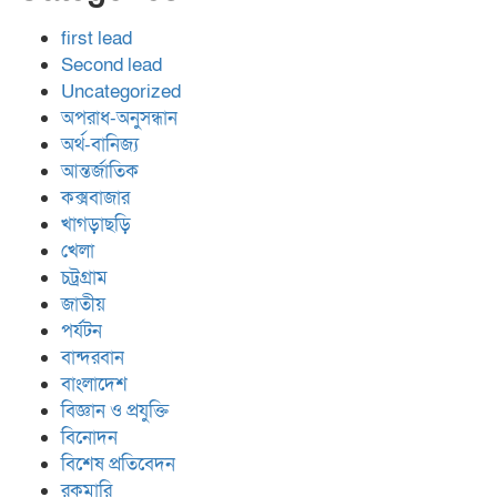
first lead
Second lead
Uncategorized
অপরাধ-অনুসন্ধান
অর্থ-বানিজ্য
আন্তর্জাতিক
কক্সবাজার
খাগড়াছড়ি
খেলা
চট্রগ্রাম
জাতীয়
পর্যটন
বান্দরবান
বাংলাদেশ
বিজ্ঞান ও প্রযুক্তি
বিনোদন
বিশেষ প্রতিবেদন
রকমারি