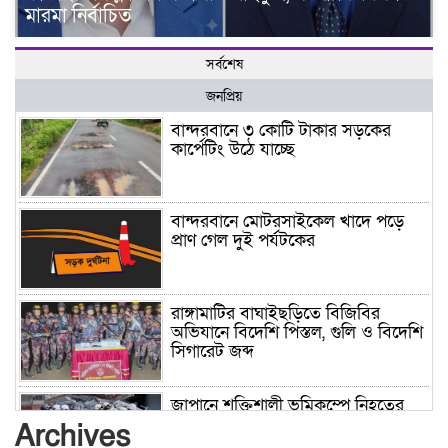
মারমা নির্বাচিত
সর্বশেষ
জনপ্রিয়
বান্দরবানে ৩ কোটি টাকার সড়কের
কার্পেটিং উঠে যাচ্ছে
বান্দরবানে মোটরসাইকেল খাদে পড়ে
প্রাণ গেল দুই পর্যটকের
রাঙ্গামাটির বাঘাইছড়িতে বিজিবির
অভিযানে বিদেশি পিস্তল, গুলি ও বিদেশি
সিগারেট জব্দ
জাপানে শক্তিশালী ভূমিকম্পে নিহতের
সংখ্যা বেড়ে ৩৪
Archives