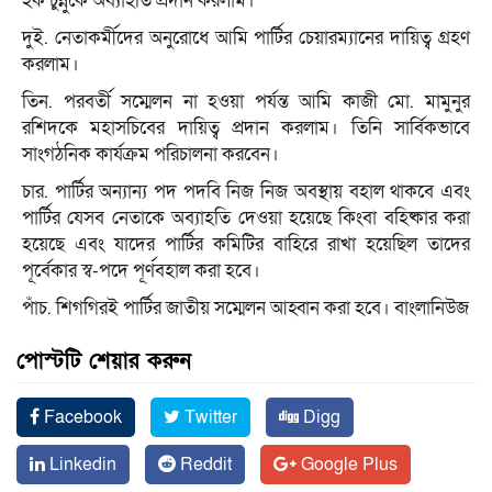
হক চুন্নুকে অব্যাহতি প্রদান করলাম।
দুই. নেতাকর্মীদের অনুরোধে আমি পার্টির চেয়ারম্যানের দায়িত্ব গ্রহণ
করলাম।
তিন. পরবর্তী সম্মেলন না হওয়া পর্যন্ত আমি কাজী মো. মামুনুর
রশিদকে মহাসচিবের দায়িত্ব প্রদান করলাম। তিনি সার্বিকভাবে
সাংগঠনিক কার্যক্রম পরিচালনা করবেন।
চার. পার্টির অন্যান্য পদ পদবি নিজ নিজ অবস্থায় বহাল থাকবে এবং
পার্টির যেসব নেতাকে অব্যাহতি দেওয়া হয়েছে কিংবা বহিষ্কার করা
হয়েছে এবং যাদের পার্টির কমিটির বাহিরে রাখা হয়েছিল তাদের
পূর্বেকার স্ব-পদে পূর্ণবহাল করা হবে।
পাঁচ. শিগগিরই পার্টির জাতীয় সম্মেলন আহ্বান করা হবে। বাংলানিউজ
পোস্টটি শেয়ার করুন
Facebook
Twitter
Digg
Linkedin
Reddit
Google Plus