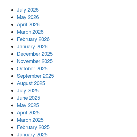
July 2026
রাশিয়ায় ক্যানসারের ভ্যাকসিন রোগীর
May 2026
শরীরে কার্যকরভাবে কাজ করছে, দাবি
April 2026
বিজ্ঞানীর
March 2026
February 2026
কাপ্তাই প্রেস ক্লাবের সভাপতি মাহফুজ,
January 2026
সম্পাদক রিপন মারমা নির্বাচিত
December 2025
November 2025
October 2025
মালয়েশিয়ার প্রধানমন্ত্রীকে চিঠি দেয়ার
September 2025
পর ফোন তারেক রহমানের,গ্যাস সঙ্কট
মোকাবিলায় সহায়তার আশ্বাস
August 2025
July 2025
June 2025
২২১ কোটি টাকা বেড়েছে রেলের আয়,
কীভাবে?
May 2025
April 2025
March 2025
এক বিলিয়ন ডলার বিনিয়োগ হবে
February 2025
আনোয়ারায়
January 2025