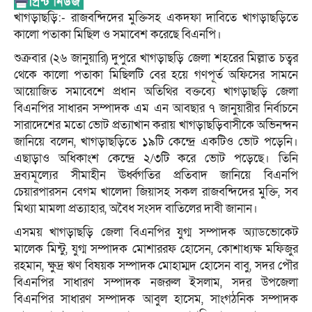
খাগড়াছড়ি:- রাজবন্দিদের মুক্তিসহ একদফা দাবিতে খাগড়াছড়িতে
কালো পতাকা মিছিল ও সমাবেশ করেছে বিএনপি।
শুক্রবার (২৬ জানুয়ারি) দুপুরে খাগড়াছড়ি জেলা শহরের মিল্লাত চত্বর
থেকে কালো পতাকা মিছিলটি বের হয়ে গণপূর্ত অফিসের সামনে
আয়োজিত সমাবেশে প্রধান অতিথির বক্তব্যে খাগড়াছড়ি জেলা
বিএনপির সাধারন সম্পাদক এম এন আবছার ৭ জানুয়ারীর নির্বাচনে
সারাদেশের মতো ভোট প্রত্যাখান করায় খাগড়াছড়িবাসীকে অভিনন্দন
জানিয়ে বলেন, খাগড়াছড়িতে ১৯টি কেন্দ্রে একটিও ভোট পড়েনি।
এছাড়াও অধিকাংশ কেন্দ্রে ২/৩টি করে ভোট পড়েছে। তিনি
দ্রব্যমূল্যের সীমাহীন ঊর্ধ্বগতির প্রতিবাদ জানিয়ে বিএনপি
চেয়ারপারসন বেগম খালেদা জিয়াসহ সকল রাজবন্দিদের মুক্তি, সব
মিথ্যা মামলা প্রত্যাহার, অবৈধ সংসদ বাতিলের দাবী জানান।
এসময় খাগড়াছড়ি জেলা বিএনপির যুগ্ম সম্পাদক অ্যাডভোকেট
মালেক মিন্টু, যুগ্ম সম্পাদক মোশাররফ হোসেন, কোশাধ্যক্ষ মফিজুর
রহমান, ক্ষুদ্র ঋণ বিষয়ক সম্পাদক মোহাম্মদ হোসেন বাবু, সদর পৌর
বিএনপির সাধারণ সম্পাদক নজরুল ইসলাম, সদর উপজেলা
বিএনপির সাধারণ সম্পাদক আবুল হাসেম, সাংগঠনিক সম্পাদক