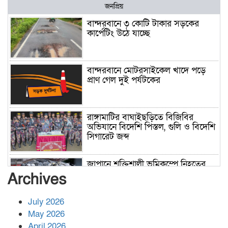
জনপ্রিয়
বান্দরবানে ৩ কোটি টাকার সড়কের
কার্পেটিং উঠে যাচ্ছে
বান্দরবানে মোটরসাইকেল খাদে পড়ে
প্রাণ গেল দুই পর্যটকের
রাঙ্গামাটির বাঘাইছড়িতে বিজিবির
অভিযানে বিদেশি পিস্তল, গুলি ও বিদেশি
সিগারেট জব্দ
জাপানে শক্তিশালী ভূমিকম্পে নিহতের
সংখ্যা বেড়ে ৩৪
Archives
July 2026
রাশিয়ায় ক্যানসারের ভ্যাকসিন রোগীর
May 2026
শরীরে কার্যকরভাবে কাজ করছে, দাবি
April 2026