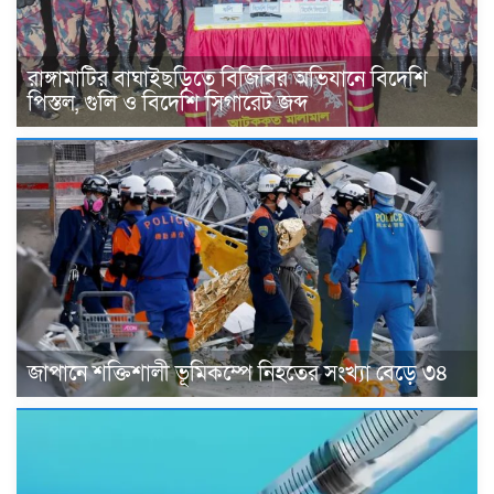
রাঙ্গামাটির বাঘাইছড়িতে বিজিবির অভিযানে বিদেশি
পিস্তল, গুলি ও বিদেশি সিগারেট জব্দ
জাপানে শক্তিশালী ভূমিকম্পে নিহতের সংখ্যা বেড়ে ৩৪