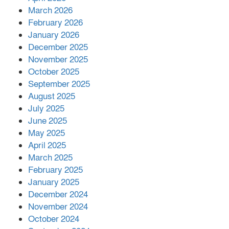
বিজ্ঞানীর
March 2026
February 2026
কাপ্তাই প্রেস ক্লাবের সভাপতি মাহফুজ,
January 2026
সম্পাদক রিপন মারমা নির্বাচিত
December 2025
November 2025
October 2025
মালয়েশিয়ার প্রধানমন্ত্রীকে চিঠি দেয়ার
September 2025
পর ফোন তারেক রহমানের,গ্যাস সঙ্কট
মোকাবিলায় সহায়তার আশ্বাস
August 2025
July 2025
June 2025
২২১ কোটি টাকা বেড়েছে রেলের আয়,
কীভাবে?
May 2025
April 2025
March 2025
এক বিলিয়ন ডলার বিনিয়োগ হবে
February 2025
আনোয়ারায়
January 2025
December 2024
November 2024
বান্দরবানে বন্যায় ক্ষতিগ্রস্তদের মাঝে
October 2024
সহায়তা দিলেন সাচিং প্রু জেরী