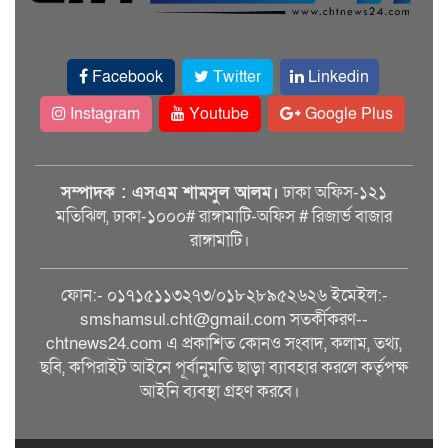
Facebook
Twitter
Linkedin
Instagram
Youtube
Google Plus
সম্পাদক : এসএম শামসুল আলম।
ঢাকা অফিস-১২১
মতিঝিল, ঢাকা-১০০০# রাঙ্গামাটি-অফিস # রিজার্ভ বাজার
রাঙ্গামাটি।
ফোন:- ০১৭১৫১১৩২৭৩/০১৮২৮৯৫২৬২৬ ইমেইল:-
smshamsul.cht@gmail.com সতর্কীকরণ--
chtnews24.com এ প্রকাশিত কোনও সংবাদ, কলাম, তথ্য,
ছবি, কপিরাইট আইনে পূর্বানুমতি ছাড়া ব্যাবহার করলে কর্তৃপক্ষ
আইনি ব্যবস্থা গ্রহণ করবে।