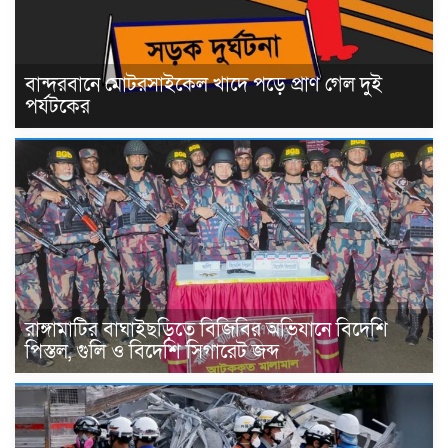
বান্দরবানে মোটরসাইকেল খাদে পড়ে প্রাণ গেল দুই
পর্যটকের
রাঙ্গামাটির বাঘাইছড়িতে বিজিবির অভিযানে বিদেশি
পিস্তল, গুলি ও বিদেশি সিগারেট জব্দ