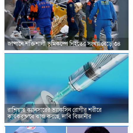
জাপানে শক্তিশালী ভূমিকম্পে নিহতের সংখ্যা বেড়ে ৩৪
রাশিয়ায় ক্যানসারের ভ্যাকসিন রোগীর শরীরে
কার্যকরভাবে কাজ করছে, দাবি বিজ্ঞানীর