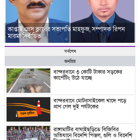
কাপ্তাই প্রেস ক্লাবের সভাপতি মাহফুজ, সম্পাদক রিপন
মারমা নির্বাচিত
সর্বশেষ
জনপ্রিয়
বান্দরবানে ৩ কোটি টাকার সড়কের
কার্পেটিং উঠে যাচ্ছে
বান্দরবানে মোটরসাইকেল খাদে পড়ে
প্রাণ গেল দুই পর্যটকের
রাঙ্গামাটির বাঘাইছড়িতে বিজিবির
অভিযানে বিদেশি পিস্তল, গুলি ও বিদেশি