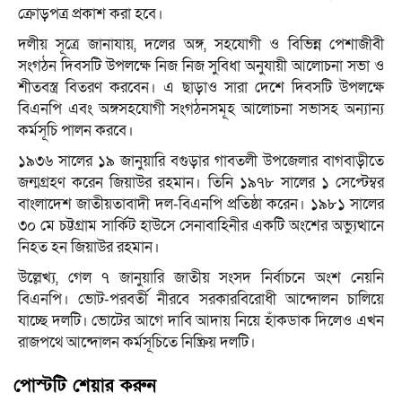
ক্রোড়পত্র প্রকাশ করা হবে।
দলীয় সূত্রে জানাযায়, দলের অঙ্গ, সহযোগী ও বিভিন্ন পেশাজীবী
সংগঠন দিবসটি উপলক্ষে নিজ নিজ সুবিধা অনুযায়ী আলোচনা সভা ও
শীতবস্ত্র বিতরণ করবেন। এ ছাড়াও সারা দেশে দিবসটি উপলক্ষে
বিএনপি এবং অঙ্গসহযোগী সংগঠনসমূহ আলোচনা সভাসহ অন্যান্য
কর্মসূচি পালন করবে।
১৯৩৬ সালের ১৯ জানুয়ারি বগুড়ার গাবতলী উপজেলার বাগবাড়ীতে
জন্মগ্রহণ করেন জিয়াউর রহমান। তিনি ১৯৭৮ সালের ১ সেপ্টেম্বর
বাংলাদেশ জাতীয়তাবাদী দল-বিএনপি প্রতিষ্ঠা করেন। ১৯৮১ সালের
৩০ মে চট্টগ্রাম সার্কিট হাউসে সেনাবাহিনীর একটি অংশের অভ্যুত্থানে
নিহত হন জিয়াউর রহমান।
উল্লেখ্য, গেল ৭ জানুয়ারি জাতীয় সংসদ নির্বাচনে অংশ নেয়নি
বিএনপি। ভোট-পরবর্তী নীরবে সরকারবিরোধী আন্দোলন চালিয়ে
যাচ্ছে দলটি। ভোটের আগে দাবি আদায় নিয়ে হাঁকডাক দিলেও এখন
রাজপথে আন্দোলন কর্মসূচিতে নিষ্ক্রিয় দলটি।
পোস্টটি শেয়ার করুন