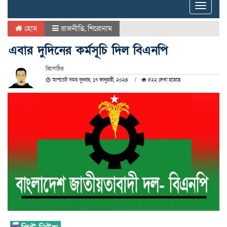
Toggle
naviga
হোম
রাজনীতি
,
শিরোনাম
এবার দুদিনের কর্মসূচি দিল বিএনপি
রিপোর্টার
আপডেট সময় বুধবার, ১৭ জানুয়ারী, ২০২৪
৫২২ দেখা হয়েছে