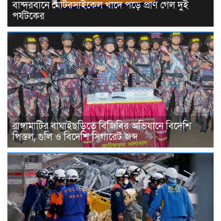
বান্দরবানে মোটরসাইকেল খাদে পড়ে প্রাণ গেল দুই
পর্যটকের
রাঙ্গামাটির বাঘাইছড়িতে বিজিবির অভিযানে বিদেশি
পিস্তল, গুলি ও বিদেশি সিগারেট জব্দ