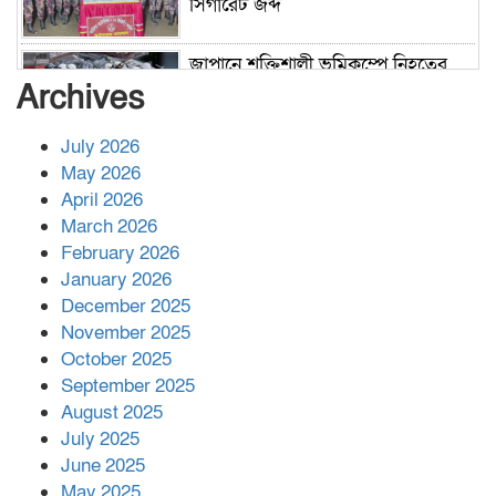
সিগারেট জব্দ
জাপানে শক্তিশালী ভূমিকম্পে নিহতের
সংখ্যা বেড়ে ৩৪
Archives
July 2026
রাশিয়ায় ক্যানসারের ভ্যাকসিন রোগীর
May 2026
শরীরে কার্যকরভাবে কাজ করছে, দাবি
April 2026
বিজ্ঞানীর
March 2026
February 2026
কাপ্তাই প্রেস ক্লাবের সভাপতি মাহফুজ,
January 2026
সম্পাদক রিপন মারমা নির্বাচিত
December 2025
November 2025
October 2025
মালয়েশিয়ার প্রধানমন্ত্রীকে চিঠি দেয়ার
September 2025
পর ফোন তারেক রহমানের,গ্যাস সঙ্কট
মোকাবিলায় সহায়তার আশ্বাস
August 2025
July 2025
June 2025
২২১ কোটি টাকা বেড়েছে রেলের আয়,
কীভাবে?
May 2025