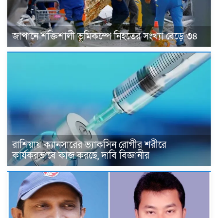
জাপানে শক্তিশালী ভূমিকম্পে নিহতের সংখ্যা বেড়ে ৩৪
রাশিয়ায় ক্যানসারের ভ্যাকসিন রোগীর শরীরে
কার্যকরভাবে কাজ করছে, দাবি বিজ্ঞানীর