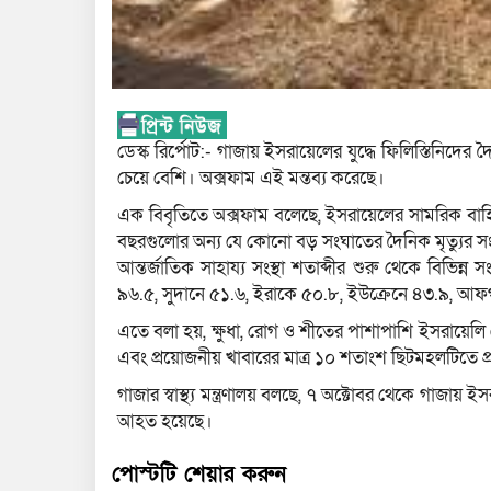
ডেস্ক রির্পোট:- গাজায় ইসরায়েলের যুদ্ধে ফিলিস্তিনিদে
চেয়ে বেশি। অক্সফাম এই মন্তব্য করেছে।
এক বিবৃতিতে অক্সফাম বলেছে, ইসরায়েলের সামরিক বাহিনী
বছরগুলোর অন্য যে কোনো বড় সংঘাতের দৈনিক মৃত্যুর সংখ
আন্তর্জাতিক সাহায্য সংস্থা শতাব্দীর শুরু থেকে বিভিন্
৯৬.৫, সুদানে ৫১.৬, ইরাকে ৫০.৮, ইউক্রেনে ৪৩.৯, আফ
এতে বলা হয়, ক্ষুধা, রোগ ও শীতের পাশাপাশি ইসরায়েলি 
এবং প্রয়োজনীয় খাবারের মাত্র ১০ শতাংশ ছিটমহলটিতে 
গাজার স্বাস্থ্য মন্ত্রণালয় বলছে, ৭ অক্টোবর থেকে গাজা
আহত হয়েছে।
পোস্টটি শেয়ার করুন