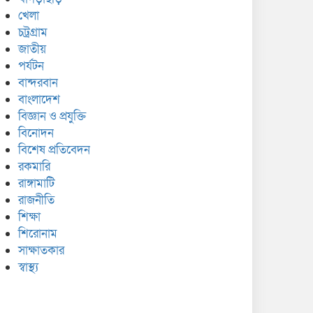
খেলা
চট্রগ্রাম
জাতীয়
পর্যটন
বান্দরবান
বাংলাদেশ
বিজ্ঞান ও প্রযুক্তি
বিনোদন
বিশেষ প্রতিবেদন
রকমারি
রাঙ্গামাটি
রাজনীতি
শিক্ষা
শিরোনাম
সাক্ষাতকার
স্বাস্থ্য