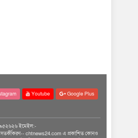
stagram
Youtube
Google Plus
৯৫২৬২৬ ইমেইল:-
তর্কীকরণ-- chtnews24.com এ প্রকাশিত কোনও