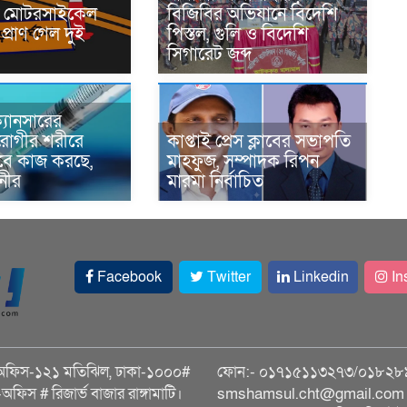
নে মোটরসাইকেল
বিজিবির অভিযানে বিদেশি
প্রাণ গেল দুই
পিস্তল, গুলি ও বিদেশি
সিগারেট জব্দ
্যানসারের
রোগীর শরীরে
কাপ্তাই প্রেস ক্লাবের সভাপতি
াবে কাজ করছে,
মাহফুজ, সম্পাদক রিপন
ানীর
মারমা নির্বাচিত
Facebook
Twitter
Linkedin
In
অফিস-১২১ মতিঝিল, ঢাকা-১০০০#
ফোন:- ০১৭১৫১১৩২৭৩/০১৮২৮
ি-অফিস # রিজার্ভ বাজার রাঙ্গামাটি।
smshamsul.cht@gmail.com স