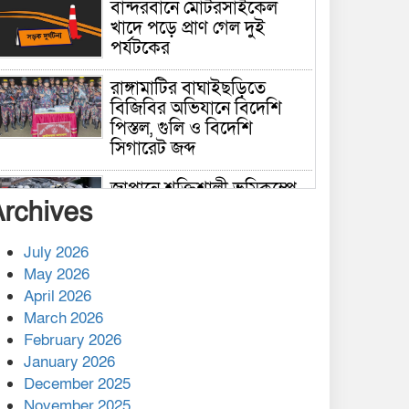
বান্দরবানে মোটরসাইকেল
খাদে পড়ে প্রাণ গেল দুই
পর্যটকের
রাঙ্গামাটির বাঘাইছড়িতে
বিজিবির অভিযানে বিদেশি
পিস্তল, গুলি ও বিদেশি
সিগারেট জব্দ
জাপানে শক্তিশালী ভূমিকম্পে
Archives
নিহতের সংখ্যা বেড়ে ৩৪
July 2026
রাশিয়ায় ক্যানসারের ভ্যাকসিন
May 2026
রোগীর শরীরে কার্যকরভাবে
April 2026
কাজ করছে, দাবি বিজ্ঞানীর
March 2026
February 2026
কাপ্তাই প্রেস ক্লাবের সভাপতি
মাহফুজ, সম্পাদক রিপন মারমা
January 2026
নির্বাচিত
December 2025
November 2025