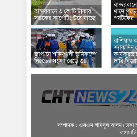
বান্দরবা
বান্দরবানে ৩ কোটি টাকার
খাদে পড়ে 
সড়কের কার্পেটিং উঠে যাচ্ছে
পর্যটকের
রাশিয়ায় ক
ভ্যাকসিন 
জাপানে শক্তিশালী ভূমিকম্পে
কার্যকরভ
নিহতের সংখ্যা বেড়ে ৩৪
দাবি বিজ্ঞ
সম্পাদক : এসএম শামসুল আলম।
ঢাকা 
রাঙ্গামাট