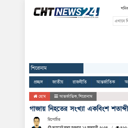
শনিব
শিরোনাম
প্রচ্ছদ
জাতীয়
রাজনীতি
আন্তর্জাতিক
অর
হোম
আন্তর্জাতিক
,
শিরোনাম
গাজায় নিহতের সংখ্যা একবিংশ শতাব্
রিপোর্টার
আপডেট সময় শুক্রবার, ১২ জানুয়ারী, ২০২৪
৪৬২ 