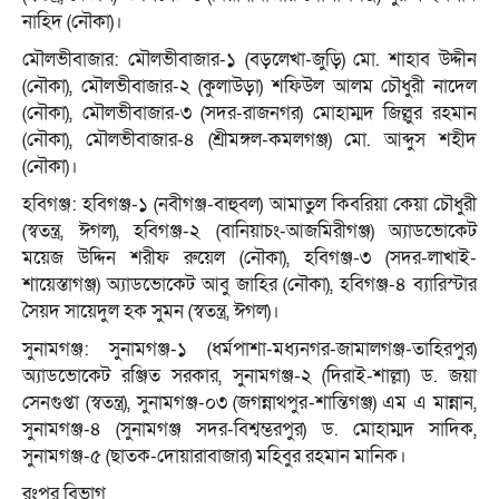
নাহিদ (নৌকা)।
মৌলভীবাজার: মৌলভীবাজার-১ (বড়লেখা-জুড়ি) মো. শাহাব উদ্দীন
(নৌকা), মৌলভীবাজার-২ (কুলাউড়া) শফিউল আলম চৌধুরী নাদেল
(নৌকা), মৌলভীবাজার-৩ (সদর-রাজনগর) মোহাম্মদ জিল্লুর রহমান
(নৌকা), মৌলভীবাজার-৪ (শ্রীমঙ্গল-কমলগঞ্জ) মো. আব্দুস শহীদ
(নৌকা)।
হবিগঞ্জ: হবিগঞ্জ-১ (নবীগঞ্জ-বাহুবল) আমাতুল কিবরিয়া কেয়া চৌধুরী
(স্বতন্ত্র, ঈগল), হবিগঞ্জ-২ (বানিয়াচং-আজমিরীগঞ্জ) অ্যাডভোকেট
ময়েজ উদ্দিন শরীফ রুয়েল (নৌকা), হবিগঞ্জ-৩ (সদর-লাখাই-
শায়েস্তাগঞ্জ) অ্যাডভোকেট আবু জাহির (নৌকা), হবিগঞ্জ-৪ ব্যারিস্টার
সৈয়দ সায়েদুল হক সুমন (স্বতন্ত্র, ঈগল)।
সুনামগঞ্জ: সুনামগঞ্জ-১ (ধর্মপাশা-মধ্যনগর-জামালগঞ্জ-তাহিরপুর)
অ্যাডভোকেট রঞ্জিত সরকার, সুনামগঞ্জ-২ (দিরাই-শাল্লা) ড. জয়া
সেনগুপ্তা (স্বতন্ত্র), সুনামগঞ্জ-০৩ (জগন্নাথপুর-শান্তিগঞ্জ) এম এ মান্নান,
সুনামগঞ্জ-৪ (সুনামগঞ্জ সদর-বিশ্বম্ভরপুর) ড. মোহাম্মদ সাদিক,
সুনামগঞ্জ-৫ (ছাতক-দোয়ারাবাজার) মহিবুর রহমান মানিক।
রংপুর বিভাগ