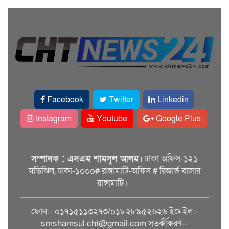
Facebook
Twitter
Linkedin
Instagram
Youtube
Google Plus
সম্পাদক : এসএম শামসুল আলম।
ঢাকা অফিস-১২১
মতিঝিল, ঢাকা-১০০০# রাঙ্গামাটি-অফিস # রিজার্ভ বাজার
রাঙ্গামাটি।
ফোন:- ০১৭১৫১১৩২৭৩/০১৮২৮৯৫২৬২৬ ইমেইল:-
smshamsul.cht@gmail.com সতর্কীকরণ--