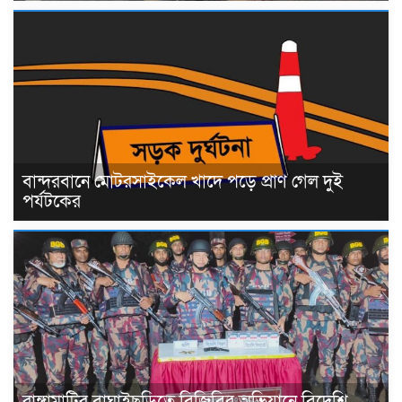
বান্দরবানে মোটরসাইকেল খাদে পড়ে প্রাণ গেল দুই
পর্যটকের
রাঙ্গামাটির বাঘাইছড়িতে বিজিবির অভিযানে বিদেশি