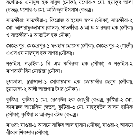
যশোর-৪ এনামুল হক বাবুল (নৌকা), যশোর-৫ মো. ইয়াকুব আলী
(স্বতন্ত্র), যশোর-৬ মো. আজিজুল ইসলাম (স্বতন্ত্র)।
সাতক্ষীরা: সাতক্ষীরা-১ ফিরোজ আহম্মেদ স্বপন (নৌকা), সাতক্ষীরা-২
মো. আশরাফুজ্জামান (লাঙ্গল), সাতক্ষীরা-৩ আ ফ ম রুহুল হক (নৌকা)
ও সাতক্ষীরা-৪ আতাউল হক নৌকা)।
মেহেরপুর: মেহেরপুর-১ ফরহাদ হোসেন (নৌকা), মেহেরপুর-২ (গাংনী)
এএসএম নাজমুল হক সাগর (নৌকা)।
নড়াইল: নড়াইল-১ বি এম কবিরুল হক (নৌকা) ও নড়াইল-২
মাশরাফী বিন মোর্ত্তজা (নৌকা।
চুয়াডাঙ্গা: চুয়াডাঙ্গা-১ সোলায়মান হক জোয়ার্দ্দার ছেলুন (নৌকা),
চুয়াডাঙ্গা-২ আলী আজগার টগর (নৌকা)।
কুষ্টিয়া: কুষ্টিয়া-১ মো. রেজাউল হক চোধুরী (স্বতন্ত্র), কুষ্টিয়া-২ মো.
কামারুল আরেফিন (স্বতন্ত্র), কুষ্টিয়া-৩ মো. মাহবুবউল আলম হানিফ
(নৌকা), কুষ্টিয়া-৪ আবদুর রউফ (স্বতন্ত্র)।
মাগুরা: মাগুরা-১ আসনে সাকিব আল হাসান (নৌকা), মাগুরা-২ আসনে
বীরেন শিকদার (নৌকা),