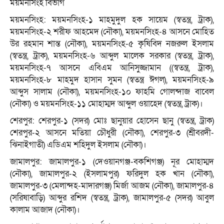
ময়মনসিংহ বিভাগ
ময়মনসিংহ: ময়মনসিংহ-১ মাহমুদুল হক সায়েম (স্বতন্ত্র, ট্রাক),
ময়মনসিংহ-২ শরীফ আহমেদ (নৌকা), ময়মনসিংহ-৪ আসনে মোহিত
উর রহমান শান্ত (নৌকা), ময়মনসিংহ-৫ কৃষিবিদ নজরুল ইসলাম
(স্বতন্ত্র, ট্রাক), ময়মনসিংহ-৬ আব্দুল মালেক সরকার (স্বতন্ত্র, ট্রাক),
ময়মনসিংহ-৭ আসনে এবিএম আনিসুজ্জামান ((স্বতন্ত্র, ট্রাক),
ময়মনসিংহ-৮ মাহমুদ হাসান সুমন (স্বতন্ত্র ঈগল), ময়মনসিংহ-৯
আব্দুস সালাম (নৌকা), ময়মনসিংহ-১০ ফাহমি গোলন্দাজ বাবেল
(নৌকা) ও ময়মনসিংহ-১১ মোহাম্মদ আব্দুল ওয়াহেদ (স্বতন্ত্র, ট্রাক)।
শেরপুর: শেরপুর-১ (সদর) মোঃ ছানুয়ার হোসেন ছানু (স্বতন্ত্র, ট্রাক)
শেরপুর-২ আসনে মতিয়া চৌধুরী (নৌকা), শেরপুর-৩ (শ্রীবরদী-
ঝিনাইগাতী) এডিএম শহিদুল ইসলাম (নৌকা)।
জামালপুর: জামালপুর-১ (দেওয়ানগঞ্জ-বকশিগঞ্জ) নূর মোহাম্মদ
(নৌকা), জামালপুর-২ (ইসলামপুর) ফরিদুল হক খান (নৌকা),
জামালপুর-৩ (মেলান্দহ-মাদারগঞ্জ) মির্জা আজম (নৌকা), জামালপুর-৪
(সরিষাবাড়ি) আব্দুর রশিদ (স্বতন্ত্র, ট্রাক), জামালপুর-৫ (সদর) আবুল
কালাম আজাদ (নৌকা)।