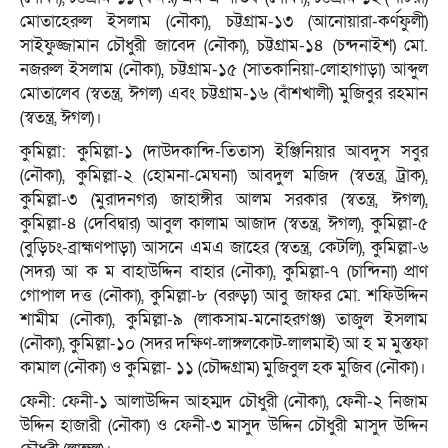
মোতাহেরুল ইসলাম (নৌকা), চট্টগ্রাম-১৩ (আনোয়ারা-কর্ণফুলী)
সাইফুজ্জামান চৌধুরী জাবেদ (নৌকা), চট্টগ্রাম-১৪ (চন্দনাইশ) মো.
নজরুল ইসলাম (নৌকা), চট্টগ্রাম-১৫ (সাতকানিয়া-লোহাগাড়া) আব্দুল
মোতালেব (স্বতন্ত্র, ঈগল) এবং চট্টগ্রাম-১৬ (বাঁশখালী) মুজিবুর রহমান
(স্বতন্ত্র, ঈগল)।
কুমিল্লা: কুমিল্লা-১ (দাউদকান্দি-তিতাস) ইঞ্জিনিয়ার আবদুস সবুর
(নৌকা), কুমিল্লা-২ (হোমনা-মেঘনা) আবদুল মজিদ (স্বতন্ত্র, ট্রাক),
কুমিল্লা-৩ (মুরাদনগর) জাহাঙ্গীর আলম সরকার (স্বতন্ত্র, ঈগল),
কুমিল্লা-৪ (দেবিদ্বার) আবুল কালাম আজাদ (স্বতন্ত্র, ঈগল), কুমিল্লা-৫
(বুড়িচং-ব্রাহ্মণপাড়া) আসনে এমএ জাহের (স্বতন্ত্র, কেটলি), কুমিল্লা-৬
(সদর) আ ক ম বাহাউদ্দিন বাহার (নৌকা), কুমিল্লা-৭ (চান্দিনা) প্রাণ
গোপাল দত্ত (নৌকা), কুমিল্লা-৮ (বরুড়া) আবু জাফর মো. শফিউদ্দিন
শামীম (নৌকা), কুমিল্লা-৯ (লাকসাম-মনোহরগঞ্জ) তাজুল ইসলাম
(নৌকা), কুমিল্লা-১০ (সদর দক্ষিণ-লাঙ্গলকোট-লালমাই) আ হ ম মুস্তফা
কামাল (নৌকা) ও কুমিল্লা- ১১ (চৌদ্দগ্রাম) মুজিবুল হক মুজিব (নৌকা)।
ফেনী: ফেনী-১ আলাউদ্দিন আহম্মদ চৌধুরী (নৌকা), ফেনী-২ নিজাম
উদ্দিন হাজারী (নৌকা) ও ফেনী-৩ মাসুদ উদ্দিন চৌধুরী মাসুদ উদ্দিন