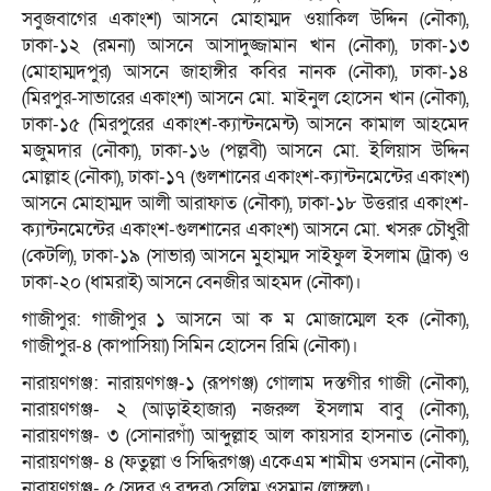
সবুজবাগের একাংশ) আসনে মোহাম্মদ ওয়াকিল উদ্দিন (নৌকা),
ঢাকা-১২ (রমনা) আসনে আসাদুজ্জামান খান (নৌকা), ঢাকা-১৩
(মোহাম্মদপুর) আসনে জাহাঙ্গীর কবির নানক (নৌকা), ঢাকা-১৪
(মিরপুর-সাভারের একাংশ) আসনে মো. মাইনুল হোসেন খান (নৌকা),
ঢাকা-১৫ (মিরপুরের একাংশ-ক্যান্টনমেন্ট) আসনে কামাল আহমেদ
মজুমদার (নৌকা), ঢাকা-১৬ (পল্লবী) আসনে মো. ইলিয়াস উদ্দিন
মোল্লাহ (নৌকা), ঢাকা-১৭ (গুলশানের একাংশ-ক্যান্টনমেন্টের একাংশ)
আসনে মোহাম্মদ আলী আরাফাত (নৌকা), ঢাকা-১৮ উত্তরার একাংশ-
ক্যান্টনমেন্টের একাংশ-গুলশানের একাংশ) আসনে মো. খসরু চৌধুরী
(কেটলি), ঢাকা-১৯ (সাভার) আসনে মুহাম্মদ সাইফুল ইসলাম (ট্রাক) ও
ঢাকা-২০ (ধামরাই) আসনে বেনজীর আহমদ (নৌকা)।
গাজীপুর: গাজীপুর ১ আসনে আ ক ম মোজাম্মেল হক (নৌকা),
গাজীপুর-৪ (কাপাসিয়া) সিমিন হোসেন রিমি (নৌকা)।
নারায়ণগঞ্জ: নারায়ণগঞ্জ-১ (রূপগঞ্জ) গোলাম দস্তগীর গাজী (নৌকা),
নারায়ণগঞ্জ- ২ (আড়াইহাজার) নজরুল ইসলাম বাবু (নৌকা),
নারায়ণগঞ্জ- ৩ (সোনারগাঁ) আব্দুল্লাহ আল কায়সার হাসনাত (নৌকা),
নারায়ণগঞ্জ- ৪ (ফতুল্লা ও সিদ্ধিরগঞ্জ) একেএম শামীম ওসমান (নৌকা),
নারায়ণগঞ্জ- ৫ (সদর ও বন্দর) সেলিম ওসমান (লাঙ্গল)।