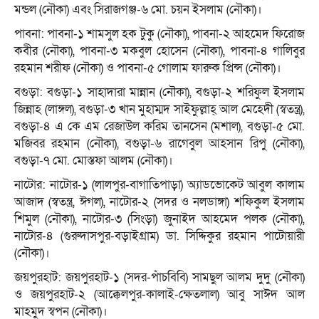
মন্ডল (নৌকা) এবং সিরাজগঞ্জ-৬ মো. চয়ন ইসলাম (নৌকা)।
পাবনা: পাবনা-১ শামসুল হক টুকু (নৌকা), পাবনা-২ আহমেদ ফিরোজ
কবীর (নৌকা), পাবনা-৩ মকবুল হোসেন (নৌকা), পাবনা-৪ গালিবুর
রহমান শরীফ (নৌকা) ও পাবনা-৫ গোলাম ফারুক প্রিন্স (নৌকা)।
বগুড়া: বগুড়া-১ সাহাদারা মান্নান (নৌকা), বগুড়া-২ শরিফুল ইসলাম
জিন্নাহ (লাঙ্গল), বগুড়া-৩ খান মুহাম্মদ সাইফুল্লাহ্‌ আল মেহেদী (স্বতন্ত্র),
বগুড়া-৪ এ কে এম রেজাউল করিম তানসেন (মশাল), বগুড়া-৫ মো.
মজিবর রহমান (নৌকা), বগুড়া-৬ রাগেবুল আহসান রিপু (নৌকা),
বগুড়া-৭ মো. মোস্তফা আলম (নৌকা)।
নাটোর: নাটোর-১ (লালপুর-বাগাতিপাড়া) অ্যাডভোকেট আবুল কালাম
আজাদ (স্বতন্ত্র, ঈগল), নাটোর-২ (সদর ও নলডাঙ্গা) শফিকুল ইসলাম
শিমুল (নৌকা), নাটোর-৩ (সিংড়া) জুনাইদ আহমেদ পলক (নৌকা),
নাটোর-৪ (গুরুদাসপুর-বড়াইগ্রাম) ডা. সিদ্দিকুর রহমান পাটোয়ারী
(নৌকা)।
জয়পুরহাট: জয়পুরহাট-১ (সদর-পাঁচবিবি) সামছুল আলম দুদু (নৌকা)
ও জয়পুরহাট-২ (আক্কেলপুর-কালাই-ক্ষেতলাল) আবু সাঈদ আল
মাহমুদ স্বপন (নৌকা)।