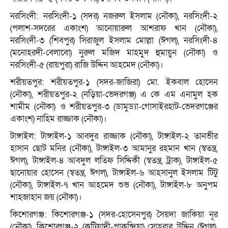
নরসিংদী: নরসিংদী-১ (সদর) নজরুল ইসলাম (নৌকা), নরসিংদী-২
(পলাশ-সদরের একাংশ) আনোয়ারুল আশরাফ খান (নৌকা),
নরসিংদী-৩ (শিবপুর) সিরাজুল ইসলাম মোল্লা (ঈগল), নরসিংদী-৪
(মনোহরদী-বেলাবো) নুরুল মজিদ মাহমুদ হুমায়ুন (নৌকা) ও
নরসিংদী-৫ (রায়পুরা) রাজি উদ্দিন আহমেদ (নৌকা)।
শরীয়তপুর: শরীয়তপুর-১ (সদর-জাজিরা) মো. ইকবাল হোসেন
(নৌকা), শরীয়তপুর-২ (নড়িয়া-ভেদরগঞ্জ) এ কে এম এনামুল হক
শামীম (নৌকা) ও শরীয়তপুর-৩ (ডামুড্যা-গোসাইরহাট-ভেদরগঞ্জের
একাংশ) নাহিম রাজ্জাক (নৌকা)।
টাঙ্গাইল: টাঙ্গাইল-১ আবদুর রাজ্জাক (নৌকা), টাঙ্গাইল-২ তানভীর
হাসান ছোট মনির (নৌকা), টাঙ্গাইল-৩ আমানুর রহমান খান (স্বতন্ত্র,
ঈগল), টাঙ্গাইল-৪ আবদুল লতিফ সিদ্দিকী (স্বতন্ত্র, ট্রাক), টাঙ্গাইল-৫
ছানোয়ার হোসেন (স্বতন্ত্র, ঈগল), টাঙ্গাইল-৬ আহসানুল ইসলাম টিটু
(নৌকা), টাঙ্গাইল-৭ খান আহমেদ শুভ (নৌকা), টাঙ্গাইল-৮ অনুপম
শাহজাহান জয় (নৌকা)।
কিশোরগঞ্জ: কিশোরগঞ্জ-১ (সদর-হোসেনপুর) সৈয়দা জাকিয়া নূর
(নৌকা), কিশোরগঞ্জ-২ (কটিয়াদী-পাকুন্দিয়া) সোহরাব উদ্দিন (ঈগল),