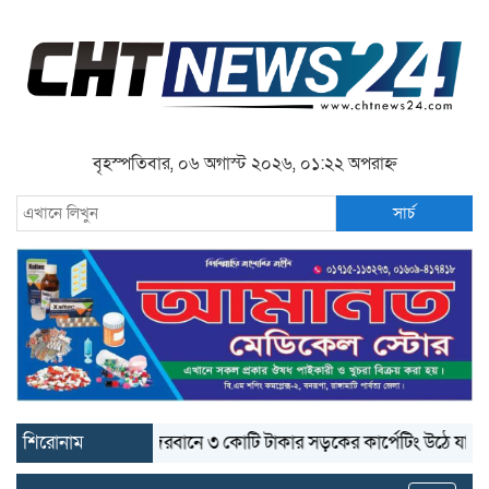
বৃহস্পতিবার, ০৬ অগাস্ট ২০২৬, ০১:২২ অপরাহ্ন
সার্চ
শিরোনাম
বান্দরবানে ৩ কোটি টাকার সড়কের কার্পেটিং উঠে যাচ্ছে
বান্দর