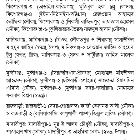
কিশোরগঞ্জ-৩ (তাড়াইল-করিমগঞ্জ) মুজিবুল হক চুন্নু (লাঙ্গল),
কিশোরগঞ্জ-৪ (ইটনা-মিঠামইন-অষ্টগ্রাম) রেজওয়ান আহাম্মদ
তৌফিক (নৌকা), কিশোরগঞ্জ-৫ (নিকলী-বাজিতপুর) আফজাল হোসেন
(নৌকা), কিশোরগঞ্জ-৬ (কুলিয়ারচর-ভৈরব) নাজমুল হাসান (নৌকা)।
মানিকগঞ্জ: মানিকগঞ্জ-১ (ঘিওর, দৌলতপুর ও শিবালয়) সালাউদ্দিন
মাহমুদ জাহিদ (স্বতন্ত্র, ঈগল), মানিকগঞ্জ-২ দেওয়ান জাহিদ আহমেদ
টুলু (স্বতন্ত্র, ট্রাক), মানিকগঞ্জ-৩ (সদর ও সাটুরিয়া) জাহিদ মালেক
(নৌকা)।
মুন্সীগঞ্জ: মুন্সীগঞ্জ-১ (সিরাজদিখান-শ্রীনগর) মোহাম্মদ মহিউদ্দিন
আহমেদ (নৌকা), মুন্সীগঞ্জ-২ (টঙ্গিবাড়ী-লৌহজং) সাগুফতা ইয়াসমিন
এমিলি (নৌকা), মুন্সীগঞ্জ-৩ (মুন্সীগঞ্জ সদর-গজারিয়া) মোহাম্মদ
ফয়সাল বিপ্লব (স্বতন্ত্র)।
রাজবাড়ী: রাজবাড়ী-১ (সদর-গোয়ালন্দ) কাজী কেরামত আলী (নৌকা)
ও রাজবাড়ী-২ (বালিয়াকান্দি-কালুখালী-পাংশা) জিল্লুল হাকিম (নৌকা)।
মাদারীপুর: মাদারীপুর-১ নূর ই আলম চৌধুরী (নৌকা), মাদারীপুর-২
শাজাহান খান (নৌকা), মাদারীপুর-৩ তাহমিনা বেগম (স্বতন্ত্র, ঈগল)।