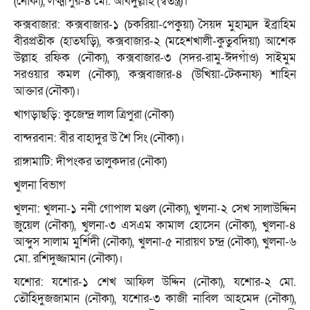
(নৌকা), লক্ষ্মীপুর-৪ মো. আবদুল্লাহ (স্বতন্ত্র)।
কক্সবাজার: কক্সবাজার-১ (চকরিয়া-পেকুয়া) সৈয়দ মুহাম্মদ ইব্রাহিম
বীরপ্রতীক (হাতঘড়ি), কক্সবাজার-২ (মহেশখালী-কুতুবদিয়া) আশেক
উল্লাহ রফিক (নৌকা), কক্সবাজার-৩ (সদর-রামু-ঈদগাঁও) সাইমুম
সরওয়ার কমল (নৌকা), কক্সবাজার-৪ (উখিয়া-টেকনাফ) শাহিন
আক্তার (নৌকা)।
খাগড়াছড়ি: কুজেন্দ্র লাল ত্রিপুরা (নৌকা)
বান্দরবান: বীর বাহাদুর উ শৈ সিং (নৌকা)।
রাঙ্গামাটি: দীপংকর তালুকদার (নৌকা)
খুলনা বিভাগ
খুলনা: খুলনা-১ ননী গোপাল মণ্ডল (নৌকা), খুলনা-২ সেখ সালাউদ্দিন
জুয়েল (নৌকা), খুলনা-৩ এসএম কামাল হোসেন (নৌকা), খুলনা-৪
আব্দুস সালাম মুর্শিদী (নৌকা), খুলনা-৫ নারায়ণ চন্দ্র (নৌকা), খুলনা-৬
মো. রশিদুজ্জামান (নৌকা)।
যশোর: যশোর-১ শেখ আফিল উদ্দিন (নৌকা), যশোর-২ মো.
তৌহিদুজজামান (নৌকা), যশোর-৩ কাজী নাবিল আহমেদ (নৌকা),