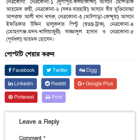
নেত্রকোণা: নেত্রকোনা-১ (দুর্গাপুর-কলমাকান্দা) আসনে মোশতাক
আহমেদ রুহী, নেত্রকোনা-২ (সদর-বারহাট্টা) আসনে বীর মুক্তিযোদ্ধা
আশরাফ আলী খান খসরু, নেত্রকোনা-৩ (আটপাড়া-কেন্দুয়া) আসনে
ইফতিকার উদ্দিন তালুকদার পিন্টু (স্বতন্ত্র-ট্রাক), নেত্রকোনা-৪
(মোহনগঞ্জ-মদন-খালিয়াজুরী) সাজ্জাদুল হাসান ও নেত্রকোনা-৫
(পূর্বধলা) আহমদ হোসেন।
পোস্টটি শেয়ার করুন
Facebook
Twitter
Digg
Linkedin
Reddit
Google Plus
Pinterest
Print
Leave a Reply
Comment
*