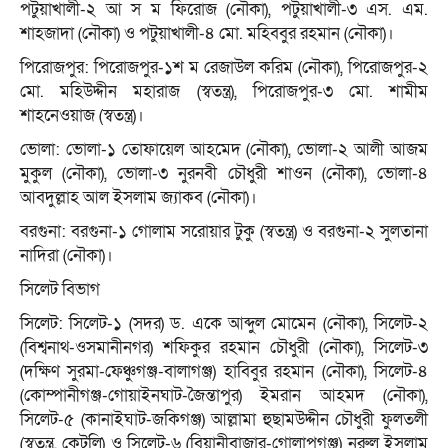
পটুয়াখালী-২ আ স ম ফিরোজ (নৌকা), পটুয়াখালী-৩ এস. এম.
শাহজাদা (নৌকা) ও পটুয়াখালী-৪ মো. মহিববুর রহমান (নৌকা)।
পিরোজপুর: পিরোজপুর-১শ ম রেজাউল করিম (নৌকা), পিরোজপুর-২
মো. মহিউদ্দীন মহারাজ (স্বতন্ত্র), পিরোজপুর-৩ মো. শামীম
শাহনেওয়াজ (স্বতন্ত্র)।
ভোলা: ভোলা-১ তোফায়েল আহমেদ (নৌকা), ভোলা-২ আলী আজম
মুকুল (নৌকা), ভোলা-৩ নুরনবী চৌধুরী শাওন (নৌকা), ভোলা-৪
আবদুল্লাহ আল ইসলাম জ্যাকব (নৌকা)।
বরগুনা: বরগুনা-১ গোলাম সরোয়ার টুকু (স্বতন্ত্র) ও বরগুনা-২ সুলতানা
নাদিরা (নৌকা)।
সিলেট বিভাগ
সিলেট: সিলেট-১ (সদর) ড. একে আব্দুল মোমেন (নৌকা), সিলেট-২
(বিশ্বনাথ-ওসমানীনগর) শফিকুর রহমান চৌধুরী (নৌকা), সিলেট-৩
(দক্ষিণ সুরমা-ফেঞ্চুগঞ্জ-বালাগঞ্জ) হাবিবুর রহমান (নৌকা), সিলেট-৪
(কোম্পানীগঞ্জ-গোয়াইনঘাট-জৈন্তাপুর) ইমরান আহমদ (নৌকা),
সিলেট-৫ (কানাইঘাট-জকিগঞ্জ) আল্লামা হুছামউদ্দীন চৌধুরী ফুলতলী
(স্বতন্ত্র, কেটলি) ও সিলেট-৬ (বিয়ানীবাজার-গোলাপগঞ্জ) নুরুল ইসলাম