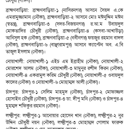
চৌধুরী (লাঙ্গল)।
ব্রাহ্মণবাড়িয়া: ব্রাহ্মণবাড়িয়া-১ (নাসিরনগর) আসনে সৈয়দ এ.কে
এমরামুজ্জামান (নৌকা), ব্রাহ্মণবাড়িয়া-২ আসনে মোঃ মঈনুদ্দিন মঈন
(স্বতন্ত্র), ব্রাহ্মণবাড়িয়া-৩ (সদর-বিজয়নগর) র.আ.ম উবায়দুল
মোকতাদির চৌধুরী (নৌকা), ব্রাহ্মণবাড়িয়া-৪ (কসবা-আখাউড়া)
আনিসুল হক (নৌকা), ব্রাহ্মণবাড়িয়া-৫ (নবীনগর) ফয়জুর রহমান বাদল
(নৌকা), ব্রাহ্মণবাড়িয়া-৬ (বাঞ্ছারামপুর) আসনে ক্যাপ্টেন অব. এ.বি
তাজুল ইসলাম (নৌকা)।
নোয়াখালী: নোয়াখালী-১ এইচ এম ইব্রাহীম (নৌকা), নোয়াখালী-২
মোরশেদ আলম (নৌকা), নোয়াখালী-৩ মামুনুর রশীদ কিরন (নৌকা),
নোয়াখালী-৪ একরামুল করিম চৌধুরী (নৌকা), নোয়াখালী-৫ ওবায়দুল
কাদের (নৌকা) ও নোয়াখালী-৬ মোহাম্মদ আলী (নৌকা)।
চাঁদপুর: চাঁদপুর-১ সেলিম মাহমুদ (নৌকা), চাঁদপুর-২ মোফাজ্জল
হোসাইন চৌধুরী (নৌকা), চাঁদপুর-৩ ডা. দীপু মনি (নৌকা) ও চাঁদপুর-৪
মুহম্মদ শফিকুর রহমান (নৌকা)।
লক্ষ্মীপুর: লক্ষ্মীপুর-১ আনোয়ার হোসেন খান (নৌকা), লক্ষ্মীপুর-২ নুর
উদ্দিন চৌধুরী নয়ন (নৌকা), লক্ষ্মীপুর-৩ মোহাম্মদ গোলাম ফারুক