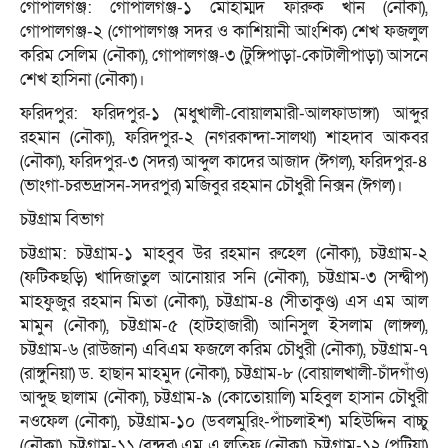
গোপালগঞ্জ: গোপালগঞ্জ-১ মোহাম্মদ ফারুক খান (নৌকা),
গোপালগঞ্জ-২ (গোপালগঞ্জ সদর ও কাশিয়ানী আংশিক) শেখ ফজলুল
করিম সেলিম (নৌকা), গোপালগঞ্জ-৩ (টুঙ্গিপাড়া-কোটালীপাড়া) আসনে
শেখ হাসিনা (নৌকা)।
ফরিদপুর: ফরিদপুর-১ (মধুখালী-বোয়ালমারী-আলফাডাঙ্গা) আব্দুর
রহমান (নৌকা), ফরিদপুর-২ (নগরকান্দা-সালথা) শাহদাব আকবর
(নৌকা), ফরিদপুর-৩ (সদর) আব্দুল কাদের আজাদ (ঈগল), ফরিদপুর-৪
(ভাংগা-চরভদ্রাসন-সদরপুর) মজিবুর রহমান চৌধুরী নিক্সন (ঈগল)।
চট্টগ্রাম বিভাগ
চট্টগ্রাম: চট্টগ্রাম-১ মাহবুব উর রহমান রুহেল (নৌকা), চট্টগ্রাম-২
(ফটিকছড়ি) খাদিজাতুল আনোয়ার সনি (নৌকা), চট্টগ্রাম-৩ (সন্দ্বীপ)
মাহফুজুর রহমান মিতা (নৌকা), চট্টগ্রাম-৪ (সীতাকুণ্ড) এস এম আল
মামুন (নৌকা), চট্টগ্রাম-৫ (হাটহাজারী) আনিসুল ইসলাম (লাঙ্গল),
চট্টগ্রাম-৬ (রাউজান) এবিএম ফজলে করিম চৌধুরী (নৌকা), চট্টগ্রাম-৭
(রাঙ্গুনিয়া) ড. হাছান মাহমুদ (নৌকা), চট্টগ্রাম-৮ (বোয়ালখালী-চাঁদগাঁও)
আব্দুছ ছালাম (নৌকা), চট্টগ্রাম-৯ (কোতোয়ালি) মহিবুল হাসান চৌধুরী
নওফেল (নৌকা), চট্টগ্রাম-১০ (ডবলমুরিং-পাঁচলাইশ) মহিউদ্দিন বাচ্চু
(নৌকা), চট্টগ্রাম-১১ (বন্দর) এম এ লতিফ (নৌকা), চট্টগ্রাম-১২ (পটিয়া)