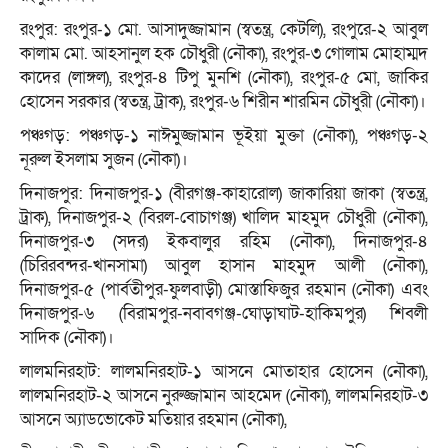
রংপুর: রংপুর-১ মো. আসাদুজ্জামান (স্বতন্ত্র, কেটলি), রংপুরে-২ আবুল
কালাম মো. আহসানুল হক চৌধুরী (নৌকা), রংপুর-৩ গোলাম মোহাম্মদ
কাদের (লাঙ্গল), রংপুর-৪ টিপু মুনশি (নৌকা), রংপুর-৫ মো, জাকির
হোসেন সরকার (স্বতন্ত্র, ট্রাক), রংপুর-৬ শিরীন শারমিন চৌধুরী (নৌকা)।
পঞ্চগড়: পঞ্চগড়-১ নাঈমুজ্জামান ভূইয়া মুক্তা (নৌকা), পঞ্চগড়-২
নূরুল ইসলাম সুজন (নৌকা)।
দিনাজপুর: দিনাজপুর-১ (বীরগঞ্জ-কাহারোল) জাকারিয়া জাকা (স্বতন্ত্র,
ট্রাক), দিনাজপুর-২ (বিরল-বোচাগঞ্জ) খালিদ মাহমুদ চৌধুরী (নৌকা),
দিনাজপুর-৩ (সদর) ইকবালুর রহিম (নৌকা), দিনাজপুর-৪
(চিরিরবন্দর-খানসামা) আবুল হাসান মাহমুদ আলী (নৌকা),
দিনাজপুর-৫ (পার্বতীপুর-ফুলবাড়ী) মোস্তাফিজুর রহমান (নৌকা) এবং
দিনাজপুর-৬ (বিরামপুর-নবাবগঞ্জ-ঘোড়াঘাট-হাকিমপুর) শিবলী
সাদিক (নৌকা)।
লালমনিরহাট: লালমনিরহাট-১ আসনে মোতাহার হোসেন (নৌকা),
লালমনিরহাট-২ আসনে নুরুজ্জামান আহমেদ (নৌকা), লালমনিরহাট-৩
আসনে অ্যাডভোকেট মতিয়ার রহমান (নৌকা),