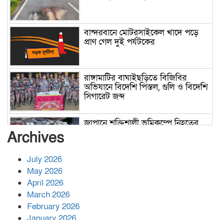
বান্দরবানে মোটরসাইকেল খাদে পড়ে
প্রাণ গেল দুই পর্যটকের
রাঙ্গামাটির বাঘাইছড়িতে বিজিবির
অভিযানে বিদেশি পিস্তল, গুলি ও বিদেশি
সিগারেট জব্দ
জাপানে শক্তিশালী ভূমিকম্পে নিহতের
সংখ্যা বেড়ে ৩৪
Archives
July 2026
রাশিয়ায় ক্যানসারের ভ্যাকসিন রোগীর
May 2026
শরীরে কার্যকরভাবে কাজ করছে, দাবি
April 2026
বিজ্ঞানীর
March 2026
February 2026
কাপ্তাই প্রেস ক্লাবের সভাপতি মাহফুজ,
January 2026