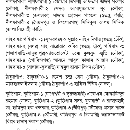
নীলফামারী: নীলফামারী-১ (ডোমার-ডিমলা) আফতাব উদ্দিন সরকার
(নৌকা), নীলফামারী-২ (সদর) আসাদুজ্জামান নুর (নৌকা),
নীলফামারী-৩ (জলঢাকা) সাদ্দাম হোসেন পাভেল (স্বতন্ত্র, কাঁচি),
নীলফামারী-৪ (সৈয়দপুর ও কিশোরগঞ্জ) সিদ্দিকুল আলম সিদ্দিক
(জাপা বিদ্রোহী, কাঁচি)।
গাইবান্ধা: গাইবান্ধা-১ (সুন্দরগঞ্জ) আব্দুল্লাহ নাহিদ নিগার (স্বতন্ত্র, ঢেঁকি),
গাইবান্ধা-২ (সদর) শাহ সারোয়ার কবির (স্বতন্ত্র, ট্রাক), গাইবান্ধা-৩
(পলাশবাড়ি-সাদুল্লাপুর)অ্যাডভোকেট উম্মে কুলসুম স্মৃতি (নৌকা),
গাইবান্ধা-৪ (গোবিন্দগঞ্জ) আসনে আবুল কালাম আজাদ (নৌকা),
গাইবান্ধা-৫ (সাঘাটা-ফুলছড়ি) মাহমুদ হাসান রিপন (নৌকা)।
ঠাকুরগাঁও: ঠাকুরগাঁও-১ রমেশ চন্দ্র সেন (নৌকা), ঠাকুরগাঁও-২
মাজহারুল ইসলাম (নৌকা) ঠাকুরগাঁও-৩ হাফিজ উদ্দিন (লাঙ্গল)।
কুড়িগ্রাম: কুড়িগ্রাম-১ (নাগেশ্বরী ও ভূরুঙ্গামারী) একেএম মোস্তাফিজুর
রহমান (লাঙ্গল), কুড়িগ্রাম-২ (কুড়িগ্রাম সদর, ফুলবাড়ী ও রাজারহাট)
ডা. হামিদুল হক খন্দকার, কুড়িগ্রাম-৩ (উলিপুর) সৌমেন্দ্র প্রসাদ পান্ডে
(নৌকা), কুড়িগ্রাম-৪ (রৌমারী, রাজিবপুর ও চিলমারী) অ্যাডভোকেট
বিপ্লব হাসান পলাশ (নৌকা)।