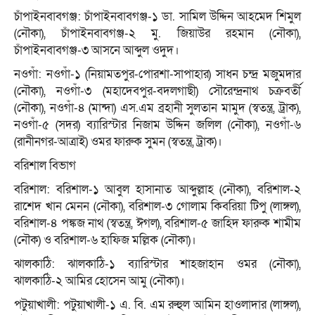
চাঁপাইনবাবগঞ্জ: চাঁপাইনবাবগঞ্জ-১ ডা. সামিল উদ্দিন আহমেদ শিমুল
(নৌকা), চাঁপাইনবাবগঞ্জ-২ মু. জিয়াউর রহমান (নৌকা),
চাঁপাইনবাবগঞ্জ-৩ আসনে আব্দুল ওদুদ।
নওগাঁ: নওগাঁ-১ (নিয়ামতপুর-পোরশা-সাপাহার) সাধন চন্দ্র মজুমদার
(নৌকা), নওগাঁ-৩ (মহাদেবপুর-বদলগাছী) সৌরেন্দ্রনাথ চক্রবর্তী
(নৌকা), নওগাঁ-৪ (মান্দা) এস.এম ব্রহানী সুলতান মামুদ (স্বতন্ত্র, ট্রাক),
নওগাঁ-৫ (সদর) ব্যারিস্টার নিজাম উদ্দিন জলিল (নৌকা), নওগাঁ-৬
(রানীনগর-আত্রাই) ওমর ফারুক সুমন (স্বতন্ত্র, ট্রাক)।
বরিশাল বিভাগ
বরিশাল: ব‌রিশাল-১ আবুল হাসানাত আব্দুল্লাহ (নৌকা), ব‌রিশাল-২
রা‌শেদ খান মেনন (নৌকা), ব‌রিশাল-৩ গোলাম কিব‌রিয়া টিপু (লাঙ্গল),
ব‌রিশাল-৪ পঙ্কজ নাথ (স্বতন্ত্র, ঈগল), ব‌রিশাল-৫ জা‌হিদ ফারুক শামীম
(নৌক) ও ব‌রিশাল-৬ হা‌ফিজ ম‌ল্লিক (নৌকা)।
ঝালকাঠি: ঝালকাঠি-১ ব্যারিস্টার শাহজাহান ওমর (নৌকা),
ঝালকাঠি-২ আমির হোসেন আমু (নৌকা)।
পটুয়াখালী: পটুয়াখালী-১ এ. বি. এম রুহুল আমিন হাওলাদার (লাঙ্গল),