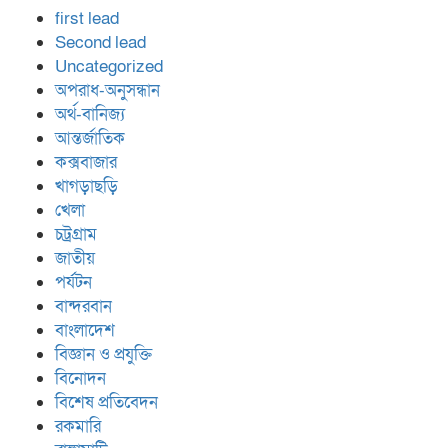
first lead
Second lead
Uncategorized
অপরাধ-অনুসন্ধান
অর্থ-বানিজ্য
আন্তর্জাতিক
কক্সবাজার
খাগড়াছড়ি
খেলা
চট্রগ্রাম
জাতীয়
পর্যটন
বান্দরবান
বাংলাদেশ
বিজ্ঞান ও প্রযুক্তি
বিনোদন
বিশেষ প্রতিবেদন
রকমারি