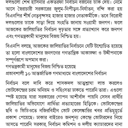
দলগুলো শেখ হাসিনার একতরফা নির্বাচন বর্জনের ডাক দেয়। নেমে
আসে স্বৈরাচারী সরকারের জুলুম-নিপীড়ন-নির্যাতন, বন্দি করা হয়
বিএনপির শীর্ষ নেতৃবৃন্দসহ হাজার হাজার নেতাকর্মীকে। তবে বিরোধী
দলগুলোর ডাকে সাড়া দিয়ে সংহতি জানায় সংগ্রামী জনগণ। ফলে
আজকের জালিয়াতির নির্বাচন দৃঢ়তার সঙ্গে প্রত্যাখ্যান করে জনগণ
এবং গণতন্ত্রকামী মানুষের বিজয় নিশ্চিত হয়।
বিএনপি বলছে, আজকের জালিয়াতির নির্বাচনে যেটি উন্মোচিত হয়েছে
তা হলো বাংলাদেশের জনগণের গণতান্ত্রিক আকাঙ্ক্ষা ও উদ্দীপনাকে
সম্পূর্ণরূপে অপমান করা।
গণতন্ত্রকামী মানুষের বিজয় নিশ্চিত হয়েছে
প্রভাবশালী ১০ আন্তর্জাতিক গণমাধ্যমে বাংলাদেশের নির্বাচন
নির্বাচন বলে দাবি করে শাসকদল আত্মশ্লাঘা লাভ করলেও
ভোটকেন্দ্রের চরম অনিয়ম ও সহিংসতা ঢাকতে পারেনি তারা। এগুলো
স্পষ্ট হয়েছে যারা সরকারের গোপন আশীর্বাদ পায়নি সেসব প্রার্থীর
জালিয়াতির অভিযোগে প্রার্থিতা প্রত্যাহারের হিড়িকে। ভোটকেন্দ্রের
ছবি ও ভিডিওতে নজিরবিহীন ভোট কেলেঙ্কারির খবর প্রতিমুহূর্তে
প্রকাশ পেয়েছে। ঢাকার বাইরেও জনশূন্য কেন্দ্রে ভোটারদের নিয়ে
আসতে পারেনি সরকার, নির্বাচন কমিশন ও দলীয় ক্যাডারদের নানা