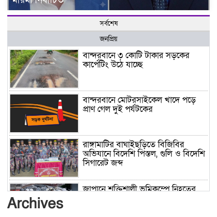
মারমা নির্বাচিত
সর্বশেষ
জনপ্রিয়
বান্দরবানে ৩ কোটি টাকার সড়কের
কার্পেটিং উঠে যাচ্ছে
বান্দরবানে মোটরসাইকেল খাদে পড়ে
প্রাণ গেল দুই পর্যটকের
রাঙ্গামাটির বাঘাইছড়িতে বিজিবির
অভিযানে বিদেশি পিস্তল, গুলি ও বিদেশি
সিগারেট জব্দ
জাপানে শক্তিশালী ভূমিকম্পে নিহতের
সংখ্যা বেড়ে ৩৪
Archives