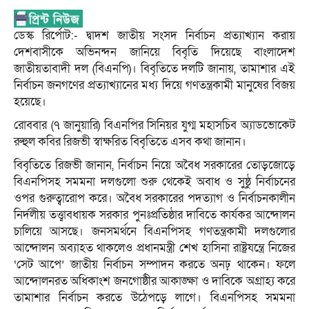
ডেস্ক রির্পোট:- দ্বাদশ জাতীয় সংসদ নির্বাচন প্রত্যাখ্যান করায়
দেশবাসীকে অভিনন্দন জানিয়ে বিবৃতি দিয়েছে বাংলাদেশ
জাতীয়তাবাদী দল (বিএনপি)। বিবৃতিতে দলটি জানায়, তামাশার এই
নির্বাচন জনগণের প্রত্যাখ্যানের মধ্য দিয়ে গণতন্ত্রকামী মানুষের বিজয়
হয়েছে।
রোববার (৭ জানুয়ারি) বিএনপির সিনিয়র যুগ্ম মহাসচিব অ্যাডভোকেট
রুহুল কবির রিজভী স্বাক্ষরিত বিবৃতিতে এসব কথা জানান।
বিবৃতিতে রিজভী জানান, নির্বাচন নিয়ে অবৈধ সরকারের তোড়জোড়ে
বিএনপিসহ সমমনা দলগুলো শুরু থেকেই অবাধ ও সুষ্ঠু নির্বাচনের
ওপর গুরুত্বারোপ করে। অবৈধ সরকারের পদত্যাগ ও নির্বাচনকালীন
নির্দলীয় তত্ত্বাবধায়ক সরকার পুনঃপ্রতিষ্ঠার দাবিতে কার্যকর আন্দোলন
চালিয়ে আসছে। জনসমর্থনে বিএনপিসহ গণতন্ত্রকামী দলগুলোর
আন্দোলন অব্যাহত থাকলেও প্রধানমন্ত্রী শেখ হাসিনা রাষ্ট্রযন্ত্রে নিজের
‘সেট আপে’ জাতীয় নির্বাচন সম্পাদন করতে অনঢ় থাকেন। ফলে
আন্দোলনরত অধিকাংশ জনগোষ্ঠীর আকাঙ্ক্ষা ও দাবিকে অগ্রাহ্য করে
তামাশার নির্বাচন করতে উঠেপড়ে লাগে। বিএনপিসহ সমমনা