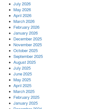
July 2026
রাশিয়ায় ক্যানসারের ভ্যাকসিন রোগীর
May 2026
শরীরে কার্যকরভাবে কাজ করছে, দাবি
April 2026
বিজ্ঞানীর
March 2026
February 2026
কাপ্তাই প্রেস ক্লাবের সভাপতি মাহফুজ,
January 2026
সম্পাদক রিপন মারমা নির্বাচিত
December 2025
November 2025
October 2025
মালয়েশিয়ার প্রধানমন্ত্রীকে চিঠি দেয়ার
September 2025
পর ফোন তারেক রহমানের,গ্যাস সঙ্কট
মোকাবিলায় সহায়তার আশ্বাস
August 2025
July 2025
June 2025
২২১ কোটি টাকা বেড়েছে রেলের আয়,
কীভাবে?
May 2025
April 2025
March 2025
এক বিলিয়ন ডলার বিনিয়োগ হবে
February 2025
আনোয়ারায়
January 2025