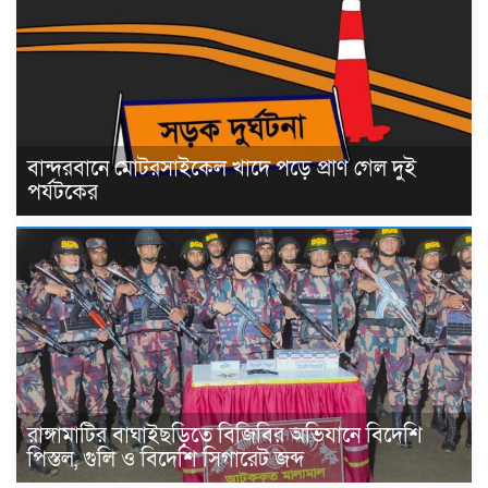
বান্দরবানে মোটরসাইকেল খাদে পড়ে প্রাণ গেল দুই
পর্যটকের
রাঙ্গামাটির বাঘাইছড়িতে বিজিবির অভিযানে বিদেশি
পিস্তল, গুলি ও বিদেশি সিগারেট জব্দ