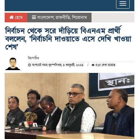
Toggle
naviga
হোম
বাংলাদেশ
,
রাজনীতি
,
শিরোনাম
নির্বাচন থেকে সরে দাঁড়িয়ে বিএনএম প্রার্থী
বললেন, ‘নির্বাচনি দাওয়াতে এসে দেখি খাওয়া
শেষ’
রিপোর্টার
আপডেট সময় বৃহস্পতিবার, ৪ জানুয়ারী, ২০২৪
৫১৫ দেখা হয়েছে