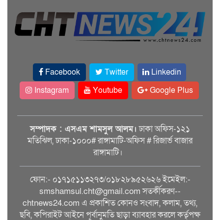
Facebook
Twitter
Linkedin
Instagram
Youtube
Google Plus
সম্পাদক : এসএম শামসুল আলম।
ঢাকা অফিস-১২১
মতিঝিল, ঢাকা-১০০০# রাঙ্গামাটি-অফিস # রিজার্ভ বাজার
রাঙ্গামাটি।
ফোন:- ০১৭১৫১১৩২৭৩/০১৮২৮৯৫২৬২৬ ইমেইল:-
smshamsul.cht@gmail.com সতর্কীকরণ--
chtnews24.com এ প্রকাশিত কোনও সংবাদ, কলাম, তথ্য,
ছবি, কপিরাইট আইনে পূর্বানুমতি ছাড়া ব্যাবহার করলে কর্তৃপক্ষ