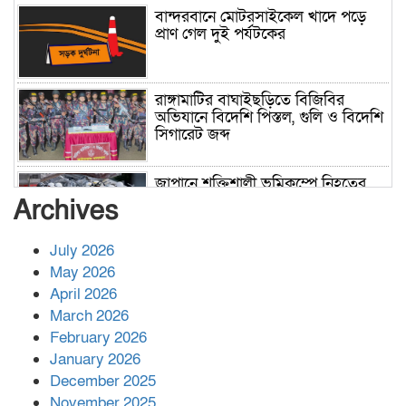
বান্দরবানে মোটরসাইকেল খাদে পড়ে
প্রাণ গেল দুই পর্যটকের
রাঙ্গামাটির বাঘাইছড়িতে বিজিবির
অভিযানে বিদেশি পিস্তল, গুলি ও বিদেশি
সিগারেট জব্দ
জাপানে শক্তিশালী ভূমিকম্পে নিহতের
সংখ্যা বেড়ে ৩৪
Archives
July 2026
রাশিয়ায় ক্যানসারের ভ্যাকসিন রোগীর
May 2026
শরীরে কার্যকরভাবে কাজ করছে, দাবি
April 2026
বিজ্ঞানীর
March 2026
February 2026
কাপ্তাই প্রেস ক্লাবের সভাপতি মাহফুজ,
January 2026
সম্পাদক রিপন মারমা নির্বাচিত
December 2025
November 2025