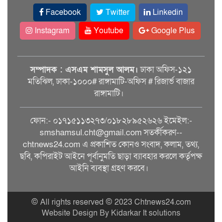
Facebook
Twitter
Linkedin
Instagram
Youtube
Google Plus
সম্পাদক : এসএম শামসুল আলম।
ঢাকা অফিস-১২১
মতিঝিল, ঢাকা-১০০০# রাঙ্গামাটি-অফিস # রিজার্ভ বাজার
রাঙ্গামাটি।
ফোন:- ০১৭১৫১১৩২৭৩/০১৮২৮৯৫২৬২৬ ইমেইল:-
smshamsul.cht@gmail.com সতর্কীকরণ--
chtnews24.com এ প্রকাশিত কোনও সংবাদ, কলাম, তথ্য,
ছবি, কপিরাইট আইনে পূর্বানুমতি ছাড়া ব্যাবহার করলে কর্তৃপক্ষ
আইনি ব্যবস্থা গ্রহণ করবে।
© All rights reserved © 2023 Chtnews24.com
Website Design By Kidarkar It solutions