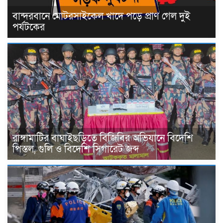
বান্দরবানে মোটরসাইকেল খাদে পড়ে প্রাণ গেল দুই
পর্যটকের
রাঙ্গামাটির বাঘাইছড়িতে বিজিবির অভিযানে বিদেশি
পিস্তল, গুলি ও বিদেশি সিগারেট জব্দ