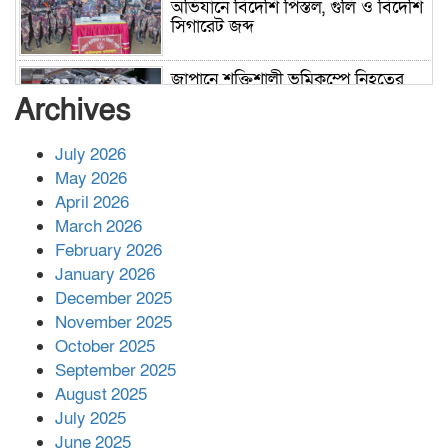
অভিযানে বিদেশি পিস্তল, গুলি ও বিদেশি
সিগারেট জব্দ
জাপানে শক্তিশালী ভূমিকম্পে নিহতের
সংখ্যা বেড়ে ৩৪
Archives
July 2026
রাশিয়ায় ক্যানসারের ভ্যাকসিন রোগীর
May 2026
শরীরে কার্যকরভাবে কাজ করছে, দাবি
April 2026
বিজ্ঞানীর
March 2026
February 2026
কাপ্তাই প্রেস ক্লাবের সভাপতি মাহফুজ,
January 2026
সম্পাদক রিপন মারমা নির্বাচিত
December 2025
November 2025
October 2025
মালয়েশিয়ার প্রধানমন্ত্রীকে চিঠি দেয়ার
September 2025
পর ফোন তারেক রহমানের,গ্যাস সঙ্কট
মোকাবিলায় সহায়তার আশ্বাস
August 2025
July 2025
June 2025
২২১ কোটি টাকা বেড়েছে রেলের আয়,