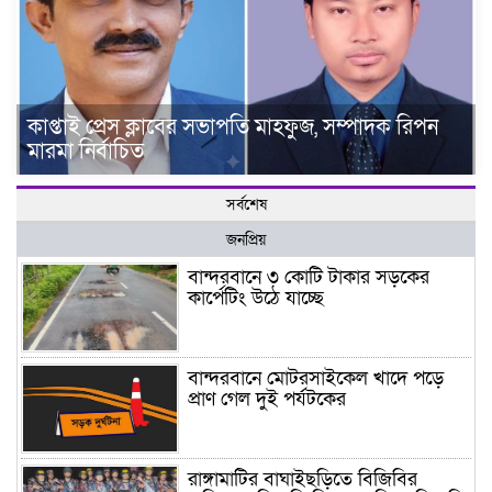
কাপ্তাই প্রেস ক্লাবের সভাপতি মাহফুজ, সম্পাদক রিপন
মারমা নির্বাচিত
সর্বশেষ
জনপ্রিয়
বান্দরবানে ৩ কোটি টাকার সড়কের
কার্পেটিং উঠে যাচ্ছে
বান্দরবানে মোটরসাইকেল খাদে পড়ে
প্রাণ গেল দুই পর্যটকের
রাঙ্গামাটির বাঘাইছড়িতে বিজিবির