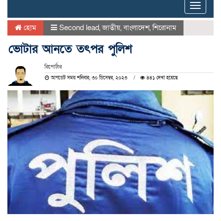
Toggle
naviga
হোম
Second lead
,
জাতীয়
,
বাংলাদেশ
,
শিরোনাম
ভোটার আনতে তৎপর পুলিশ
রিপোর্টার
আপডেট সময় শনিবার, ৩০ ডিসেম্বর, ২০২৩
৪৪১ দেখা হয়েছে