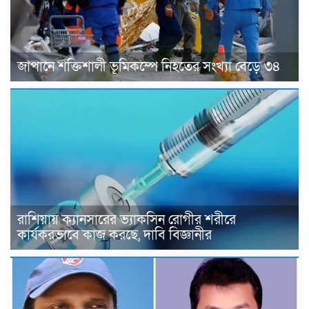
জাপানে শক্তিশালী ভূমিকম্পে নিহতের সংখ্যা বেড়ে ৩৪
রাশিয়ায় ক্যানসারের ভ্যাকসিন রোগীর শরীরে
কার্যকরভাবে কাজ করছে, দাবি বিজ্ঞানীর