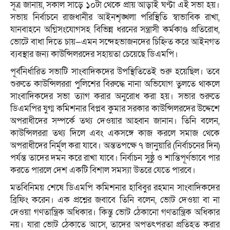
সূত্র জানায়, সকাল সাড়ে ১০টা থেকে প্রায় আড়াই ঘণ্টা এই সভা হয়।
সভায় নির্বাচনে রাজধানীর আইনশৃঙ্খলা পরিস্থিতি স্বাভাবিক রাখা,
যানবাহনে অগ্নিসংযোগসহ বিভিন্ন ধরনের সন্ত্রাসী কর্মকাণ্ড প্রতিরোধ,
ভোটে বাধা দিতে চায়—এমন সন্দেহভাজনদের চিহ্নিত করে আইনগত
ব্যবস্থার জন্য কাউন্সিলরদের সহায়তা চেয়েছে ডিএমপি।
পূর্বনির্ধারিত সভাটি সাংবাদিকদের উপস্থিতিতেই শুরু হয়েছিল। তবে
শুরুতে কাউন্সিলররা পুলিশের বিরুদ্ধে নানা অভিযোগ তুলতে থাকলে
সাংবাদিকদের সভা ত্যাগ করার অনুরোধ করা হয়। সভার শুরুতে
ডিএমপির যুগ্ম কমিশনার বিপ্লব কুমার সরকার কাউন্সিলরদের উদ্দেশে
অপরাধীদের সম্পর্কে তথ্য দেওয়ার আহ্বান জানান। তিনি বলেন,
কাউন্সিলররা তথ্য দিলে এবং একসঙ্গে কাজ করলে সমাজ থেকে
অপরাধীদের নির্মূল করা যাবে। অন্ততপক্ষে ৭ জানুয়ারি (নির্বাচনের দিন)
পর্যন্ত তাদের দমন করে রাখা যাবে। নির্বাচন সুষ্ঠু ও শান্তিপূর্ণভাবে পার
করতে পারলে দেশ একটি বিশাল সমস্যা উতরে যেতে পারবে।
মতবিনিময় শেষে ডিএমপি কমিশনার হাবিবুর রহমান সাংবাদিকদের
ব্রিফিং করেন। এক প্রশ্নের জবাবে তিনি বলেন, ভোট দেওয়া বা না
দেওয়া গণতান্ত্রিক অধিকার। কিন্তু ভোট ঠেকানো গণতান্ত্রিক অধিকার
নয়। যারা ভোট ঠেকাতে আসে, তাদের অপতৎপরতা প্রতিহত করার