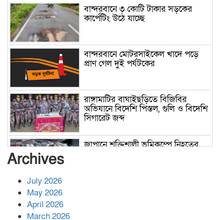
বান্দরবানে ৩ কোটি টাকার সড়কের
কার্পেটিং উঠে যাচ্ছে
বান্দরবানে মোটরসাইকেল খাদে পড়ে
প্রাণ গেল দুই পর্যটকের
রাঙ্গামাটির বাঘাইছড়িতে বিজিবির
অভিযানে বিদেশি পিস্তল, গুলি ও বিদেশি
সিগারেট জব্দ
জাপানে শক্তিশালী ভূমিকম্পে নিহতের
সংখ্যা বেড়ে ৩৪
Archives
July 2026
রাশিয়ায় ক্যানসারের ভ্যাকসিন রোগীর
May 2026
শরীরে কার্যকরভাবে কাজ করছে, দাবি
April 2026
বিজ্ঞানীর
March 2026