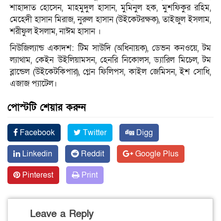
শাহাদাত হোসেন, মাহমুদুল হাসান, মুমিনুল হক, মুশফিকুর রহিম,
মেহেদী হাসান মিরাজ, নুরুল হাসান (উইকেটরক্ষক), তাইজুল ইসলাম,
শরীফুল ইসলাম, নাঈম হাসান ।
নিউজিল্যান্ড একাদশ: টিম সাউদি (অধিনায়ক), ডেভন কনওয়ে, টম
ল্যাথাম, কেইন উইলিয়ামসন, হেনরি নিকোলস, ড্যারিল মিচেল, টম
ব্লান্ডেল (উইকেটকিপার), গ্লেন ফিলিপস, কাইল জেমিসন, ইশ সোধি,
এজাজ প্যাটেল।
পোস্টটি শেয়ার করুন
Facebook
Twitter
Digg
Linkedin
Reddit
Google Plus
Pinterest
Print
Leave a Reply