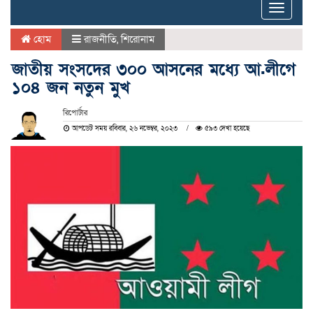
Toggle
naviga
হোম
রাজনীতি
,
শিরোনাম
জাতীয় সংসদের ৩০০ আসনের মধ্যে আ.লীগে
১০৪ জন নতুন মুখ
রিপোর্টার
আপডেট সময় রবিবার, ২৬ নভেম্বর, ২০২৩
৫৯৩ দেখা হয়েছে