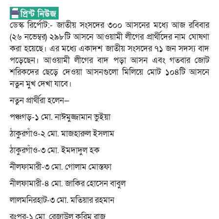
ডেস্ক রির্পোট:- জাতীয় সংসদের ৩০০ আসনের মধ্যে আজ রবিবার
(২৬ নভেম্বর) ২৯৮টি আসনে আওয়ামী লীগের প্রার্থীদের নাম ঘোষণা
করা হয়েছে। এর মধ্যে একাদশ জাতীয় সংসদের ৭১ জন সদস্য বাদ
পড়েছেন। আওয়ামী লীগের বাদ পড়া আসন এবং গতবার জোট
শরিকদের ছেড়ে দেওয়া আসনগুলো মিলিয়ে মোট ১০৪টি আসনে
নতুন মুখ দেখা যাবে।
নতুন প্রার্থীরা হলেন—
পঞ্চগড়-১ মো. নাঈমুজ্জামান ভুইয়া
ঠাকুরগাঁও-২ মো. মাজহারুল ইসলাম
ঠাকুরগাঁও-৩ মো. ইমদাদুল হক
নীলফামারী-৩ মো. গোলাম মোস্তফা
নীলফামারী-৪ মো. জাকির হোসেন বাবুল
লালমনিরহাট-৩ মো. মতিয়ার রহমান
রংপুর-১ মো. রেজাউল করিম রাজু