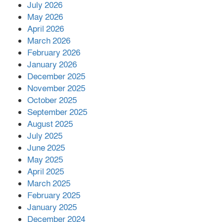
July 2026
রাশিয়ায় ক্যানসারের ভ্যাকসিন রোগীর
May 2026
শরীরে কার্যকরভাবে কাজ করছে, দাবি
April 2026
বিজ্ঞানীর
March 2026
February 2026
কাপ্তাই প্রেস ক্লাবের সভাপতি মাহফুজ,
January 2026
সম্পাদক রিপন মারমা নির্বাচিত
December 2025
November 2025
October 2025
মালয়েশিয়ার প্রধানমন্ত্রীকে চিঠি দেয়ার
September 2025
পর ফোন তারেক রহমানের,গ্যাস সঙ্কট
মোকাবিলায় সহায়তার আশ্বাস
August 2025
July 2025
June 2025
২২১ কোটি টাকা বেড়েছে রেলের আয়,
কীভাবে?
May 2025
April 2025
March 2025
এক বিলিয়ন ডলার বিনিয়োগ হবে
February 2025
আনোয়ারায়
January 2025
December 2024