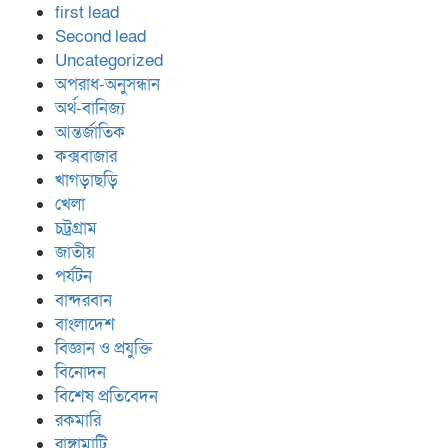
first lead
Second lead
Uncategorized
অপরাধ-অনুসন্ধান
অর্থ-বানিজ্য
আন্তর্জাতিক
কক্সবাজার
খাগড়াছড়ি
খেলা
চট্রগ্রাম
জাতীয়
পর্যটন
বান্দরবান
বাংলাদেশ
বিজ্ঞান ও প্রযুক্তি
বিনোদন
বিশেষ প্রতিবেদন
রকমারি
রাঙ্গামাটি