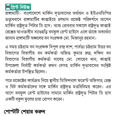
রাঙ্গামাটি:- বাংলাদেশে মার্কিন দূতাবাসের অর্থায়ন ও ইউএনডিপির
তত্ত্বাবধানে রাঙ্গামাটির কাপ্তাইয়ে চলমান প্রজেক্ট পরিদর্শনে আসেন
মার্কিন রাষ্ট্রদূত পিটার ডি হাস। আজ রোববার সকালে রাষ্ট্রদূত কাপ্তাই
রেঞ্জের আওতাধীন ব্যাঙছড়ি বনফুল রেস্ট হাউসে এলে তাঁকে অভ্যর্থনা
জানান রাঙ্গামাটি অঞ্চলের বন সংরক্ষক মো. মিজানুর রহমান।
এ সময় চট্টগ্রাম বন সংরক্ষক বিপুল চন্দ্র দাশ, পার্বত্য চট্টগ্রাম উত্তর বন
বিভাগের বিভাগীয় বন কর্মকর্তা অজিত কুমার রুদ্র, দক্ষিণ বন
বিভাগের বিভাগীয় কর্মকর্তা সালেহ মো. শোয়েব খান, কাপ্তাই
উপজেলা নির্বাহী কর্মকর্তা রুমন দেসহ মার্কিন দূতাবাসের সংশ্লিষ্ট
কর্মকর্তারা উপস্থিত ছিলেন।
পরে প্রজেক্টের কার্যক্রম নিয়ে স্থানীয় ডিভিশনাল ফরেস্ট অফিসার, রেঞ্জ
ও বিট কর্মকর্তাদের সঙ্গে মার্কিন রাষ্ট্রদূত মতবিনিময় করেন। এর
আগে বনফুল রেস্ট হাউসের সামনে মার্কিন রাষ্ট্রদূত পিটার ডি হাস
একটি বকুল ফুলের চারা রোপণ করেন।
পোস্টটি শেয়ার করুন