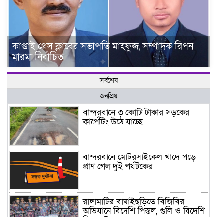
কাপ্তাই প্রেস ক্লাবের সভাপতি মাহফুজ, সম্পাদক রিপন
মারমা নির্বাচিত
সর্বশেষ
জনপ্রিয়
বান্দরবানে ৩ কোটি টাকার সড়কের
কার্পেটিং উঠে যাচ্ছে
বান্দরবানে মোটরসাইকেল খাদে পড়ে
প্রাণ গেল দুই পর্যটকের
রাঙ্গামাটির বাঘাইছড়িতে বিজিবির
অভিযানে বিদেশি পিস্তল, গুলি ও বিদেশি