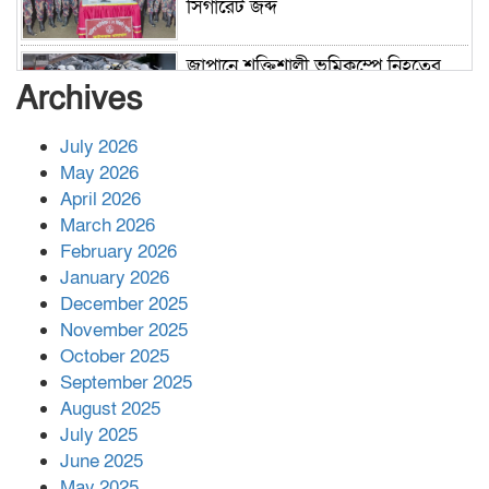
সিগারেট জব্দ
জাপানে শক্তিশালী ভূমিকম্পে নিহতের
সংখ্যা বেড়ে ৩৪
Archives
July 2026
রাশিয়ায় ক্যানসারের ভ্যাকসিন রোগীর
May 2026
শরীরে কার্যকরভাবে কাজ করছে, দাবি
April 2026
বিজ্ঞানীর
March 2026
February 2026
কাপ্তাই প্রেস ক্লাবের সভাপতি মাহফুজ,
January 2026
সম্পাদক রিপন মারমা নির্বাচিত
December 2025
November 2025
October 2025
মালয়েশিয়ার প্রধানমন্ত্রীকে চিঠি দেয়ার
September 2025
পর ফোন তারেক রহমানের,গ্যাস সঙ্কট
মোকাবিলায় সহায়তার আশ্বাস
August 2025
July 2025
June 2025
২২১ কোটি টাকা বেড়েছে রেলের আয়,
কীভাবে?
May 2025