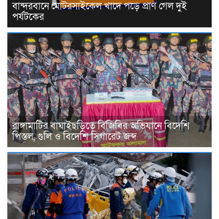
বান্দরবানে মোটরসাইকেল খাদে পড়ে প্রাণ গেল দুই
পর্যটকের
রাঙ্গামাটির বাঘাইছড়িতে বিজিবির অভিযানে বিদেশি
পিস্তল, গুলি ও বিদেশি সিগারেট জব্দ