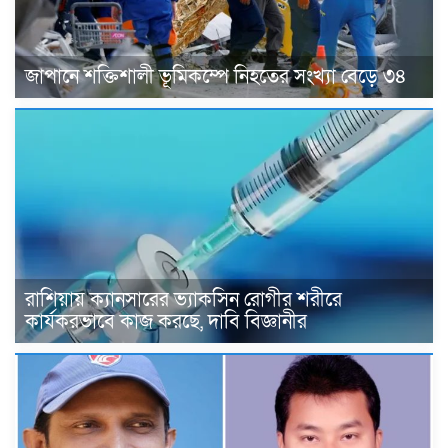
জাপানে শক্তিশালী ভূমিকম্পে নিহতের সংখ্যা বেড়ে ৩৪
রাশিয়ায় ক্যানসারের ভ্যাকসিন রোগীর শরীরে
কার্যকরভাবে কাজ করছে, দাবি বিজ্ঞানীর