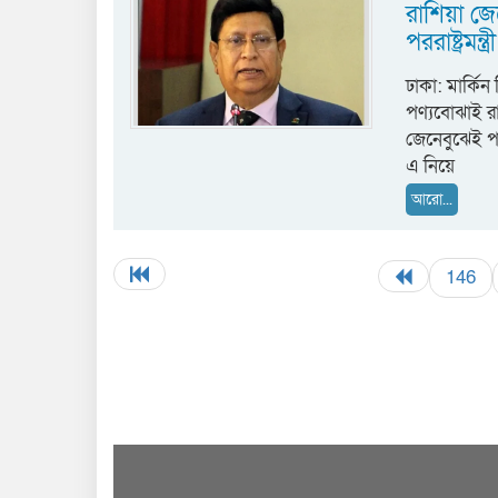
রাশিয়া জে
পররাষ্ট্রমন্ত্রী
ঢাকা: মার্কিন
পণ্যবোঝাই র
জেনেবুঝেই পা
এ নিয়ে
আরো...
146