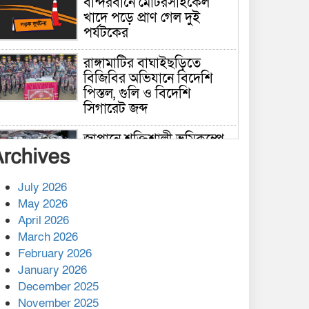
বান্দরবানে মোটরসাইকেল
খাদে পড়ে প্রাণ গেল দুই
পর্যটকের
রাঙ্গামাটির বাঘাইছড়িতে
বিজিবির অভিযানে বিদেশি
পিস্তল, গুলি ও বিদেশি
সিগারেট জব্দ
জাপানে শক্তিশালী ভূমিকম্পে
Archives
নিহতের সংখ্যা বেড়ে ৩৪
July 2026
রাশিয়ায় ক্যানসারের ভ্যাকসিন
May 2026
রোগীর শরীরে কার্যকরভাবে
April 2026
কাজ করছে, দাবি বিজ্ঞানীর
March 2026
February 2026
কাপ্তাই প্রেস ক্লাবের সভাপতি
মাহফুজ, সম্পাদক রিপন মারমা
January 2026
নির্বাচিত
December 2025
November 2025