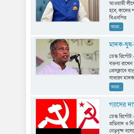
আওয়ামী লীগের
হবে, কাদের 
বিএনপির
আরো...
মাদক-ঘুষ-দ
ডেস্ক রির্পো
বক্তব্য রাখে
প্রেসক্লাবে 
সাধারণ মাদক, 
আরো...
গ্যাসের দা
ডেস্ক রির্পোট
প্রতিবাদ ও নি
নেতৃবৃন্দ বলেছ