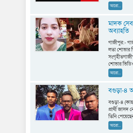
আরো...
মাদক সেবন
অব্যাহতি
গাজীপুর:- গ
লতা শোভার ভ
সংগৃহীতগাজী
শোভার ভিডি
আরো...
বগুড়া-৪ 
বগুড়া-৪ (কাহ
প্রার্থী জাস
তিনি পেয়েছ
আরো...