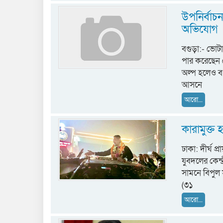
উপনির্বাচ
অভিযোগ
বগুড়া:- ভোট
পার করেছেন ভ
অল্প হলেও বগু
আসনে
আরো...
কারামুক্ত
ঢাকা: দীর্ঘ 
যুবদলের কেন্
সামনে বিপুল 
(৩১
আরো...