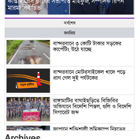
কাপ্তাই প্রেস ক্লাবের সভাপতি মাহফুজ, সম্পাদক রিপন
মারমা নির্বাচিত
সর্বশেষ
জনপ্রিয়
বান্দরবানে ৩ কোটি টাকার সড়কের
কার্পেটিং উঠে যাচ্ছে
বান্দরবানে মোটরসাইকেল খাদে পড়ে
প্রাণ গেল দুই পর্যটকের
রাঙ্গামাটির বাঘাইছড়িতে বিজিবির
অভিযানে বিদেশি পিস্তল, গুলি ও বিদেশি
সিগারেট জব্দ
জাপানে শক্তিশালী ভূমিকম্পে নিহতের
সংখ্যা বেড়ে ৩৪
Archives