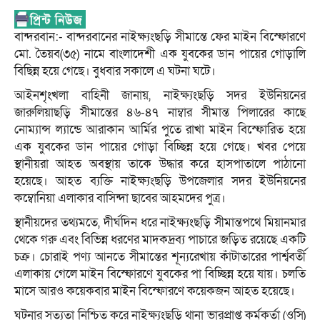
বান্দরবান:- বান্দরবানের নাইক্ষ্যংছড়ি সীমান্তে ফের মাইন বিস্ফোরণে
মো. তৈয়ব(৩৫) নামে বাংলাদেশী এক যুবকের ডান পায়ের গোড়ালি
বিছিন্ন হয়ে গেছে। বুধবার সকালে এ ঘটনা ঘটে।
আইনশৃংখলা বাহিনী জানায়, নাইক্ষ্যংছড়ি সদর ইউনিয়নের
জারুলিয়াছড়ি সীমান্তের ৪৬-৪৭ নাম্বার সীমান্ত পিলারের কাছে
নোম্যান্স ল্যান্ডে আরাকান আর্মির পুতে রাখা মাইন বিস্ফোরিত হয়ে
এক যুবকের ডান পায়ের গোড়া বিচ্ছিন্ন হয়ে গেছে। খবর পেয়ে
স্থানীয়রা আহত অবস্থায় তাকে উদ্ধার করে হাসপাতালে পাঠানো
হয়েছে। আহত ব্যক্তি নাইক্ষ্যংছড়ি উপজেলার সদর ইউনিয়নের
কম্বোনিয়া এলাকার বাসিন্দা ছাবের আহমদের পুত্র।
স্থানীয়দের তথ্যমতে, দীর্ঘদিন ধরে নাইক্ষ্যংছড়ি সীমান্তপথে মিয়ানমার
থেকে গরু এবং বিভিন্ন ধরণের মাদকদ্রব্য পাচারে জড়িত রয়েছে একটি
চক্র। চোরাই পণ্য আনতে সীমান্তের শূন্যরেখায় কাঁটাতারের পার্শ্ববর্তী
এলাকায় গেলে মাইন বিস্ফোরণে যুবকের পা বিচ্ছিন্ন হয়ে যায়। চলতি
মাসে আরও কয়েকবার মাইন বিস্ফোরণে কয়েকজন আহত হয়েছে।
ঘটনার সত্যতা নিশ্চিত করে নাইক্ষ্যংছড়ি থানা ভারপ্রাপ্ত কর্মকর্তা (ওসি)