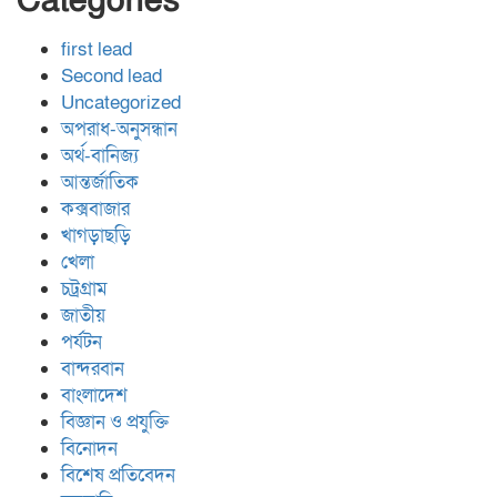
Categories
first lead
Second lead
Uncategorized
অপরাধ-অনুসন্ধান
অর্থ-বানিজ্য
আন্তর্জাতিক
কক্সবাজার
খাগড়াছড়ি
খেলা
চট্রগ্রাম
জাতীয়
পর্যটন
বান্দরবান
বাংলাদেশ
বিজ্ঞান ও প্রযুক্তি
বিনোদন
বিশেষ প্রতিবেদন