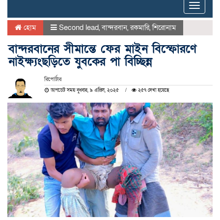
Toggle
naviga
হোম
Second lead
,
বান্দরবান
,
রকমারি
,
শিরোনাম
বান্দরবানের সীমান্তে ফের মাইন বিস্ফোরণে
নাইক্ষ্যংছড়িতে যুবকের পা বিচ্ছিন্ন
রিপোর্টার
আপডেট সময় বুধবার, ৯ এপ্রিল, ২০২৫
২৫৭ দেখা হয়েছে