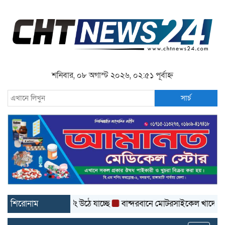
শনিবার, ০৮ অগাস্ট ২০২৬, ০২:৫১ পূর্বাহ্ন
সার্চ
র সড়কের কার্পেটিং উঠে যাচ্ছে
শিরোনাম
বান্দরবানে মোটরসাইকেল খাদে পড়ে প্রা