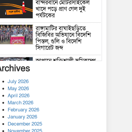
বান্দরবানে মোটরসাইকেল
খাদে পড়ে প্রাণ গেল দুই
পর্যটকের
রাঙ্গামাটির বাঘাইছড়িতে
বিজিবির অভিযানে বিদেশি
পিস্তল, গুলি ও বিদেশি
সিগারেট জব্দ
জাপানে শক্তিশালী ভূমিকম্পে
Archives
নিহতের সংখ্যা বেড়ে ৩৪
July 2026
রাশিয়ায় ক্যানসারের ভ্যাকসিন
May 2026
রোগীর শরীরে কার্যকরভাবে
April 2026
কাজ করছে, দাবি বিজ্ঞানীর
March 2026
February 2026
কাপ্তাই প্রেস ক্লাবের সভাপতি
মাহফুজ, সম্পাদক রিপন মারমা
January 2026
নির্বাচিত
December 2025
November 2025