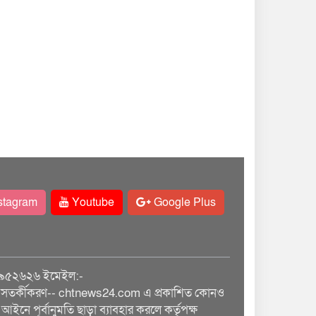
stagram
Youtube
Google Plus
৯৫২৬২৬ ইমেইল:-
তর্কীকরণ-- chtnews24.com এ প্রকাশিত কোনও
আইনে পূর্বানুমতি ছাড়া ব্যাবহার করলে কর্তৃপক্ষ