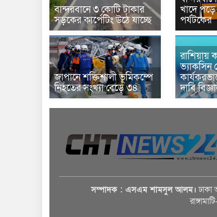
বান্দরবানে ৩ কোটি টাকার
খাদে পড়ে 
সড়কের কার্পেটিং উঠে যাচ্ছে
পর্যটকের
রাশিয়ায় ক
ভ্যাকসিন 
জাপানে শক্তিশালী ভূমিকম্পে
কার্যকরভ
নিহতের সংখ্যা বেড়ে ৩৪
দাবি বিজ্ঞ
সম্পাদক : এসএম শামসুল আলম।
ঢাকা 
রাঙ্গামাট