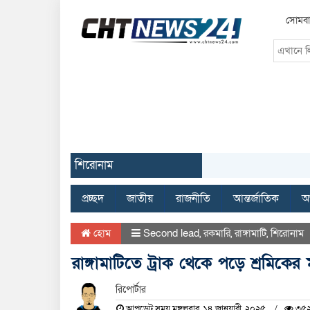
সোমবা
শিরোনাম
প্রচ্ছদ
জাতীয়
রাজনীতি
আন্তর্জাতিক
অর
হোম
Second lead
,
রকমারি
,
রাঙ্গামাটি
,
শিরোনাম
রাঙ্গামাটিতে ট্রাক থেকে পড়ে শ্রমিকের মৃ
রিপোর্টার
আপডেট সময় মঙ্গলবার, ১৪ জানুয়ারী, ২০২৫
৩৫২