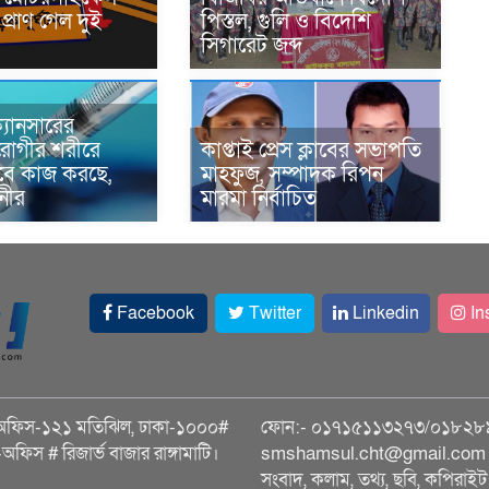
প্রাণ গেল দুই
পিস্তল, গুলি ও বিদেশি
সিগারেট জব্দ
্যানসারের
রোগীর শরীরে
কাপ্তাই প্রেস ক্লাবের সভাপতি
াবে কাজ করছে,
মাহফুজ, সম্পাদক রিপন
ানীর
মারমা নির্বাচিত
Facebook
Twitter
Linkedin
In
অফিস-১২১ মতিঝিল, ঢাকা-১০০০#
ফোন:- ০১৭১৫১১৩২৭৩/০১৮২৮
ি-অফিস # রিজার্ভ বাজার রাঙ্গামাটি।
smshamsul.cht@gmail.com স
সংবাদ, কলাম, তথ্য, ছবি, কপিরাইট 