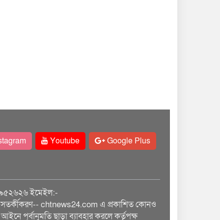
stagram
Youtube
Google Plus
৯৫২৬২৬ ইমেইল:-
তর্কীকরণ-- chtnews24.com এ প্রকাশিত কোনও
আইনে পূর্বানুমতি ছাড়া ব্যাবহার করলে কর্তৃপক্ষ