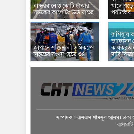
বান্দরবানে ৩ কোটি টাকার
খাদে পড়ে 
সড়কের কার্পেটিং উঠে যাচ্ছে
পর্যটকের
রাশিয়ায় ক
ভ্যাকসিন 
জাপানে শক্তিশালী ভূমিকম্পে
কার্যকরভ
নিহতের সংখ্যা বেড়ে ৩৪
দাবি বিজ্ঞ
সম্পাদক : এসএম শামসুল আলম।
ঢাকা 
রাঙ্গামাট