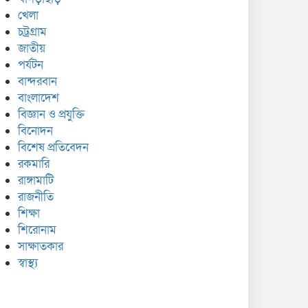
খেলা
চট্রগ্রাম
জাতীয়
পর্যটন
বান্দরবান
বাংলাদেশ
বিজ্ঞান ও প্রযুক্তি
বিনোদন
বিশেষ প্রতিবেদন
রকমারি
রাঙ্গামাটি
রাজনীতি
শিক্ষা
শিরোনাম
সাক্ষাতকার
স্বাস্থ্য