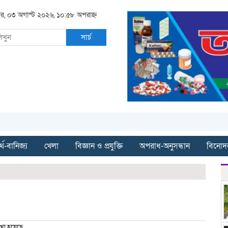
র, ০৩ অগাস্ট ২০২৬, ১০:৫৮ অপরাহ্ন
সার্চ
্থ-বানিজ্য
খেলা
বিজ্ঞান ও প্রযুক্তি
অপরাধ-অনুসন্ধান
বিনোদ
খা হয়েছে