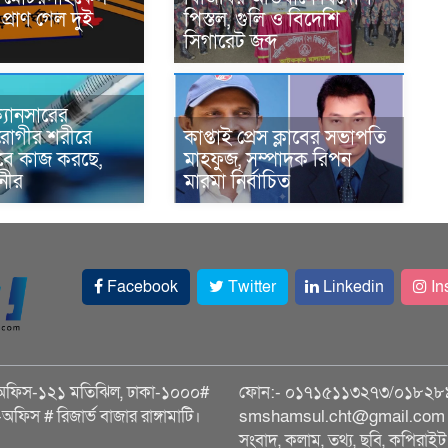
প্রাণ গেল দুই
পিস্তল, গুলি ও বিদেশি
সিগারেট জব্দ
্যানসারের
রোগীর শরীরে
কাপ্তাই প্রেস ক্লাবের সভাপতি
াবে কাজ করছে,
মাহফুজ, সম্পাদক রিপন
ানীর
মারমা নির্বাচিত
Facebook
Twitter
Linkedin
In
অফিস-১২১ মতিঝিল, ঢাকা-১০০০#
ফোন:- ০১৭১৫১১৩২৭৩/০১৮২৮
ি-অফিস # রিজার্ভ বাজার রাঙ্গামাটি।
smshamsul.cht@gmail.com স
সংবাদ, কলাম, তথ্য, ছবি, কপিরাইট 