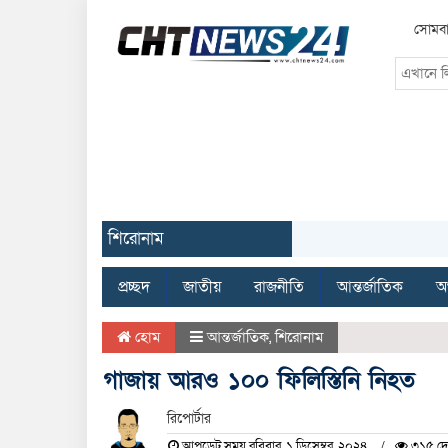
সোমবা
শিরোনাম
প্রচ্ছদ
জাতীয়
রাজনীতি
আন্তর্জাতিক
অর
হোম
আন্তর্জাতিক
,
শিরোনাম
গাজায় আরও ১০০ ফিলিস্তিনি নিহত
রিপোর্টার
আপডেট সময় রবিবার, ১ ডিসেম্বর, ২০২৪
৩১৫ দে