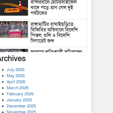
বান্দরবানে মোটরসাইকেল
খাদে পড়ে প্রাণ গেল দুই
পর্যটকের
রাঙ্গামাটির বাঘাইছড়িতে
বিজিবির অভিযানে বিদেশি
পিস্তল, গুলি ও বিদেশি
সিগারেট জব্দ
জাপানে শক্তিশালী ভূমিকম্পে
Archives
নিহতের সংখ্যা বেড়ে ৩৪
July 2026
রাশিয়ায় ক্যানসারের ভ্যাকসিন
May 2026
রোগীর শরীরে কার্যকরভাবে
April 2026
কাজ করছে, দাবি বিজ্ঞানীর
March 2026
February 2026
কাপ্তাই প্রেস ক্লাবের সভাপতি
মাহফুজ, সম্পাদক রিপন মারমা
January 2026
নির্বাচিত
December 2025
November 2025