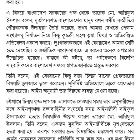
করা হয়।
এ বিষয়ে বাংলাদেশ সরকারের পক্ষ থেকে তারেক মো. আরিফুল
ইসলাম বলেন, দুর্ভাগ্যবশত বাংলাদেশের মানুষ যখন ধর্মীয় সম্প্রীতির
গৌরবজনক উদাহরণ তৈরি করেছে, তখন আমরা দেখতে পেলাম
সংখ্যালঘু নির্যাতন নিয়ে কিছু কুচক্রী মহল ভুয়া, মিথ্যা ও অতিরঞ্জিত
প্রতিবেদন প্রকাশ করছে। দুঃখজনকভাবে এই ফোরামেও আমরা সেটি
হতে দেখেছি। আন্তর্জাতিক সংবাদমাধ্যমে এ ধরনের অনেক অপপ্রচার
উন্মোচিত হয়েছে। বাস্তবে কী ঘটছে, তা পর্যবেক্ষণে বিদেশি
সাংবাদিকদের বাংলাদেশ সফরে স্বাগত জানাতে প্রস্তুত সরকার।
তিনি বলেন, এই ফোরামের কিছু বক্তা চিন্ময় দাসের গ্রেফতারের
বিষয়টি ভুলভাবে তুলে ধরেছেন। সুনির্দিষ্ট অভিযোগে তাকে গ্রেফতার
করা হয়েছে। আইন অনুযায়ী তার বিরুদ্ধে ব্যবস্থা নেওয়া হচ্ছে।
চট্টগ্রামে চিন্ময় কৃষ্ণ দাসকে আদালতে নেওয়ার সময় তার অনুসারীদের
সঙ্গে আইনশৃঙ্খলা রক্ষাবাহিনীর সংঘর্ষের সময় আইনজীবী সাইফুল
ইসলামকে হত্যার বিষয়টিও উল্লেখ করেন তারেক মো. আরিফুল
ইসলাম। তিনি বলেন, একজন মুসলিম আইনজীবীকে নৃশংসভাবে
হত্যা করা হয়। এরপর সরকার দ্রুত বিষয়টিতে হস্তক্ষেপ করে। সব
ধর্মের নেতাদের সহায়তায় পরিস্থিতি শান্ত করা হয়। এর মধ্য দিয়ে