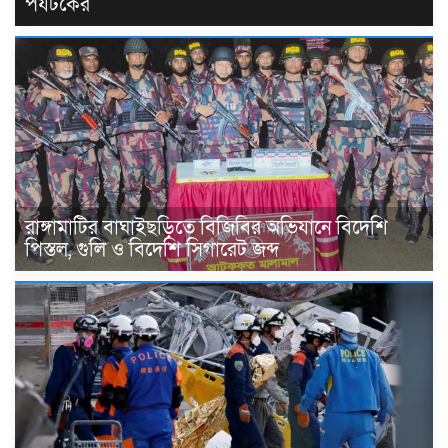
পর্যটকের
রাঙ্গামাটির বাঘাইছড়িতে বিজিবির অভিযানে বিদেশি
পিস্তল, গুলি ও বিদেশি সিগারেট জব্দ