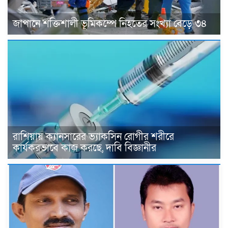
জাপানে শক্তিশালী ভূমিকম্পে নিহতের সংখ্যা বেড়ে ৩৪
রাশিয়ায় ক্যানসারের ভ্যাকসিন রোগীর শরীরে
কার্যকরভাবে কাজ করছে, দাবি বিজ্ঞানীর