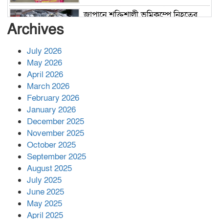
জাপানে শক্তিশালী ভূমিকম্পে নিহতের
সংখ্যা বেড়ে ৩৪
Archives
July 2026
রাশিয়ায় ক্যানসারের ভ্যাকসিন রোগীর
May 2026
শরীরে কার্যকরভাবে কাজ করছে, দাবি
April 2026
বিজ্ঞানীর
March 2026
February 2026
কাপ্তাই প্রেস ক্লাবের সভাপতি মাহফুজ,
January 2026
সম্পাদক রিপন মারমা নির্বাচিত
December 2025
November 2025
October 2025
মালয়েশিয়ার প্রধানমন্ত্রীকে চিঠি দেয়ার
September 2025
পর ফোন তারেক রহমানের,গ্যাস সঙ্কট
মোকাবিলায় সহায়তার আশ্বাস
August 2025
July 2025
June 2025
২২১ কোটি টাকা বেড়েছে রেলের আয়,
কীভাবে?
May 2025
April 2025