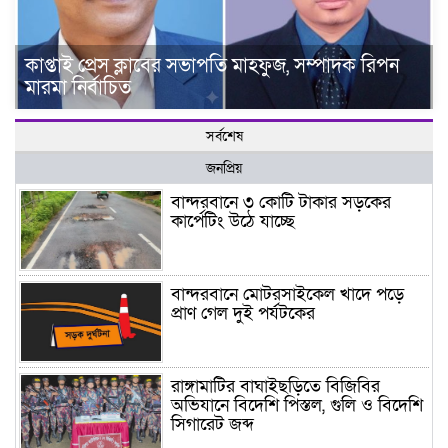
কাপ্তাই প্রেস ক্লাবের সভাপতি মাহফুজ, সম্পাদক রিপন
মারমা নির্বাচিত
সর্বশেষ
জনপ্রিয়
বান্দরবানে ৩ কোটি টাকার সড়কের
কার্পেটিং উঠে যাচ্ছে
বান্দরবানে মোটরসাইকেল খাদে পড়ে
প্রাণ গেল দুই পর্যটকের
রাঙ্গামাটির বাঘাইছড়িতে বিজিবির
অভিযানে বিদেশি পিস্তল, গুলি ও বিদেশি
সিগারেট জব্দ