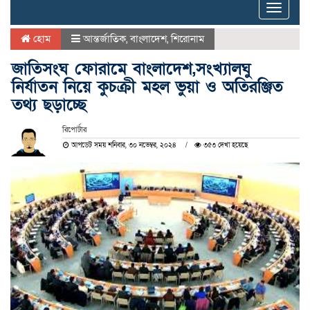
Toggle
naviga
হোম
আন্তর্জাতিক
,
বাংলাদেশ
,
শিরোনাম
জাতিসংঘ ফোরামে বাংলাদেশ,সংখ্যালঘু
নির্যাতন নিয়ে কুচক্রী মহল ভুয়া ও অতিরঞ্জিত
তথ্য ছড়াচ্ছে
রিপোর্টার
আপডেট সময় শনিবার, ৩০ নভেম্বর, ২০২৪
৩৫৩ দেখা হয়েছে