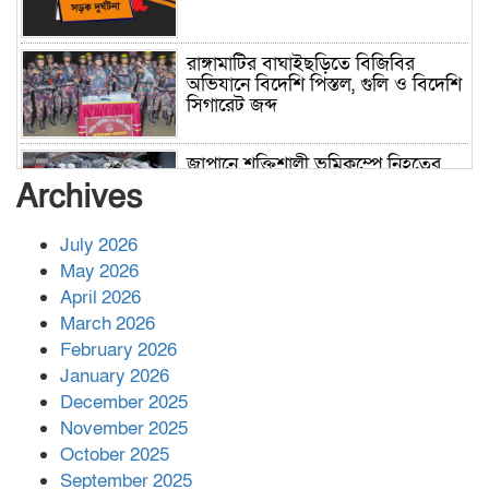
রাঙ্গামাটির বাঘাইছড়িতে বিজিবির
অভিযানে বিদেশি পিস্তল, গুলি ও বিদেশি
সিগারেট জব্দ
জাপানে শক্তিশালী ভূমিকম্পে নিহতের
সংখ্যা বেড়ে ৩৪
Archives
July 2026
রাশিয়ায় ক্যানসারের ভ্যাকসিন রোগীর
May 2026
শরীরে কার্যকরভাবে কাজ করছে, দাবি
April 2026
বিজ্ঞানীর
March 2026
February 2026
কাপ্তাই প্রেস ক্লাবের সভাপতি মাহফুজ,
January 2026
সম্পাদক রিপন মারমা নির্বাচিত
December 2025
November 2025
October 2025
মালয়েশিয়ার প্রধানমন্ত্রীকে চিঠি দেয়ার
September 2025
পর ফোন তারেক রহমানের,গ্যাস সঙ্কট