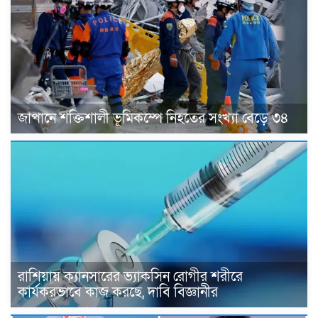
জাপানে শক্তিশালী ভূমিকম্পে নিহতের সংখ্যা বেড়ে ৩৪
রাশিয়ায় ক্যানসারের ভ্যাকসিন রোগীর শরীরে
কার্যকরভাবে কাজ করছে, দাবি বিজ্ঞানীর