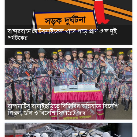
বান্দরবানে মোটরসাইকেল খাদে পড়ে প্রাণ গেল দুই
পর্যটকের
রাঙ্গামাটির বাঘাইছড়িতে বিজিবির অভিযানে বিদেশি
পিস্তল, গুলি ও বিদেশি সিগারেট জব্দ