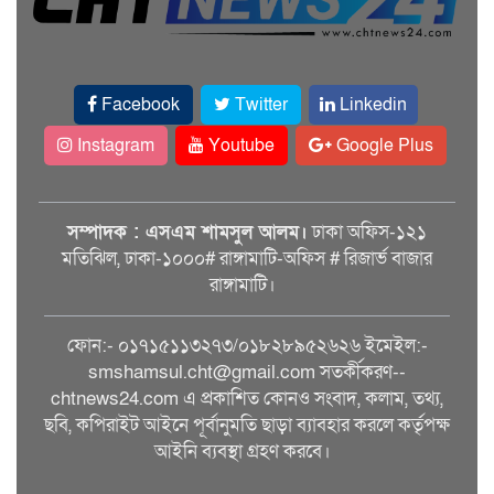
Facebook
Twitter
Linkedin
Instagram
Youtube
Google Plus
সম্পাদক : এসএম শামসুল আলম।
ঢাকা অফিস-১২১
মতিঝিল, ঢাকা-১০০০# রাঙ্গামাটি-অফিস # রিজার্ভ বাজার
রাঙ্গামাটি।
ফোন:- ০১৭১৫১১৩২৭৩/০১৮২৮৯৫২৬২৬ ইমেইল:-
smshamsul.cht@gmail.com সতর্কীকরণ--
chtnews24.com এ প্রকাশিত কোনও সংবাদ, কলাম, তথ্য,
ছবি, কপিরাইট আইনে পূর্বানুমতি ছাড়া ব্যাবহার করলে কর্তৃপক্ষ
আইনি ব্যবস্থা গ্রহণ করবে।