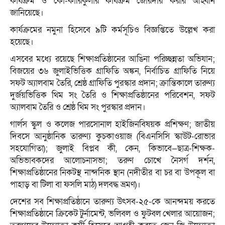
কার্যক্রম ও কো-কারিকুলার কার্যক্রম জোরদার করার আহ্বান
জানিয়েছে।
কার্যক্রমের নমুনা হিসেবে ৯টি কর্মসূচিও বিজ্ঞপ্তিতে উল্লেখ করা
হয়েছে।
এসবের মধ্যে রয়েছে শিক্ষাপ্রতিষ্ঠানের আঙিনা পরিচ্ছন্নতা অভিযান;
বিজয়ের ৩৬ জুলাইভিত্তিক গ্রাফিতি অঙ্কন, নির্বাচিত গ্রাফিতি নিয়ে
সফট অ্যালবাম তৈরি, শ্রেষ্ঠ গ্রাফিতি পুরস্কার প্রদান; ক্রান্তিকালে তারুণ্য
দুর্জয়ভিত্তিক থিম সং তৈরি ও শিক্ষাপ্রতিষ্ঠানের পরিবেশন, সফট
অ্যালবাম তৈরি ও শ্রেষ্ঠ থিম সং পুরস্কার প্রদান।
গার্লস স্কুল ও কলেজ পারসোনাল হাইজিনবিষয়ক প্রশিক্ষণ; জাতীয়
দিবসে আনুষ্ঠানিক তারুণ্য কুচকাওয়াজ (বিএনসিসি স্কাউট-রোভার
সহযোগিতা); জুলাই বিপ্লব কী, কেন, কিভাবে—ছাত্র-শিক্ষক-
অভিভাবকদের আলোচনাসভা; তরুণ চোখে নৈসর্গ দর্শন,
শিক্ষাপ্রতিষ্ঠানের নিকটস্থ নান্দনিক স্থান (নদীতীর বা চর বা উপকূল বা
পাহাড় বা টিলা বা ফসলি মাঠ) দলবদ্ধ ভ্রমণ)।
দেশের সব শিক্ষাপ্রতিষ্ঠানে তারুণ্য উৎসব-২৫-কে আনন্দময় করতে
শিক্ষাপ্রতিষ্ঠানে ক্রিকেট টুর্নামেন্ট, ভলিবল ও ফুটবল খেলার আয়োজন;