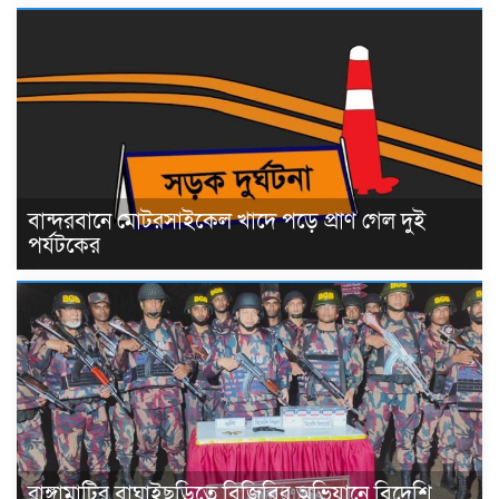
বান্দরবানে মোটরসাইকেল খাদে পড়ে প্রাণ গেল দুই
পর্যটকের
রাঙ্গামাটির বাঘাইছড়িতে বিজিবির অভিযানে বিদেশি