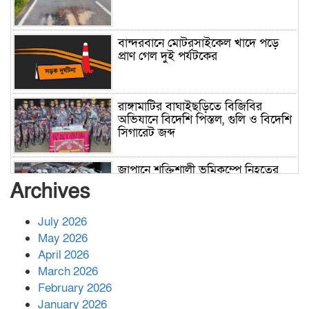
বান্দরবানে মোটরসাইকেল খাদে পড়ে
প্রাণ গেল দুই পর্যটকের
রাঙ্গামাটির বাঘাইছড়িতে বিজিবির
অভিযানে বিদেশি পিস্তল, গুলি ও বিদেশি
সিগারেট জব্দ
জাপানে শক্তিশালী ভূমিকম্পে নিহতের
সংখ্যা বেড়ে ৩৪
Archives
July 2026
রাশিয়ায় ক্যানসারের ভ্যাকসিন রোগীর
May 2026
শরীরে কার্যকরভাবে কাজ করছে, দাবি
April 2026
বিজ্ঞানীর
March 2026
February 2026
কাপ্তাই প্রেস ক্লাবের সভাপতি মাহফুজ,
January 2026