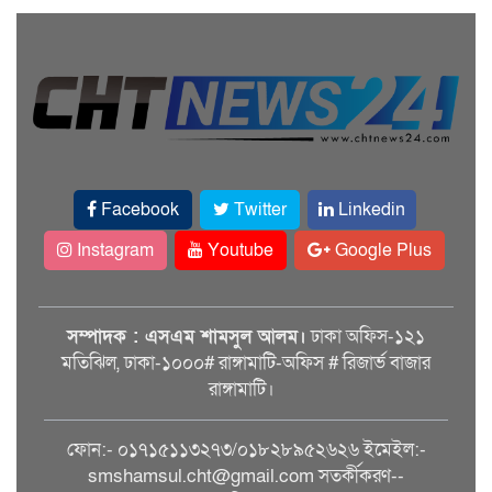
Facebook
Twitter
Linkedin
Instagram
Youtube
Google Plus
সম্পাদক : এসএম শামসুল আলম।
ঢাকা অফিস-১২১
মতিঝিল, ঢাকা-১০০০# রাঙ্গামাটি-অফিস # রিজার্ভ বাজার
রাঙ্গামাটি।
ফোন:- ০১৭১৫১১৩২৭৩/০১৮২৮৯৫২৬২৬ ইমেইল:-
smshamsul.cht@gmail.com সতর্কীকরণ--