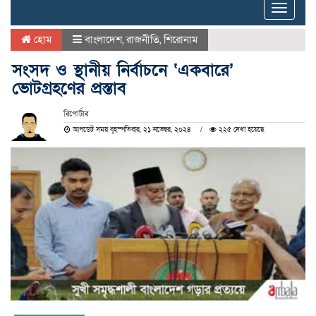
Toggle
naviga
হোম
বাংলাদেশ
,
রাজনীতি
,
শিরোনাম
সংসদ ও স্থানীয় নির্বাচনে ‘একবারে’
ভোটগ্রহণের প্রস্তাব
রিপোর্টার
আপডেট সময় বৃহস্পতিবার, ২১ নভেম্বর, ২০২৪
২২৫ দেখা হয়েছে