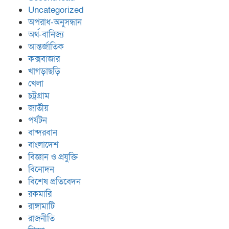
Uncategorized
অপরাধ-অনুসন্ধান
অর্থ-বানিজ্য
আন্তর্জাতিক
কক্সবাজার
খাগড়াছড়ি
খেলা
চট্রগ্রাম
জাতীয়
পর্যটন
বান্দরবান
বাংলাদেশ
বিজ্ঞান ও প্রযুক্তি
বিনোদন
বিশেষ প্রতিবেদন
রকমারি
রাঙ্গামাটি
রাজনীতি