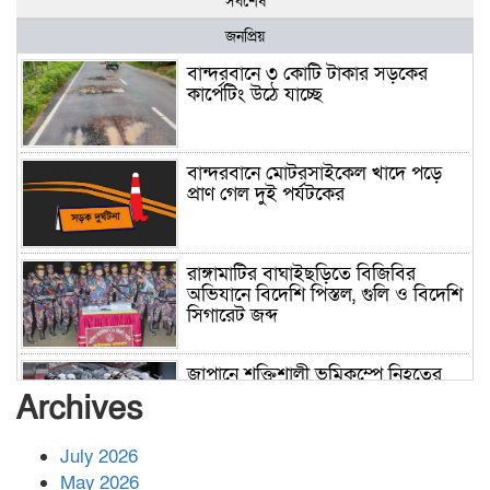
সর্বশেষ
জনপ্রিয়
বান্দরবানে ৩ কোটি টাকার সড়কের
কার্পেটিং উঠে যাচ্ছে
বান্দরবানে মোটরসাইকেল খাদে পড়ে
প্রাণ গেল দুই পর্যটকের
রাঙ্গামাটির বাঘাইছড়িতে বিজিবির
অভিযানে বিদেশি পিস্তল, গুলি ও বিদেশি
সিগারেট জব্দ
জাপানে শক্তিশালী ভূমিকম্পে নিহতের
সংখ্যা বেড়ে ৩৪
Archives
July 2026
রাশিয়ায় ক্যানসারের ভ্যাকসিন রোগীর
May 2026