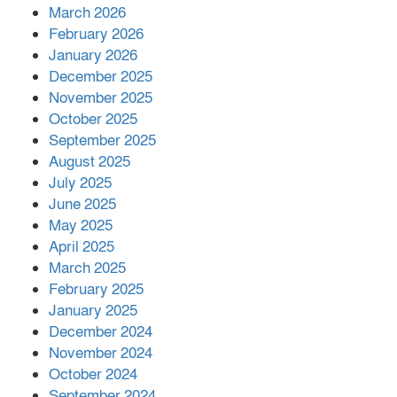
March 2026
February 2026
কাপ্তাই প্রেস ক্লাবের সভাপতি মাহফুজ,
January 2026
সম্পাদক রিপন মারমা নির্বাচিত
December 2025
November 2025
October 2025
মালয়েশিয়ার প্রধানমন্ত্রীকে চিঠি দেয়ার
September 2025
পর ফোন তারেক রহমানের,গ্যাস সঙ্কট
মোকাবিলায় সহায়তার আশ্বাস
August 2025
July 2025
June 2025
২২১ কোটি টাকা বেড়েছে রেলের আয়,
কীভাবে?
May 2025
April 2025
March 2025
এক বিলিয়ন ডলার বিনিয়োগ হবে
February 2025
আনোয়ারায়
January 2025
December 2024
November 2024
বান্দরবানে বন্যায় ক্ষতিগ্রস্তদের মাঝে
October 2024
সহায়তা দিলেন সাচিং প্রু জেরী
September 2024