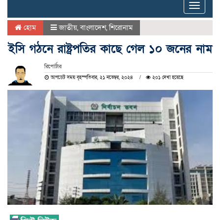
Toggle
naviga
হোম
জাতীয়
,
বাংলাদেশ
,
শিরোনাম
ইসি গঠনে রাষ্ট্রপতির কাছে গেল ১০ জনের নাম
রিপোর্টার
আপডেট সময় বৃহস্পতিবার, ২১ নভেম্বর, ২০২৪
২০১ দেখা হয়েছে