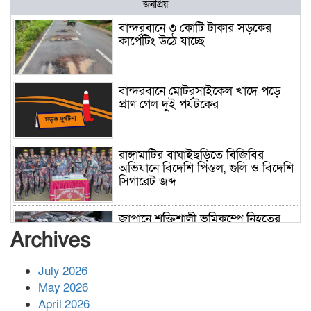
জনপ্রিয়
বান্দরবানে ৩ কোটি টাকার সড়কের
কার্পেটিং উঠে যাচ্ছে
বান্দরবানে মোটরসাইকেল খাদে পড়ে
প্রাণ গেল দুই পর্যটকের
রাঙ্গামাটির বাঘাইছড়িতে বিজিবির
অভিযানে বিদেশি পিস্তল, গুলি ও বিদেশি
সিগারেট জব্দ
জাপানে শক্তিশালী ভূমিকম্পে নিহতের
সংখ্যা বেড়ে ৩৪
Archives
July 2026
রাশিয়ায় ক্যানসারের ভ্যাকসিন রোগীর
May 2026
শরীরে কার্যকরভাবে কাজ করছে, দাবি
April 2026
বিজ্ঞানীর