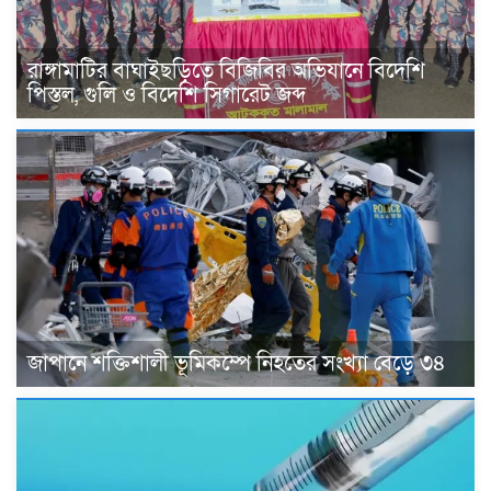
রাঙ্গামাটির বাঘাইছড়িতে বিজিবির অভিযানে বিদেশি
পিস্তল, গুলি ও বিদেশি সিগারেট জব্দ
জাপানে শক্তিশালী ভূমিকম্পে নিহতের সংখ্যা বেড়ে ৩৪