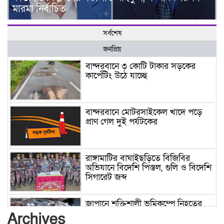
মারমা নির্বাচিত
সর্বশেষ
জনপ্রিয়
বান্দরবানে ৩ কোটি টাকার সড়কের
কার্পেটিং উঠে যাচ্ছে
বান্দরবানে মোটরসাইকেল খাদে পড়ে
প্রাণ গেল দুই পর্যটকের
রাঙ্গামাটির বাঘাইছড়িতে বিজিবির
অভিযানে বিদেশি পিস্তল, গুলি ও বিদেশি
সিগারেট জব্দ
জাপানে শক্তিশালী ভূমিকম্পে নিহতের
সংখ্যা বেড়ে ৩৪
Archives