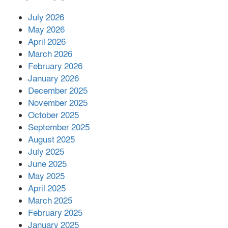
July 2026
রাশিয়ায় ক্যানসারের ভ্যাকসিন রোগীর
May 2026
শরীরে কার্যকরভাবে কাজ করছে, দাবি
April 2026
বিজ্ঞানীর
March 2026
February 2026
কাপ্তাই প্রেস ক্লাবের সভাপতি মাহফুজ,
January 2026
সম্পাদক রিপন মারমা নির্বাচিত
December 2025
November 2025
October 2025
মালয়েশিয়ার প্রধানমন্ত্রীকে চিঠি দেয়ার
September 2025
পর ফোন তারেক রহমানের,গ্যাস সঙ্কট
মোকাবিলায় সহায়তার আশ্বাস
August 2025
July 2025
June 2025
২২১ কোটি টাকা বেড়েছে রেলের আয়,
কীভাবে?
May 2025
April 2025
March 2025
এক বিলিয়ন ডলার বিনিয়োগ হবে
February 2025
আনোয়ারায়
January 2025