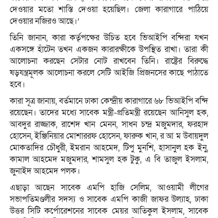
দেওয়ার মতো শাস্তি দেওয়া হয়েছিল। জেলা কারাগারে পাঠিয়ে
দেওয়ার নজিরও আছে।’
তিনি জানান, কারা কর্তৃপক্ষের উচিত হবে ভিআইপি বন্দিরা যখন
একসঙ্গে হাঁটেন তখন একজন কারারক্ষীকে উপস্থিত রাখা। তারা কী
আলোচনা করছেন সেটার নোট রাখবেন তিনি। রাষ্ট্রের বিরুদ্ধে
ষড়যন্ত্রমূলক আলোচনা করলে সেটি আইজি প্রিজনসের কাছে পাঠাতে
হবে।
কারা সূত্র জানায়, বর্তমানে ঢাকা কেন্দ্রীয় কারাগারে ৬৮ ভিআইপি বন্দি
রয়েছেন। তাদের মধ্যে সাবেক মন্ত্রী-প্রতিমন্ত্রী রয়েছেন আনিসুল হক,
আবদুর রাজ্জাক, রাশেদ খান মেনন, সাধন চন্দ্র মজুমদার, ফরহাদ
হোসেন, ইঞ্জিনিয়ার মোশাররফ হোসেন, ফারুক খান, র আ ম উবায়দুল
মোকতাদির চৌধুরী, ইমরান আহমেদ, টিপু মুনশি, হাসানুল হক ইনু,
কামাল আহমেদ মজুমদার, শামসুল হক টুকু, এ বি তাজুল ইসলাম,
জুনাইদ আহমেদ পলক।
এছাড়া আছেন সাবেক এমপি হাজি সেলিম, আওয়ামী লীগের
সভাপতিমণ্ডলীর সদস্য ও সাবেক এমপি কাজী জাফর উল্যাহ, ঢাকা
উত্তর সিটি কর্পোরেশনের সাবেক মেয়র আতিকুল ইসলাম, সাবেক