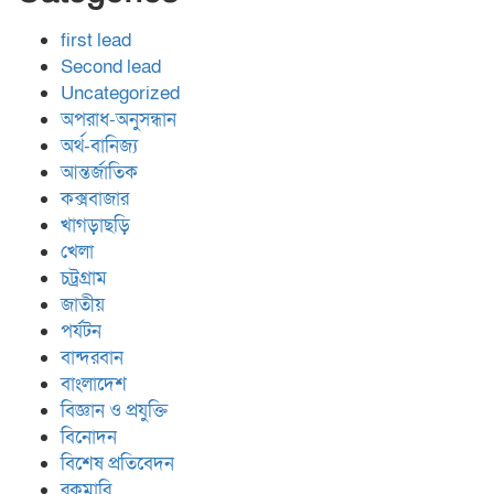
first lead
Second lead
Uncategorized
অপরাধ-অনুসন্ধান
অর্থ-বানিজ্য
আন্তর্জাতিক
কক্সবাজার
খাগড়াছড়ি
খেলা
চট্রগ্রাম
জাতীয়
পর্যটন
বান্দরবান
বাংলাদেশ
বিজ্ঞান ও প্রযুক্তি
বিনোদন
বিশেষ প্রতিবেদন
রকমারি