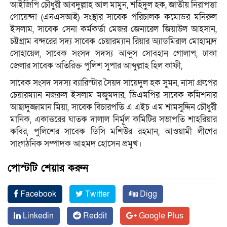
আইজিপি চৌধুরী আবদুল্লাহ আল মামুন, শহিদুল হক, জাতীয় নিরাপত্তা
গোয়েন্দা (এনএসআই) সংস্থার সাবেক পরিচালক কমোডর মনিরুল
ইসলাম, সাবেক সেনা কর্মকর্তা মেজর জেনারেল জিয়াউল আহসান,
চট্টগ্রাম বন্দরের সদ্য সাবেক চেয়ারম্যান রিয়ার অ্যাডমিরাল মোহাম্মদ
সোহায়েল, সাবেক সংসদ সদস্য আব্দুস সোবহান গোলাপ, ঢাকা
জেলার সাবেক অতিরিক্ত পুলিশ সুপার আব্দুল্লাহ হিল কাফী,
সাবেক সংসদ সদস্য ব্যারিস্টার সৈয়দ সায়েদুল হক সুমন, নাসা গ্রুপের
চেয়ারম্যান নজরুল ইসলাম মজুমদার, ডিএমপির সাবেক কমিশনার
আছাদুজ্জামান মিয়া, সাবেক বিচারপতি এ এইচ এম শামসুদ্দিন চৌধুরী
মানিক, একাত্তরের ঘাতক দালাল নির্মূল কমিটির সভাপতি শাহরিয়ার
কবির, পুলিশের সাবেক ডিসি মশিউর রহমান, আওয়ামী লীগের
সাংগঠনিক সম্পাদক আহমদ হোসেন প্রমুখ।
পোস্টটি শেয়ার করুন
Facebook
Twitter
Digg
Linkedin
Reddit
Google Plus